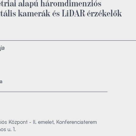
triai alapú háromdimenziós
itális kamerák és LiDAR érzékelők
ja
ra
ós Központ - II. emelet, Konferenciaterem
s u. 1.