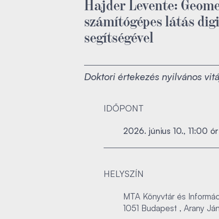
Hajder Levente: Geome
számítógépes látás dig
segítségével
Doktori értekezés nyilvános vitá
IDŐPONT
2026. június 10., 11:00 ó
HELYSZÍN
MTA Könyvtár és Informáci
1051 Budapest , Arany Jáno