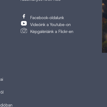
t
Facebook-oldalunk
Videóink a Youtube-on
Képgalériáink a Flickr-en
ai
ől
ádióban