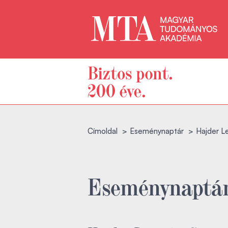
Címoldal
Eseménynaptár
Hajder L
Eseménynaptá