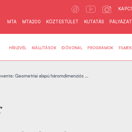
KAPC
MTA
MTA200
KÖZTESTÜLET
KUTATÁS
PÁLYÁZA
HÍRLEVÉL
KIÁLLÍTÁSOK
IDŐVONAL
PROGRAMOK
FILMEK
evente: Geometriai alapú háromdimenziós ...
r