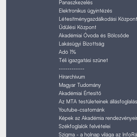
Panaszkezelés
Elektronikus ügyintézés
Létesítménygazdálkodási Közpon
Üdülési Központ
Akadémiai Óvoda és Bölcsőde
Lakásügyi Bizottság
Adó 1%
Téli igazgatási szünet
------------
Hírarchívum
Magyar Tudomány
Akadémiai Értesítő
Az MTA testületeinek állásfoglalás
Youtube-csatornánk
Képek az Akadémia rendezvényeir
Székfoglalók felvételei
Szigma - a holnap világa az InfoR