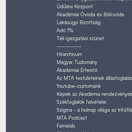
Üdülési Központ
Akadémiai Óvoda és Bölcsőde
Lakásügyi Bizottság
Adó 1%
Téli igazgatási szünet
------------
Hírarchívum
Magyar Tudomány
Akadémiai Értesítő
Az MTA testületeinek állásfoglalás
Youtube-csatornánk
Képek az Akadémia rendezvényeir
Székfoglalók felvételei
Szigma - a holnap világa az InfoR
MTA Podcast
Famelab