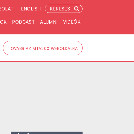
SOLAT
ENGLISH
KERESÉS
TOK
PODCAST
ALUMNI
VIDEÓK
TOVÁBB AZ MTA200 WEBOLDALRA