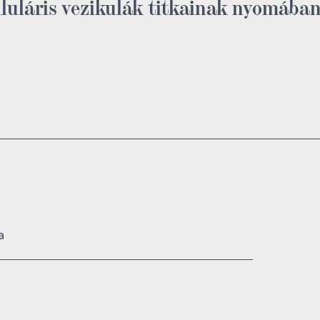
lluláris vezikulák titkainak nyomába
a