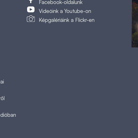
Facebook-oldalunk
Videóink a Youtube-on
Képgalériáink a Flickr-en
ai
ől
ádióban