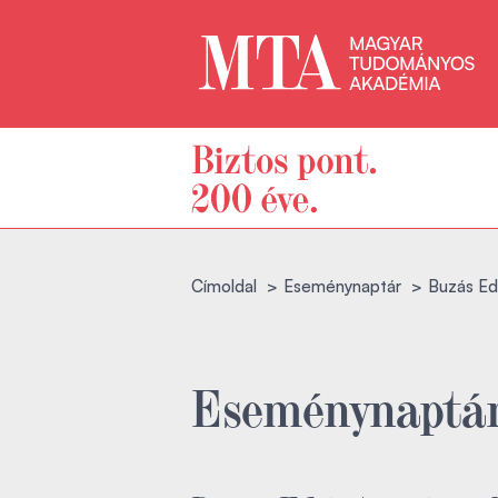
Címoldal
Eseménynaptár
Buzás Edit
Eseménynaptá