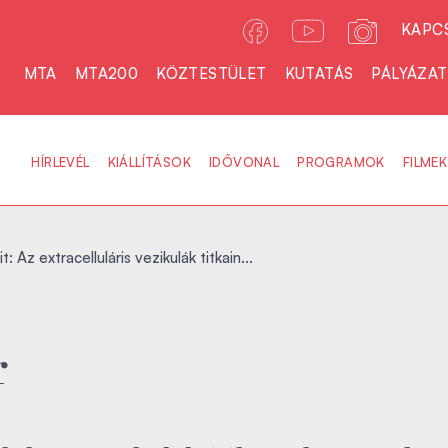
KAPC
MTA
MTA200
KÖZTESTÜLET
KUTATÁS
PÁLYÁZA
HÍRLEVÉL
KIÁLLÍTÁSOK
IDŐVONAL
PROGRAMOK
FILMEK
: Az extracelluláris vezikulák titkain...
r