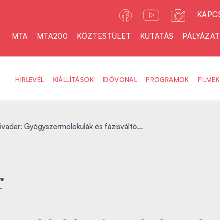
KAPC
MTA
MTA200
KÖZTESTÜLET
KUTATÁS
PÁLYÁZA
HÍRLEVÉL
KIÁLLÍTÁSOK
IDŐVONAL
PROGRAMOK
FILMEK
vadar: Gyógyszermolekulák és fázisváltó...
r