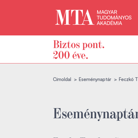
Címoldal
Eseménynaptár
Feczkó Ti
Eseménynaptá