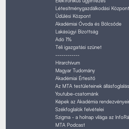
Elektronikus ügyintézés
Létesítménygazdálkodási Közpon
Üdülési Központ
Akadémiai Óvoda és Bölcsőde
Lakásügyi Bizottság
Adó 1%
Téli igazgatási szünet
------------
Hírarchívum
Magyar Tudomány
Akadémiai Értesítő
Az MTA testületeinek állásfoglalás
Youtube-csatornánk
Képek az Akadémia rendezvényeir
Székfoglalók felvételei
Szigma - a holnap világa az InfoR
MTA Podcast