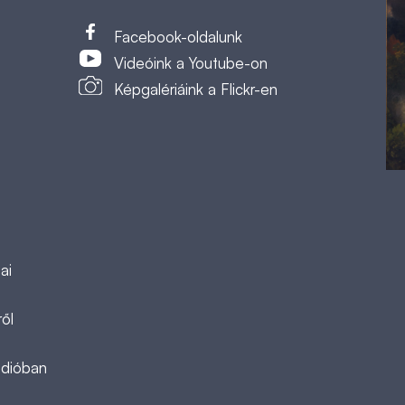
t
Facebook-oldalunk
Videóink a Youtube-on
Képgalériáink a Flickr-en
ai
ől
ádióban