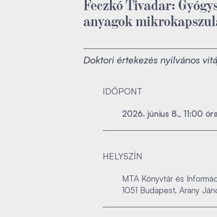
Feczkó Tivadar: Gyógys
anyagok mikrokapszul
Doktori értekezés nyilvános vitá
IDŐPONT
2026. június 8., 11:00 ór
HELYSZÍN
MTA Könyvtár és Informáci
1051 Budapest, Arany Jáno