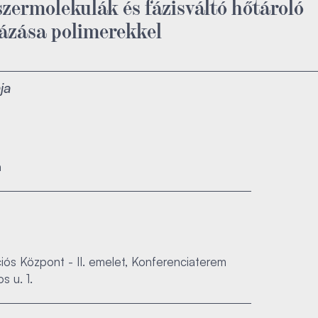
zermolekulák és fázisváltó hőtároló
ázása polimerekkel
ja
a
ós Központ - II. emelet, Konferenciaterem
s u. 1.