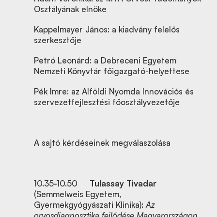
Osztályának elnöke
Kappelmayer János: a kiadvány felelős
szerkesztője
Petró Leonárd: a Debreceni Egyetem
Nemzeti Könyvtár főigazgató-helyettese
Pék Imre: az Alföldi Nyomda Innovációs és
szervezetfejlesztési főosztályvezetője
A sajtó kérdéseinek megválaszolása
10.35-10.50
Tulassay Tivadar
(Semmelweis Egyetem,
Gyermekgyógyászati Klinika):
Az
orvosdiagnosztika fejlődése Magyarországon