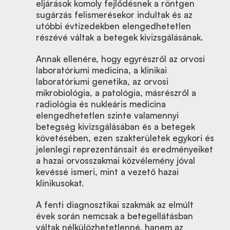
eljárások komoly fejlődésnek a röntgen
sugárzás felismerésekor indultak és az
utóbbi évtizedekben elengedhetetlen
részévé váltak a betegek kivizsgálásának.
Annak ellenére, hogy egyrészről az orvosi
laboratóriumi medicina, a klinikai
laboratóriumi genetika, az orvosi
mikrobiológia, a patológia, másrészről a
radiológia és nukleáris medicina
elengedhetetlen szinte valamennyi
betegség kivizsgálásában és a betegek
követésében, ezen szakterületek egykori és
jelenlegi reprezentánsait és eredményeiket
a hazai orvosszakmai közvélemény jóval
kevéssé ismeri, mint a vezető hazai
klinikusokat.
A fenti diagnosztikai szakmák az elmúlt
évek során nemcsak a betegellátásban
váltak nélkülözhetetlenné, hanem az