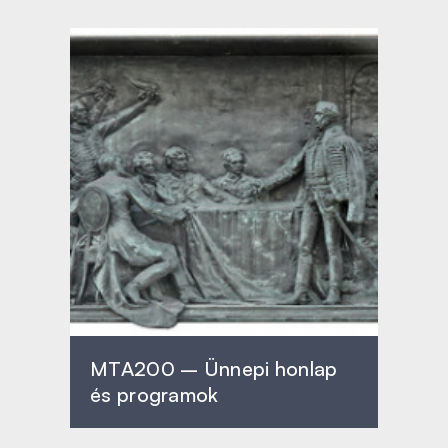
MTA200 – Ünnepi honlap
és programok