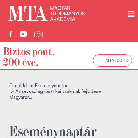
→
MTA200
Címoldal
Eseménynaptár
Az orvosdiagnosztikai szakmák fejlődése
Magyaror...
Eseménynaptár