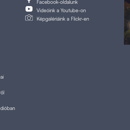
Facebook-oldalunk
Videóink a Youtube-on
Képgalériáink a Flickr-en
ai
ől
ádióban