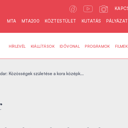
KAPC
MTA
MTA200
KÖZTESTÜLET
KUTATÁS
PÁLYÁZA
HÍRLEVÉL
KIÁLLÍTÁSOK
IDŐVONAL
PROGRAMOK
FILMEK
dar: Közösségek születése a kora középk...
r