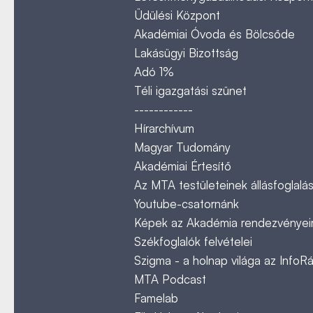
Üdülési Központ
Akadémiai Óvoda és Bölcsőde
Lakásügyi Bizottság
Adó 1%
Téli igazgatási szünet
------------
Hírarchívum
Magyar Tudomány
Akadémiai Értesítő
Az MTA testületeinek állásfoglalás
Youtube-csatornánk
Képek az Akadémia rendezvényeir
Székfoglalók felvételei
Szigma - a holnap világa az InfoR
MTA Podcast
Famelab