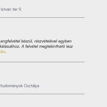
István tér 9.
angfelvétel készül, részvételével egyben
kálásukhoz. A felvétel megtekinthető lesz
ján
.
ettudományok Osztálya