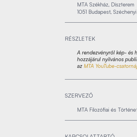
MTA Székház, Díszterem
1051 Budapest, Széchenyi 
RÉSZLETEK
A rendezvényről kép- és h
hozzájárul nyilvános publi
az
MTA YouTube-csatorná
SZERVEZŐ
MTA Filozófiai és Történ
KAPCSOLATTARTÓ