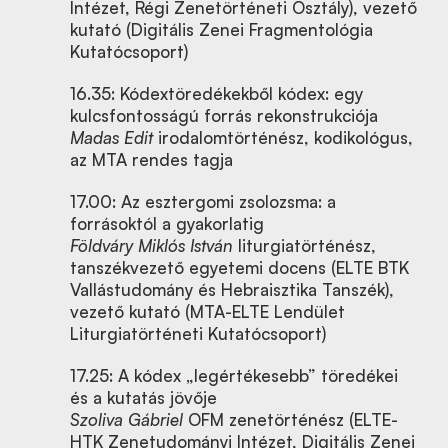
Intézet, Régi Zenetörténeti Osztály), vezető
kutató (Digitális Zenei Fragmentológia
Kutatócsoport)
16.35: Kódextöredékekből kódex: egy
kulcsfontosságú forrás rekonstrukciója
Madas Edit
irodalomtörténész, kodikológus,
az MTA rendes tagja
17.00: Az esztergomi zsolozsma: a
forrásoktól a gyakorlatig
Földváry Miklós István
liturgiatörténész,
tanszékvezető egyetemi docens (ELTE BTK
Vallástudomány és Hebraisztika Tanszék),
vezető kutató (MTA-ELTE Lendület
Liturgiatörténeti Kutatócsoport)
17.25: A kódex „legértékesebb” töredékei
és a kutatás jövője
Szoliva Gábriel
OFM zenetörténész (ELTE-
HTK Zenetudományi Intézet, Digitális Zenei