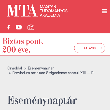
→
MTA200
Címoldal
Eseménynaptár
Breviarium notatum Strigoniense saeculi XIII – P...
Eseménynaptár