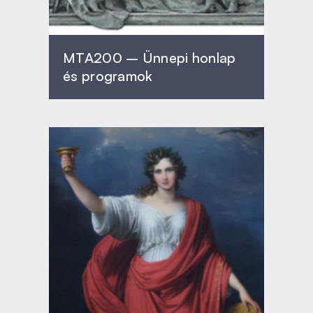
MTA200 – Ünnepi honlap
és programok