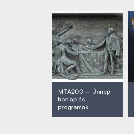
MTA200 – Ünnepi
honlap és
programok