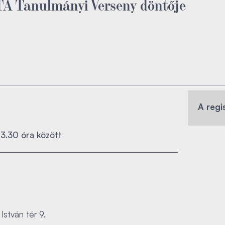
TA Tanulmányi Verseny döntője
A regi
13.30 óra között
István tér 9.