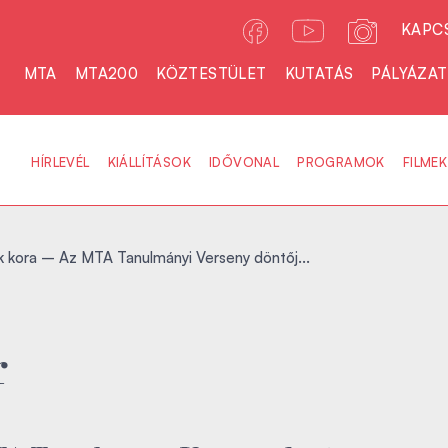
KAPC
MTA
MTA200
KÖZTESTÜLET
KUTATÁS
PÁLYÁZA
HÍRLEVÉL
KIÁLLÍTÁSOK
IDŐVONAL
PROGRAMOK
FILMEK
 kora – Az MTA Tanulmányi Verseny döntőj...
r