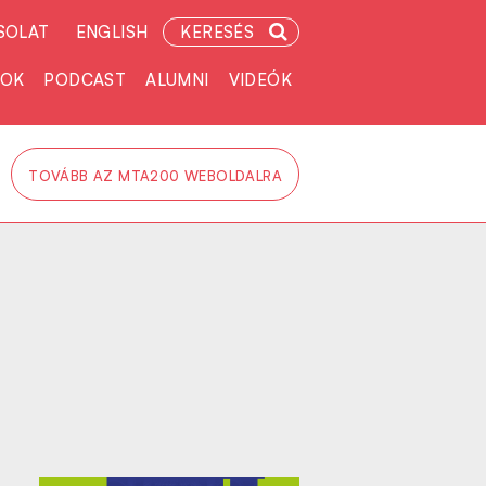
SOLAT
ENGLISH
KERESÉS
TOK
PODCAST
ALUMNI
VIDEÓK
TOVÁBB AZ MTA200 WEBOLDALRA