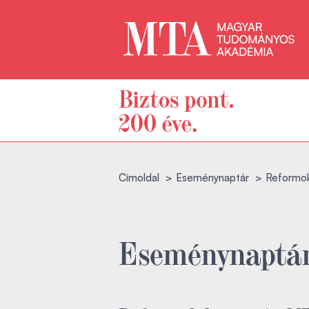
Címoldal
Eseménynaptár
Reformok
Eseménynaptá