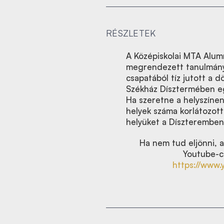
RÉSZLETEK
A Középiskolai MTA Alum
megrendezett tanulmány
csapatából tíz jutott a 
Székház Dísztermében eg
Ha szeretne a helyszínen
helyek száma korlátozott!
helyüket a Díszteremben
Ha nem tud eljönni, a
Youtube-c
https://www