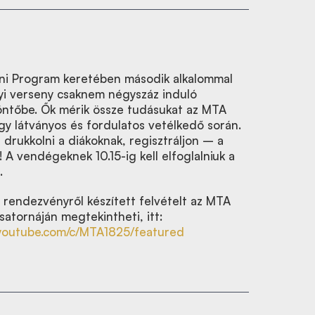
ni Program keretében második alkalommal
i verseny csaknem négyszáz induló
döntőbe. Ők mérik össze tudásukat az MTA
y látványos és fordulatos vetélkedő során.
 drukkolni a diákoknak, regisztráljon – a
 A vendégeknek 10.15-ig kell elfoglalniuk a
.
 rendezvényről készített felvételt az MTA
satornáján megtekintheti, itt:
.youtube.com/c/MTA1825/featured