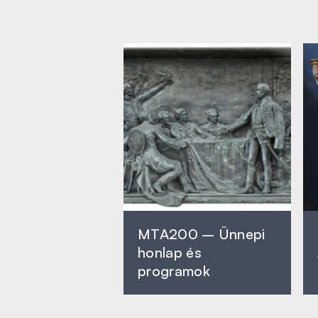
MTA200 – Ünnepi
honlap és
programok