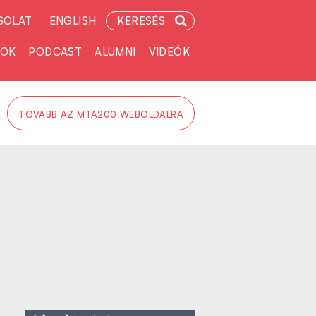
SOLAT
ENGLISH
KERESÉS
TOK
PODCAST
ALUMNI
VIDEÓK
TOVÁBB AZ MTA200 WEBOLDALRA