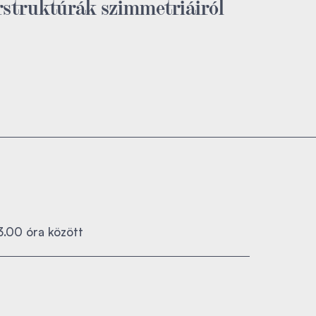
rstruktúrák szimmetriáiról
3.00 óra között