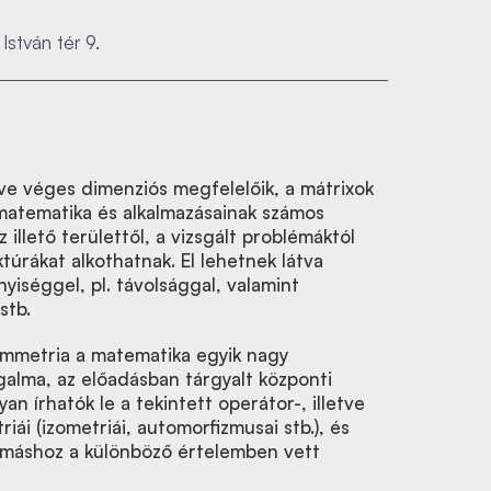
István tér 9.
etve véges dimenziós megfelelőik, a mátrixok
matematika és alkalmazásainak számos
 illető területtől, a vizsgált problémáktól
úrákat alkothatnak. El lehetnek látva
iséggel, pl. távolsággal, valamint
stb.
zimmetria a matematika egyik nagy
galma, az előadásban tárgyalt központi
n írhatók le a tekintett operátor-, illetve
iái (izometriái, automorfizmusai stb.), és
ymáshoz a különböző értelemben vett