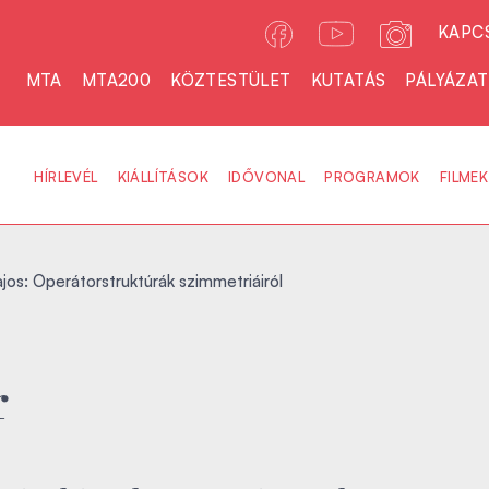
KAPC
MTA
MTA200
KÖZTESTÜLET
KUTATÁS
PÁLYÁZA
HÍRLEVÉL
KIÁLLÍTÁSOK
IDŐVONAL
PROGRAMOK
FILMEK
jos: Operátorstruktúrák szimmetriáiról
r