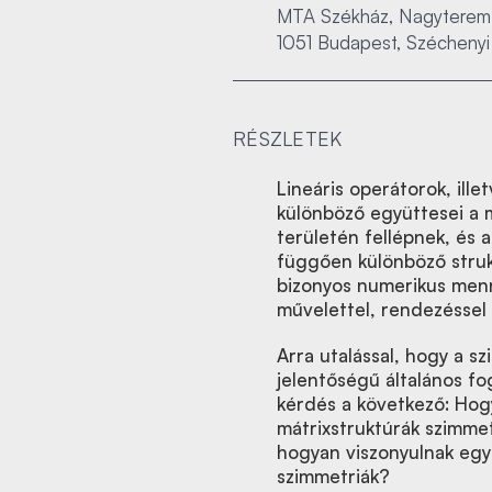
MTA Székház, Nagyterem
1051 Budapest, Széchenyi 
RÉSZLETEK
Lineáris operátorok, ill
különböző együttesei a 
területén fellépnek, és az
függően különböző strukt
bizonyos numerikus menny
művelettel, rendezéssel 
Arra utalással, hogy a s
jelentőségű általános fo
kérdés a következő: Hogya
mátrixstruktúrák szimmetr
hogyan viszonyulnak eg
szimmetriák?