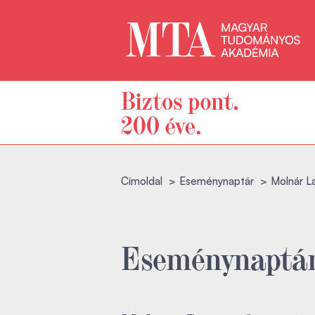
Címoldal
Eseménynaptár
Molnár La
Eseménynaptá