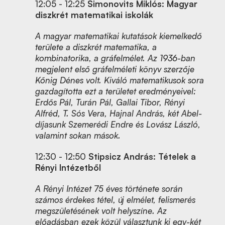
12:05 - 12:25
Simonovits Miklós: Magyar
diszkrét matematikai iskolák
A magyar matematikai kutatások kiemelkedő
területe a diszkrét matematika, a
kombinatorika, a gráfelmélet. Az 1936-ban
megjelent első gráfelméleti könyv szerzője
Kőnig Dénes volt. Kiváló matematikusok sora
gazdagította ezt a területet eredményeivel:
Erdős Pál, Turán Pál, Gallai Tibor, Rényi
Alfréd, T. Sós Vera, Hajnal András, két Abel-
díjasunk Szemerédi Endre és Lovász László,
valamint sokan mások.
12:30 - 12:50
Stipsicz András: Tételek a
Rényi Intézetből
A Rényi Intézet 75 éves története során
számos érdekes tétel, új elmélet, felismerés
megszületésének volt helyszíne. Az
előadásban ezek közül választunk ki egy-két