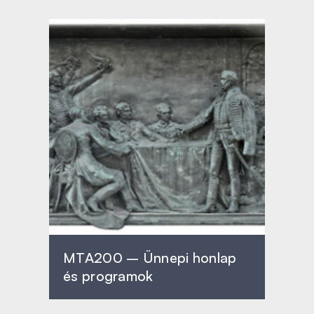
MTA200 – Ünnepi honlap
és programok