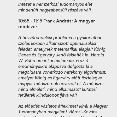
intézet a nemzetközi tudományos élet
mindenütt nagyrabecsült részévé vált.
10:55 - 11:15
Frank András: A magyar
módszer
A hozzárendelési probléma a gyakorlatban
széles körben alkalmazott optimalizálási
feladat, amelynek matematikai alapjait Kőnig
Dénes és Egerváry Jenő fektették le. Harold
W. Kuhn amerikai matematikus az ő
eredményeikre alapozva dolgozta ki a
megoldásra vonatkozó hatékony algoritmust,
amelyet Kőnig és Egerváry előtt tisztelegve
magyar módszernek nevezett el. A módszer
mind elméleti, mind alkalmazott kutatási
területek kiindulópontjává vált.
Az előadás vázlatos áttekintést kínál a Magyar
Tudományban megjelent, Bérczi-Kovács