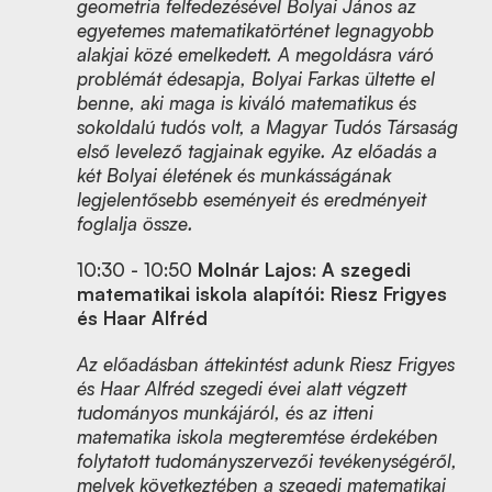
geometria felfedezésével Bolyai János az
egyetemes matematikatörténet legnagyobb
alakjai közé emelkedett. A megoldásra váró
problémát édesapja, Bolyai Farkas ültette el
benne, aki maga is kiváló matematikus és
sokoldalú tudós volt, a Magyar Tudós Társaság
első levelező tagjainak egyike. Az előadás a
két Bolyai életének és munkásságának
legjelentősebb eseményeit és eredményeit
foglalja össze.
10:30 - 10:50
Molnár Lajos
:
A szegedi
matematikai iskola alapítói: Riesz Frigyes
és Haar Alfréd
Az előadásban áttekintést adunk Riesz Frigyes
és Haar Alfréd szegedi évei alatt végzett
tudományos munkájáról, és az itteni
matematika iskola megteremtése érdekében
folytatott tudományszervezői tevékenységéről,
melyek következtében a szegedi matematikai