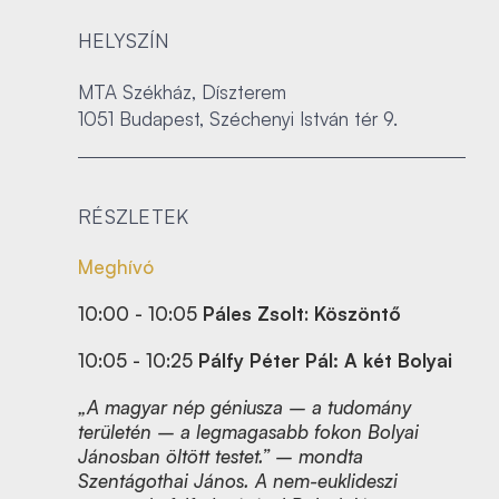
HELYSZÍN
MTA Székház, Díszterem
1051 Budapest, Széchenyi István tér 9.
RÉSZLETEK
Meghívó
10:00 - 10:05
Páles Zsolt
:
Köszöntő
10:05 - 10:25
Pálfy Péter Pál: A két Bolyai
„A magyar nép géniusza – a tudomány
területén – a legmagasabb fokon Bolyai
Jánosban öltött testet.” – mondta
Szentágothai János. A nem-euklideszi