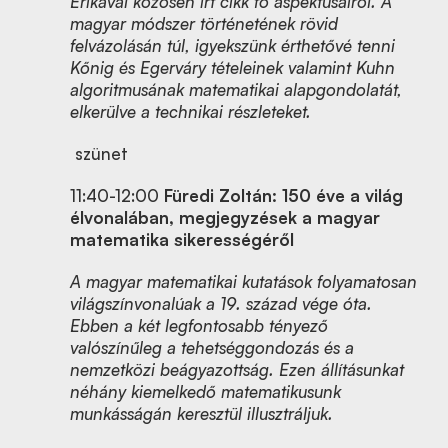
Erikával közösen írt cikk fő aspektusairól. A
magyar módszer történetének rövid
felvázolásán túl, igyekszünk érthetővé tenni
Kőnig és Egerváry tételeinek valamint Kuhn
algoritmusának matematikai alapgondolatát,
elkerülve a technikai részleteket.
szünet
11:40-12:00
Füredi Zoltán: 150 éve a világ
élvonalában, megjegyzések a magyar
matematika sikerességéről
A magyar matematikai kutatások folyamatosan
világszínvonalúak a 19. század vége óta.
Ebben a két legfontosabb tényező
valószínűleg a tehetséggondozás és a
nemzetközi beágyazottság. Ezen állításunkat
néhány kiemelkedő matematikusunk
munkásságán keresztül illusztráljuk.