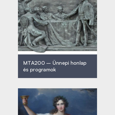
MTA200 – Ünnepi honlap
és programok