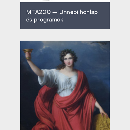
MTA200 – Ünnepi honlap
és programok