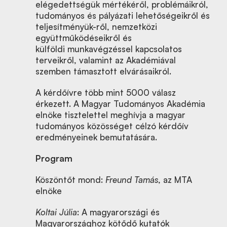
elégedettségük mértékéről, problémáikról,
tudományos és pályázati lehetőségeikről és
teljesítményük-ről, nemzetközi
együttműködéseikről és
külföldi munkavégzéssel kapcsolatos
terveikről, valamint az Akadémiával
szemben támasztott elvárásaikról.
A kérdőívre több mint 5000 válasz
érkezett. A Magyar Tudományos Akadémia
elnöke tisztelettel meghívja a magyar
tudományos közösséget célzó kérdőív
eredményeinek bemutatására.
Program
Köszöntőt mond:
Freund Tamás
, az MTA
elnöke
Koltai Júlia
: A magyarországi és
Magyarországhoz kötődő kutatók