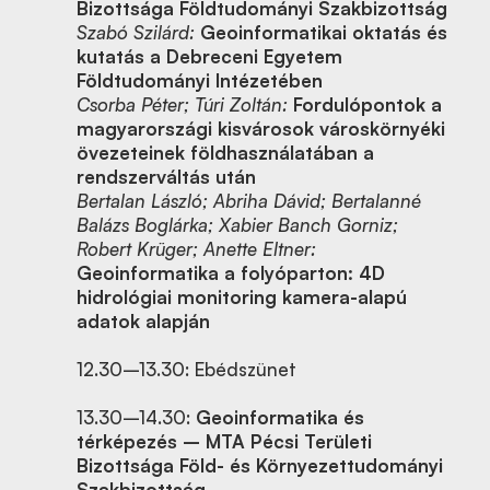
Bizottsága Földtudományi Szakbizottság
Szabó Szilárd:
Geoinformatikai oktatás és
kutatás a Debreceni Egyetem
Földtudományi Intézetében
Csorba Péter; Túri Zoltán:
Fordulópontok a
magyarországi kisvárosok városkörnyéki
övezeteinek földhasználatában a
rendszerváltás után
Bertalan László; Abriha Dávid; Bertalanné
Balázs Boglárka; Xabier Banch Gorniz;
Robert Krüger; Anette Eltner:
Geoinformatika a folyóparton: 4D
hidrológiai monitoring kamera-alapú
adatok alapján
12.30–13.30: Ebédszünet
13.30–14.30:
Geoinformatika és
térképezés – MTA Pécsi Területi
Bizottsága Föld- és Környezettudományi
Szakbizottság