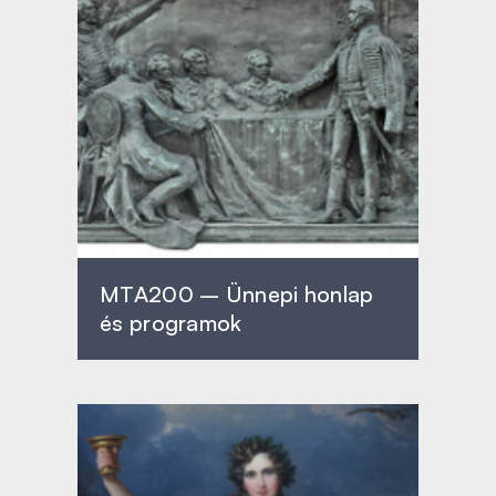
MTA200 – Ünnepi honlap
és programok