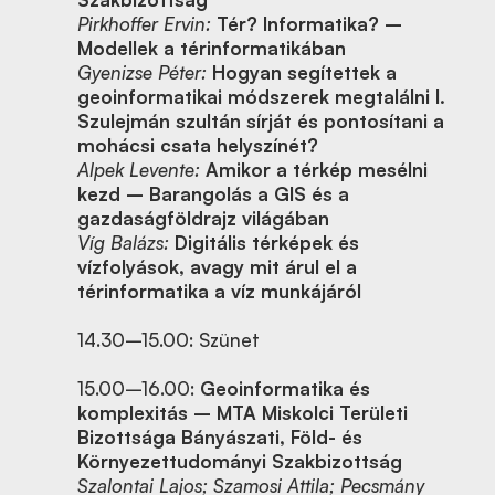
Pirkhoffer Ervin:
Tér? Informatika? –
Modellek a térinformatikában
Gyenizse Péter:
Hogyan segítettek a
geoinformatikai módszerek megtalálni I.
Szulejmán szultán sírját és pontosítani a
mohácsi csata helyszínét?
Alpek Levente:
Amikor a térkép mesélni
kezd – Barangolás a GIS és a
gazdaságföldrajz világában
Víg Balázs:
Digitális térképek és
vízfolyások, avagy mit árul el a
térinformatika a víz munkájáról
14.30–15.00: Szünet
15.00–16.00:
Geoinformatika és
komplexitás – MTA Miskolci Területi
Bizottsága Bányászati, Föld- és
Környezettudományi Szakbizottság
Szalontai Lajos; Szamosi Attila; Pecsmány