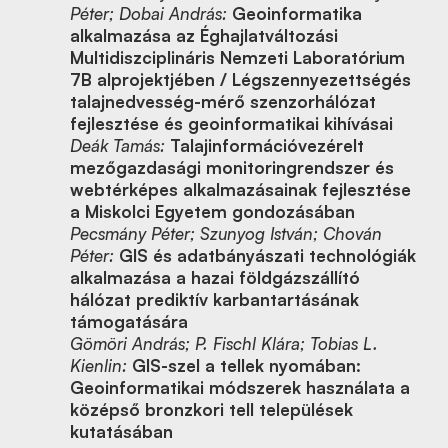
Péter; Dobai András:
Geoinformatika
alkalmazása az Éghajlatváltozási
Multidiszciplináris Nemzeti Laboratórium
7B alprojektjében / Légszennyezettségés
talajnedvesség-mérő szenzorhálózat
fejlesztése és geoinformatikai kihívásai
Deák Tamás:
Talajinformációvezérelt
mezőgazdasági monitoringrendszer és
webtérképes alkalmazásainak fejlesztése
a Miskolci Egyetem gondozásában
Pecsmány Péter; Szunyog István; Chován
Péter:
GIS és adatbányászati technológiák
alkalmazása a hazai földgázszállító
hálózat prediktív karbantartásának
támogatására
Gömöri András; P. Fischl Klára; Tobias L.
Kienlin:
GIS-szel a tellek nyomában:
Geoinformatikai módszerek használata a
középső bronzkori tell települések
kutatásában