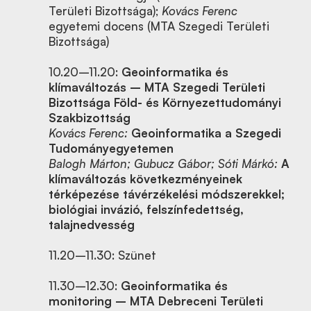
Területi Bizottsága);
Kovács Ferenc
egyetemi docens (MTA Szegedi Területi
Bizottsága)
10.20–11.20:
Geoinformatika és
klímaváltozás – MTA Szegedi Területi
Bizottsága Föld- és Környezettudományi
Szakbizottság
Kovács Ferenc:
Geoinformatika a Szegedi
Tudományegyetemen
Balogh Márton; Gubucz Gábor; Sóti Márkó:
A
klímaváltozás következményeinek
térképezése távérzékelési módszerekkel;
biológiai invázió, felszínfedettség,
talajnedvesség
11.20–11.30: Szünet
11.30–12.30:
Geoinformatika és
monitoring – MTA Debreceni Területi