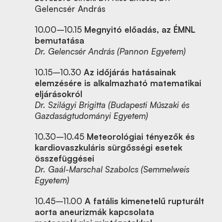
Gelencsér András
10.00–10.15
Megnyitó előadás, az ÉMNL
bemutatása
Dr. Gelencsér András (Pannon Egyetem)
10.15–10.30
Az időjárás hatásainak
elemzésére is alkalmazható matematikai
eljárásokról
Dr. Szilágyi Brigitta (Budapesti Műszaki és
Gazdaságtudományi Egyetem)
10.30–10.45
Meteorológiai tényezők és
kardiovaszkuláris sürgősségi esetek
összefüggései
Dr. Gaál-Marschal Szabolcs (Semmelweis
Egyetem)
10.45–11.00
A fatális kimenetelű rupturált
aorta aneurizmák kapcsolata