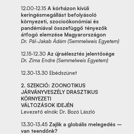
12.00-12.15
A kórházon kívüli
keringésmegállást befolyásoló
környezeti, szocioökonómiai és
pandémiával összefüggő tényezők
átfogó elemzése Magyarországon
Dr. Pál-Jakab Ádám (Semmelweis Egyetem)
12.15-12.30
Az újraélesztés jelentősége
Dr. Zima Endre (Semmelweis Egyetem)
12.30-13.30 Ebédszünet
2. SZEKCIÓ: ZOONOTIKUS
JÁRVÁNYVESZÉLY DRASZTIKUS
KÖRNYEZETI
VÁLTOZÁSOK IDEJÉN
Levezető elnök: Dr. Bozó László
13.30-13.45
Zajlik a globális melegedés –
van teendőnk?