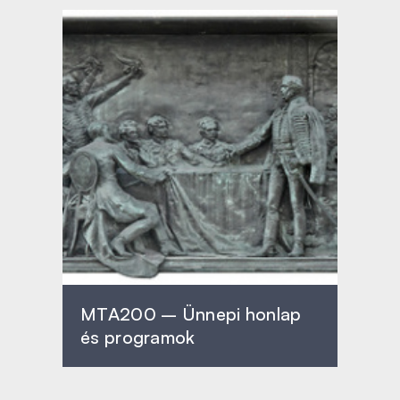
MTA200 – Ünnepi honlap
és programok