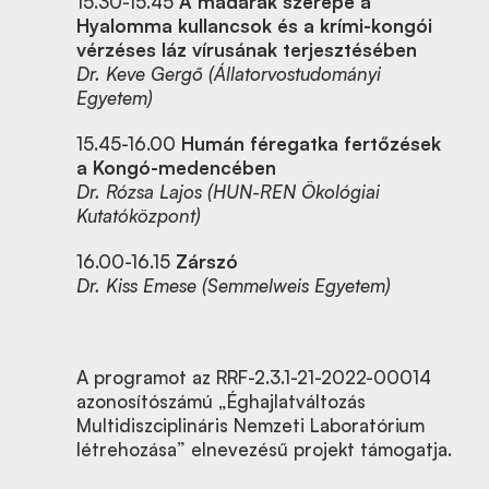
15.30-15.45
A madarak szerepe a
Hyalomma kullancsok és a krími-kongói
vérzéses láz vírusának terjesztésében
Dr. Keve Gergő (Állatorvostudományi
Egyetem)
15.45-16.00
Humán féregatka fertőzések
a Kongó-medencében
Dr. Rózsa Lajos (HUN-REN Ökológiai
Kutatóközpont)
16.00-16.15
Zárszó
Dr. Kiss Emese (Semmelweis Egyetem)
A programot az RRF-2.3.1-21-2022-00014
azonosítószámú „Éghajlatváltozás
Multidiszciplináris Nemzeti Laboratórium
létrehozása” elnevezésű projekt támogatja.