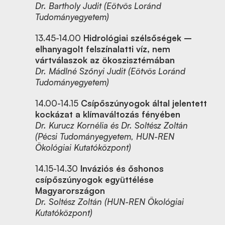
Dr. Bartholy Judit (Eötvös Loránd
Tudományegyetem)
13.45-14.00
Hidrológiai szélsőségek –
elhanyagolt felszínalatti víz, nem
vártválaszok az ökoszisztémában
Dr. Mádlné Szőnyi Judit (Eötvös Loránd
Tudományegyetem)
14.00-14.15
Csípőszúnyogok által jelentett
kockázat a klímaváltozás fényében
Dr. Kurucz Kornélia és Dr. Soltész Zoltán
(Pécsi Tudományegyetem, HUN-REN
Ökológiai Kutatóközpont)
14.15-14.30
Inváziós és őshonos
csípőszúnyogok együttélése
Magyarországon
Dr. Soltész Zoltán (HUN-REN Ökológiai
Kutatóközpont)