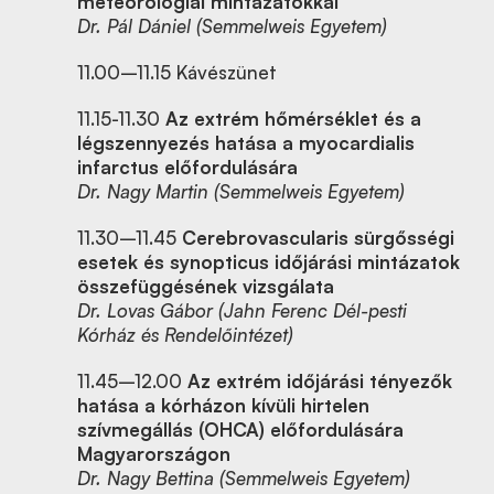
meteorológiai mintázatokkal
Dr. Pál Dániel (Semmelweis Egyetem)
11.00–11.15 Kávészünet
11.15-11.30
Az extrém hőmérséklet és a
légszennyezés hatása a myocardialis
infarctus előfordulására
Dr. Nagy Martin (Semmelweis Egyetem)
11.30–11.45
Cerebrovascularis sürgősségi
esetek és synopticus időjárási mintázatok
összefüggésének vizsgálata
Dr. Lovas Gábor (Jahn Ferenc Dél-pesti
Kórház és Rendelőintézet)
11.45–12.00
Az extrém időjárási tényezők
hatása a kórházon kívüli hirtelen
szívmegállás (OHCA) előfordulására
Magyarországon
Dr. Nagy Bettina (Semmelweis Egyetem)