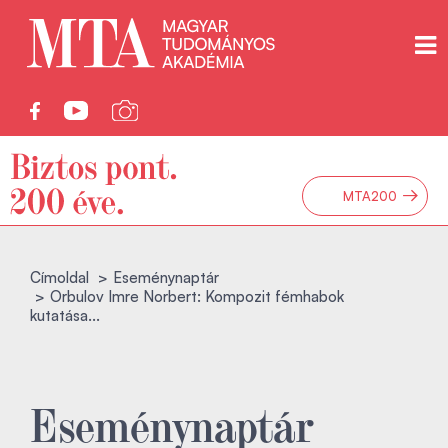
→
MTA200
Címoldal
Eseménynaptár
Orbulov Imre Norbert: Kompozit fémhabok
kutatása...
Eseménynaptár