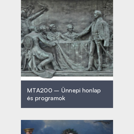
MTA200 – Ünnepi honlap
és programok