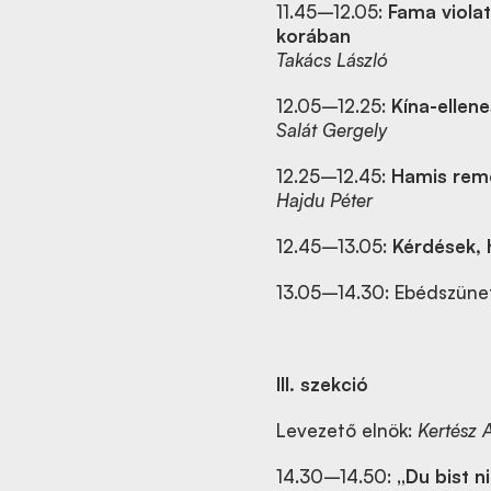
11.45–12.05:
Fama viola
korában
Takács László
12.05–12.25:
Kína-ellen
Salát Gergely
12.25–12.45:
Hamis remé
Hajdu Péter
12.45–13.05:
Kérdések, 
13.05–14.30: Ebédszüne
III. szekció
Levezető elnök:
Kertész 
14.30–14.50:
„Du bist n