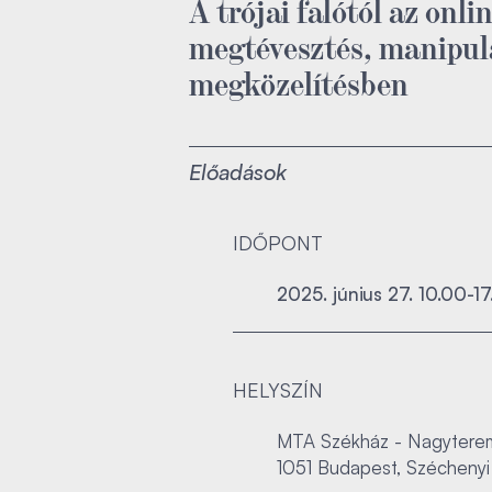
A trójai falótól az onl
megtévesztés, manipulá
megközelítésben
Előadások
IDŐPONT
2025. június 27. 10.00-1
HELYSZÍN
MTA Székház - Nagytere
1051 Budapest, Széchenyi 