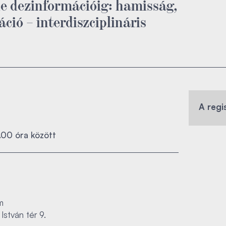
ine dezinformációig: hamisság,
ció – interdiszciplináris
A regi
7.00 óra között
m
István tér 9.