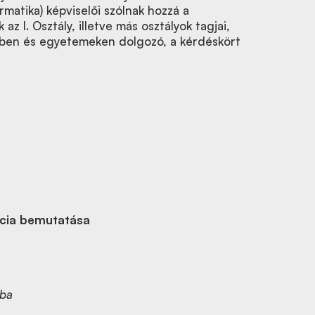
ormatika) képviselői szólnak hozzá a
az I. Osztály, illetve más osztályok tagjai,
kben és egyetemeken dolgozó, a kérdéskört
cia bemutatása
aba