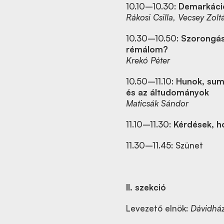
10.10–10.30:
Demarkáci
Rákosi Csilla, Vecsey Zolt
10.30–10.50:
Szorongás
rémálom?
Krekó Péter
10.50–11.10:
Hunok, sumé
és az áltudományok
Maticsák Sándor
11.10–11.30:
Kérdések, h
11.30–11.45: Szünet
II. szekció
Levezető elnök:
Dávidház