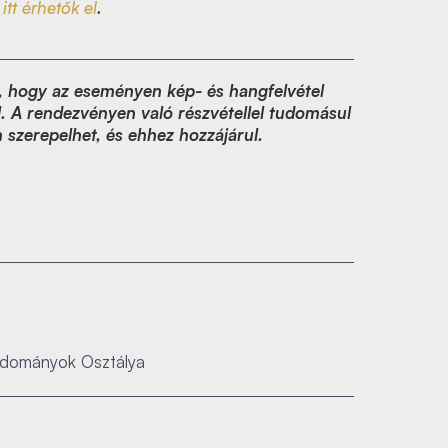
i
itt érhetők el
.
ét, hogy az eseményen kép- és hangfelvétel
zül. A rendezvényen való részvétellel tudomásul
n szerepelhet, és ehhez hozzájárul.
udományok Osztálya