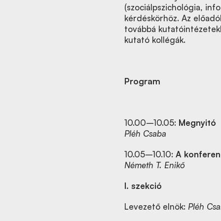
(szociálpszichológia, inf
kérdéskörhöz. Az előadók 
továbbá kutatóintézete
kutató kollégák.
Program
10.00–10.05:
Megnyitó
Pléh Csaba
10.05–10.10:
A konferen
Németh T. Enikő
I.
szekció
Levezető elnök:
Pléh Cs