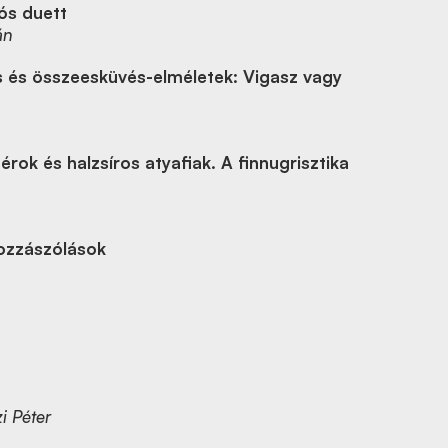
ós duett
án
 és összeesküvés-elméletek: Vigasz vagy
rok és halzsíros atyafiak. A finnugrisztika
ozzászólások
i Péter