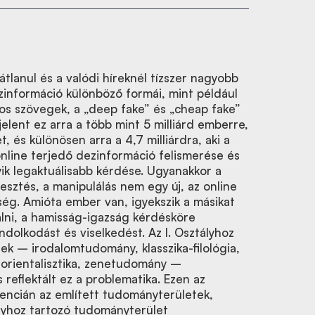
átlanul és a valódi híreknél tízszer nagyobb
zinformáció különböző formái, mint például
os szövegek, a „deep fake” és „cheap fake”
jelent ez arra a több mint 5 milliárd emberre,
t, és különösen arra a 4,7 milliárdra, aki a
online terjedő dezinformáció felismerése és
k legaktuálisabb kérdése. Ugyanakkor a
sztés, a manipulálás nem egy új, az online
ség. Amióta ember van, igyekszik a másikat
lni, a hamisság-igazság kérdésköre
ndolkodást és viselkedést. Az I. Osztályhoz
k – irodalomtudomány, klasszika-filológia,
 orientalisztika, zenetudomány –
reflektált ez a problematika. Ezen az
erencián az említett tudományterületek,
ályhoz tartozó tudományterület