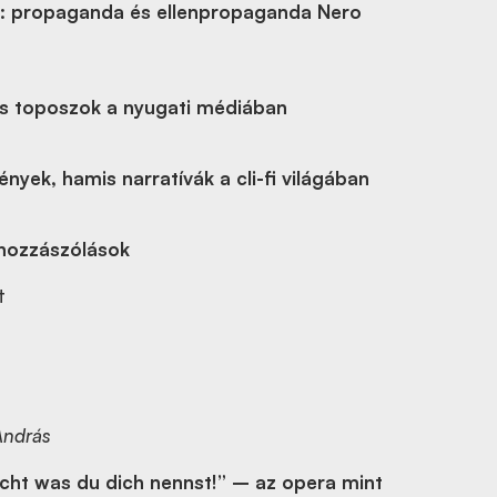
t: propaganda és ellenpropaganda Nero
es toposzok a nyugati médiában
nyek, hamis narratívák a cli-fi világában
hozzászólások
t
András
icht was du dich nennst!” – az opera mint