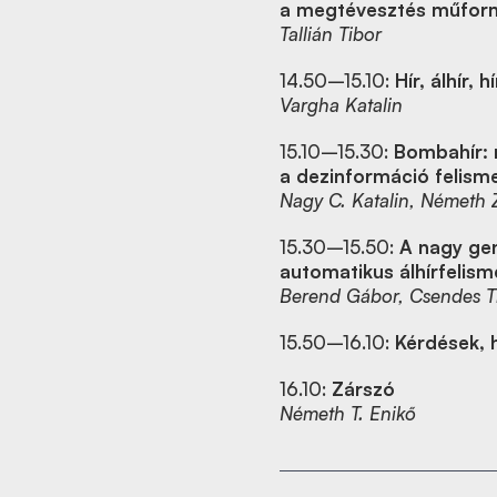
a megtévesztés műfor
Tallián Tibor
14.50–15.10:
Hír, álhír,
Vargha Katalin
15.10–15.30:
Bombahír: 
a dezinformáció felism
Nagy C. Katalin, Németh 
15.30–15.50:
A nagy gen
automatikus álhírfelism
Berend Gábor, Csendes Ti
15.50–16.10:
Kérdések, 
16.10:
Zárszó
Németh T. Enikő