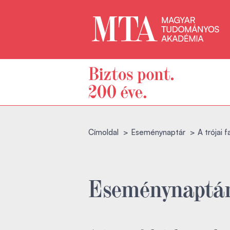
Címoldal
Eseménynaptár
A trójai 
Eseménynaptá