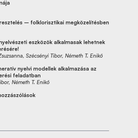
mája
 híresztelés – folklorisztikai megközelítésben
nyelvészeti eszközök alkalmasak lehetnek
erésére!
Zsuzsanna, Szécsényi Tibor, Németh T. Enikő
eratív nyelvi modellek alkalmazása az
erési feladatban
bor, Németh T. Enikő
hozzászólások