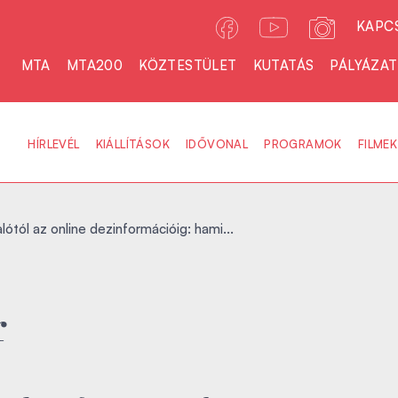
KAPC
MTA
MTA200
KÖZTESTÜLET
KUTATÁS
PÁLYÁZA
HÍRLEVÉL
KIÁLLÍTÁSOK
IDŐVONAL
PROGRAMOK
FILMEK
falótól az online dezinformációig: hami...
r