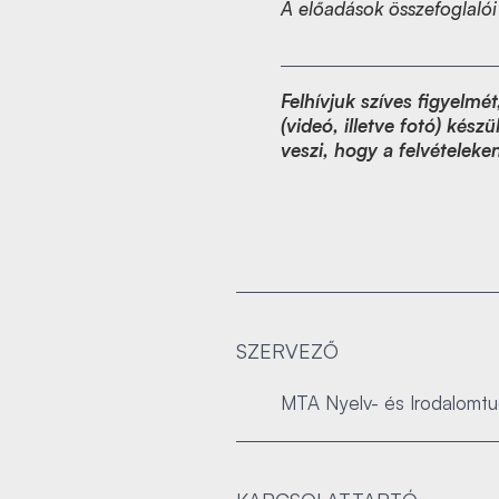
A előadások összefoglaló
Felhívjuk szíves figyelm
(videó, illetve fotó) kés
veszi, hogy a felvételeke
SZERVEZŐ
MTA Nyelv- és Irodalomt