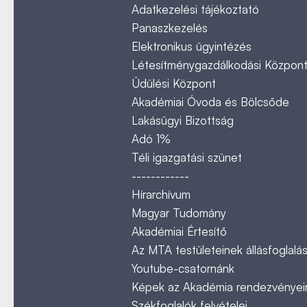
Adatkezelési tájékoztató
Panaszkezelés
Elektronikus ügyintézés
Létesítménygazdálkodási Közpon
Üdülési Központ
Akadémiai Óvoda és Bölcsőde
Lakásügyi Bizottság
Adó 1%
Téli igazgatási szünet
------------
Hírarchívum
Magyar Tudomány
Akadémiai Értesítő
Az MTA testületeinek állásfoglalás
Youtube-csatornánk
Képek az Akadémia rendezvényeir
Székfoglalók felvételei