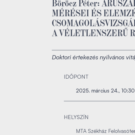
Böröcz Péter: ÁRUS
MÉRÉSEI ÉS ELEMZ
CSOMAGOLÁSVIZSGÁ
A VÉLETLENSZERŰ 
Doktori értekezés nyilvános vitá
IDŐPONT
2025. március 24., 10:30
HELYSZÍN
MTA Székház Felolvasóter