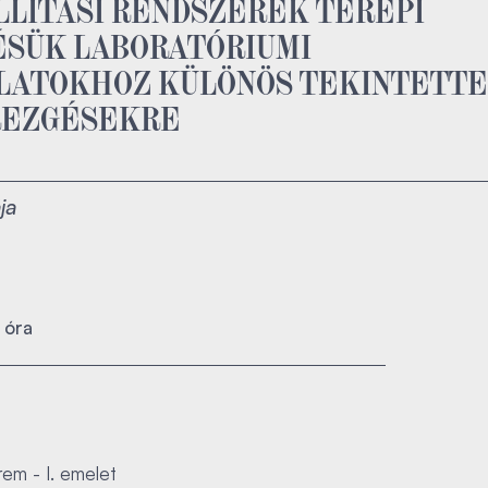
ZÁLLÍTÁSI RENDSZEREK TEREPI
ÉSÜK LABORATÓRIUMI
LATOKHOZ KÜLÖNÖS TEKINTETTE
REZGÉSEKRE
ja
 óra
em - I. emelet