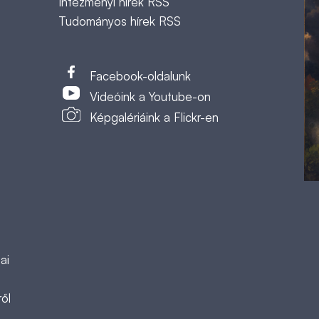
Intézményi hírek RSS
Tudományos hírek RSS
t
Facebook-oldalunk
Videóink a Youtube-on
Képgalériáink a Flickr-en
ai
ől