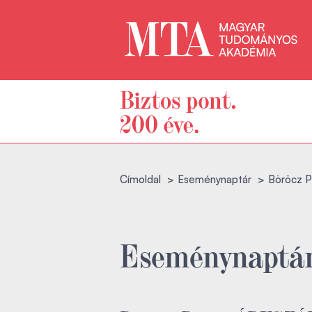
Címoldal
Eseménynaptár
Böröcz 
Eseménynaptá