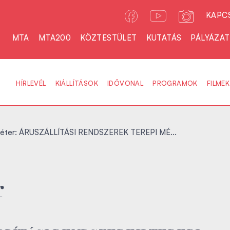
KAPC
MTA
MTA200
KÖZTESTÜLET
KUTATÁS
PÁLYÁZA
HÍRLEVÉL
KIÁLLÍTÁSOK
IDŐVONAL
PROGRAMOK
FILMEK
Péter: ÁRUSZÁLLÍTÁSI RENDSZEREK TEREPI MÉ...
r