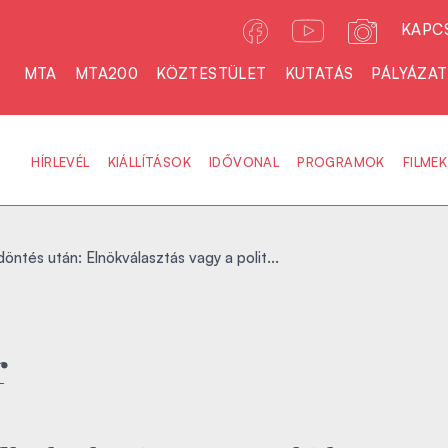
KAPC
MTA
MTA200
KÖZTESTÜLET
KUTATÁS
PÁLYÁZA
HÍRLEVÉL
KIÁLLÍTÁSOK
IDŐVONAL
PROGRAMOK
FILMEK
öntés után: Elnökválasztás vagy a polit...
r