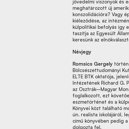
jövedelmi viszonyok és 
meghatározott új amerika
konszolidációra? Vagy ép
kiéleződése, az intézmé
külpolitikai befolyás így
taszítja az Egyesült Álla
keresünk az elnökválasz
Névjegy
Romsics Gergely
történ
Bölcsészettudományi Ku
ELTE BTK oktatója, jelen
Intézetének Richard G. P
az Osztrák–Magyar Monar
foglalkozott, ezt követő
eszmetörténet és a külpo
Könyvei közt található m
ún. realista iskolájáról, 
című könyvében pedig a m
dolgozta fel.