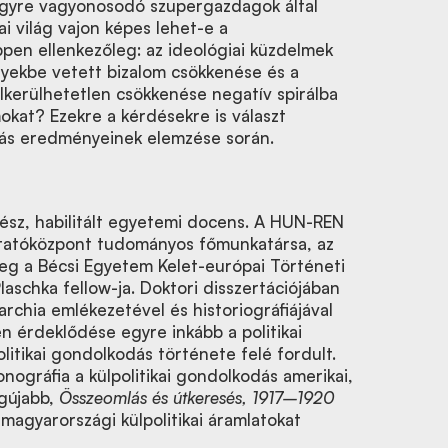
egyre vagyonosodó szupergazdagok által
i világ vajon képes lehet-e a
pen ellenkezőleg: az ideológiai küzdelmek
nyekbe vetett bizalom csökkenése és a
 elkerülhetetlen csökkenése negatív spirálba
mokat? Ezekre a kérdésekre is választ
tás eredményeinek elemzése során.
ész, habilitált egyetemi docens. A HUN-REN
tatóközpont tudományos főmunkatársa, az
leg a Bécsi Egyetem Kelet-európai Történeti
laschka fellow-ja. Doktori disszertációjában
chia emlékezetével és historiográfiájával
en érdeklődése egyre inkább a politikai
litikai gondolkodás története felé fordult.
onográfia a külpolitikai gondolkodás amerikai,
legújabb,
Összeomlás és útkeresés, 1917–1920
agyarországi külpolitikai áramlatokat