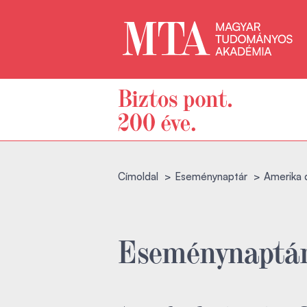
Címoldal
Eseménynaptár
Amerika d
Eseménynaptá