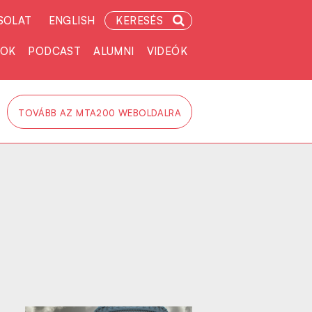
SOLAT
ENGLISH
KERESÉS
TOK
PODCAST
ALUMNI
VIDEÓK
TOVÁBB AZ MTA200 WEBOLDALRA