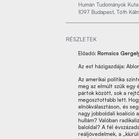
Humán Tudományok Kutat
1097 Budapest, Tóth Kálm
RÉSZLETEK
Előadó:
Romsics Gergel
Az est házigazdája: Ablon
Az amerikai politika szi
meg az elmúlt szűk egy 
pártok között, sok a rejt
megosztottabb lett. Hogy
elnökválasztáson, és seg
nagy jobboldali koalíció 
hullám? Valóban radikali
baloldal? A fél évszázad
reáljövedelmek, a „kiürül