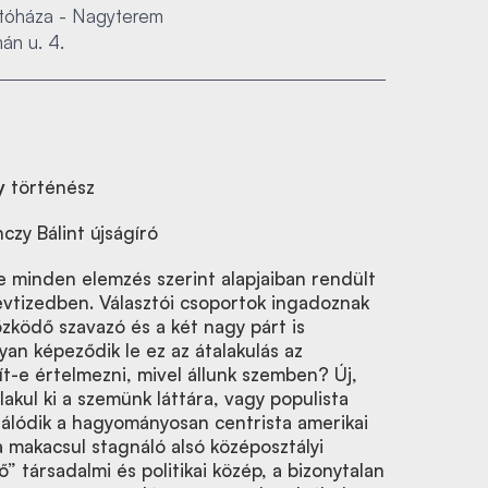
óháza - Nagyterem
án u. 4.
y
történész
czy Bálint újságíró
nte minden elemzés szerint alapjaiban rendült
évtizedben. Választói csoportok ingadoznak
őzködő szavazó és a két nagy párt is
an képeződik le ez az átalakulás az
ít-e értelmezni, mivel állunk szemben? Új,
alakul ki a szemünk láttára, vagy populista
zálódik a hagyományosan centrista amerikai
a makacsul stagnáló alsó középosztályi
ő” társadalmi és politikai közép, a bizonytalan