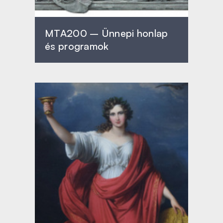
MTA200 – Ünnepi honlap
és programok