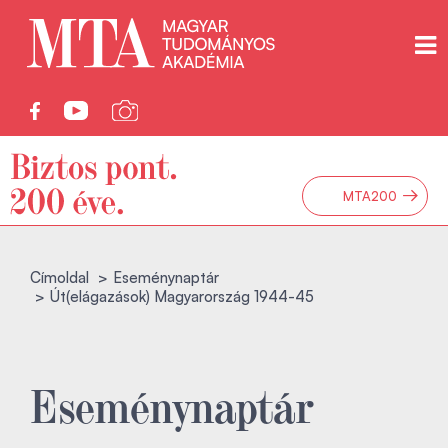
→
MTA200
Címoldal
Eseménynaptár
Út(elágazások) Magyarország 1944-45
Eseménynaptár