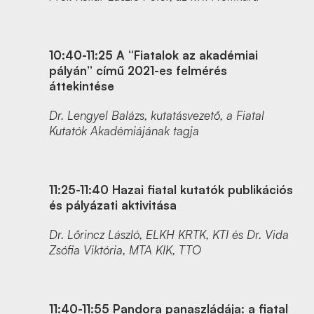
10:40-11:25
A “Fiatalok az akadémiai
pályán” című 2021-es felmérés
áttekintése
Dr. Lengyel Balázs, kutatásvezető, a Fiatal
Kutatók Akadémiájának tagja
11:25-11:40
Hazai fiatal kutatók publikációs
és pályázati aktivitása
Dr. Lőrincz László, ELKH KRTK, KTI és Dr. Vida
Zsófia Viktória, MTA KIK, TTO
11:40-11:55
Pandora panaszládája: a fiatal