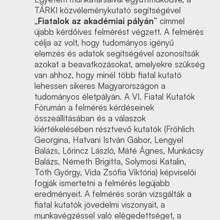
TÁRKI közvéleménykutató segítségével
„
Fiatalok az akadémiai pályán
” címmel
újabb kérdőíves felmérést végzett. A felmérés
célja az volt, hogy tudományos igényű
elemzés és adatok segítségével azonosítsák
azokat a beavatkozásokat, amelyekre szükség
van ahhoz, hogy minél több fiatal kutató
lehessen sikeres Magyarországon a
tudományos életpályán. A VI. Fiatal Kutatók
Fórumán a felmérés kérdéseinek
összeállításában és a válaszok
kiértékelésében résztvevő kutatók (Fröhlich
Georgina, Hatvani István Gábor, Lengyel
Balázs, Lőrincz László, Máté Ágnes, Munkácsy
Balázs, Németh Brigitta, Solymosi Katalin,
Tóth György, Vida Zsófia Viktória) képviselői
fogják ismertetni a felmérés legújabb
eredményeit. A felmérés során vizsgálták a
fiatal kutatók jövedelmi viszonyait, a
munkavégzéssel való elégedettséget, a