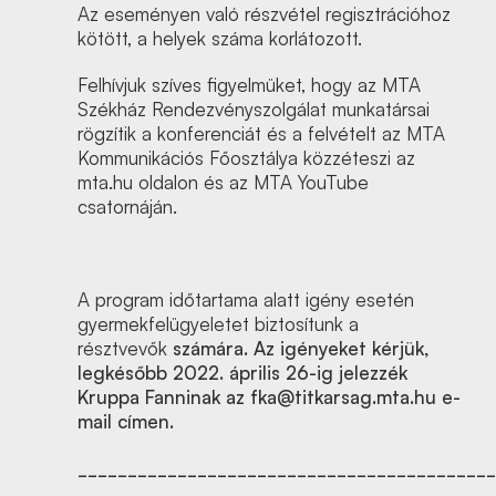
Az eseményen való részvétel regisztrációhoz
kötött, a helyek száma korlátozott.
Felhívjuk szíves figyelmüket, hogy
az MTA
Székház Rendezvényszolgálat munkatársai
rögzítik a konferenciát és a felvételt az MTA
Kommunikációs Főosztálya közzéteszi az
mta.hu oldalon és az MTA YouTube
csatornáján.
A program időtartama alatt igény esetén
gyermekfelügyeletet biztosítunk a
résztvevők
számára. Az igényeket kérjük,
legkésőbb 2022. április 26-ig jelezzék
Kruppa Fanninak az
fka@titkarsag.mta.hu
e-
mail címen.
__________________________________________