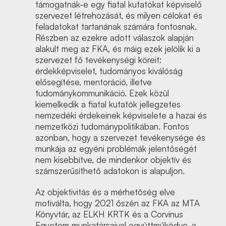
támogatnák-e egy fiatal kutatókat képviselő
szervezet létrehozását, és milyen célokat és
feladatokat tartanának számára fontosnak.
Részben az ezekre adott válaszok alapján
alakult meg az FKA, és máig ezek jelölik ki a
szervezet fő tevékenységi köreit:
érdekképviselet, tudományos kiválóság
elősegítése, mentoráció, illetve
tudománykommunikáció. Ezek közül
kiemelkedik a fiatal kutatók jellegzetes
nemzedéki érdekeinek képviselete a hazai és
nemzetközi tudománypolitikában. Fontos
azonban, hogy a szervezet tevékenysége és
munkája az egyéni problémák jelentőségét
nem kisebbítve, de mindenkor objektív és
számszerűsíthető adatokon is alapuljon.
Az objektivitás és a mérhetőség elve
motiválta, hogy 2021 őszén az FKA az MTA
Könyvtár, az ELKH KRTK és a Corvinus
Egyetem munkatársaival együttműködve, a