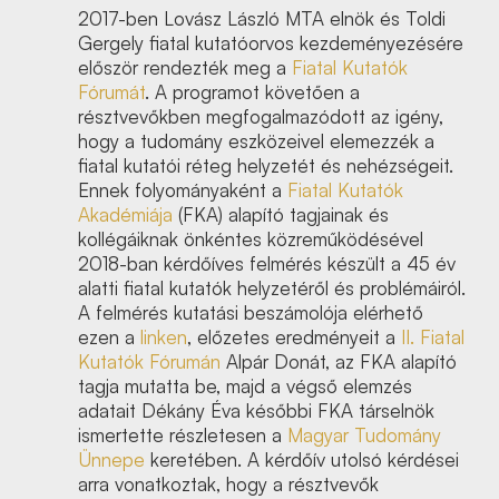
2017-ben Lovász László MTA elnök és Toldi
Gergely fiatal kutatóorvos kezdeményezésére
először rendezték meg a
Fiatal Kutatók
Fórumát
. A programot követően a
résztvevőkben megfogalmazódott az igény,
hogy a tudomány eszközeivel elemezzék a
fiatal kutatói réteg helyzetét és nehézségeit.
Ennek folyományaként a
Fiatal Kutatók
Akadémiája
(FKA) alapító tagjainak és
kollégáiknak önkéntes közreműködésével
2018-ban kérdőíves felmérés készült a 45 év
alatti fiatal kutatók helyzetéről és problémáiról.
A felmérés kutatási beszámolója elérhető
ezen a
linken
, előzetes eredményeit a
II. Fiatal
Kutatók Fórumán
Alpár Donát, az FKA alapító
tagja mutatta be, majd a végső elemzés
adatait Dékány Éva későbbi FKA társelnök
ismertette részletesen a
Magyar Tudomány
Ünnepe
keretében. A kérdőív utolsó kérdései
arra vonatkoztak, hogy a résztvevők