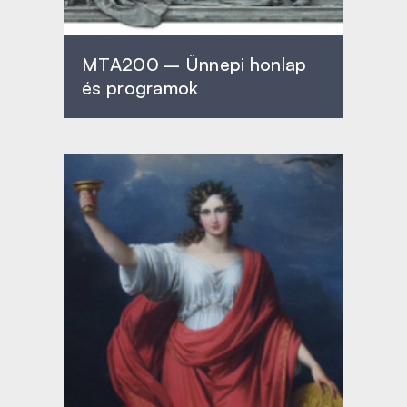
MTA200 – Ünnepi honlap
és programok