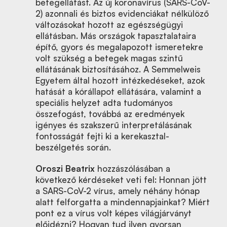
betegellátást. Az új koronavírus (SARS-CoV-
2) azonnali és biztos evidenciákat nélkülöző
változásokat hozott az egészségügyi
ellátásban. Más országok tapasztalataira
építő, gyors és megalapozott ismeretekre
volt szükség a betegek magas szintű
ellátásának biztosításához. A Semmelweis
Egyetem által hozott intézkedéseket, azok
hatását a kórállapot ellátására, valamint a
speciális helyzet adta tudományos
összefogást, továbbá az eredmények
igényes és szakszerű interpretálásának
fontosságát fejti ki a kerekasztal-
beszélgetés során.
Oroszi Beatrix
hozzászólásában a
következő kérdéseket veti fel: Honnan jött
a SARS-CoV-2 vírus, amely néhány hónap
alatt felforgatta a mindennapjainkat? Miért
pont ez a vírus volt képes világjárványt
előidézni? Hogyan tud ilyen gyorsan