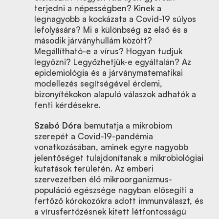
terjedni a népességben? Kinek a
legnagyobb a kockázata a Covid-19 súlyos
lefolyására? Mi a különbség az első és a
második járványhullám között?
Megállítható-e a vírus? Hogyan tudjuk
legyőzni? Legyőzhetjük-e egyáltalán? Az
epidemiológia és a járványmatematikai
modellezés segítségével érdemi,
bizonyítékokon alapuló válaszok adhatók a
fenti kérdésekre.
Szabó Dóra
bemutatja a mikrobiom
szerepét a Covid-19-pandémia
vonatkozásában, aminek egyre nagyobb
jelentőséget tulajdonítanak a mikrobiológiai
kutatások területén. Az emberi
szervezetben élő mikroorganizmus-
populáció egészsége nagyban elősegíti a
fertőző kórokozókra adott immunválaszt, és
a vírusfertőzésnek kitett létfontosságú