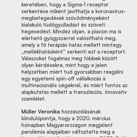
keretében, hogy a Sigma-1 receptor
serkentése miként javíthatja a koronavírus-
megbetegedések szövődményeként
kialakuló tüdőgyulladást és szöveti
hegesedést. Mindez olyan, a piacon ma is
elérhető gyógyszerrel valósítható meg,
amely a fő terápiás hatás mellett mintegy
„mellékhatásként” serkenti ezt a receptort.
Válaszokat fogalmaz meg többek között
olyan kérdésekre, mint hogy a jelen
helyzetben miért tud gyorsabban reagálni
egy egyetemi spin-off vállalkozás a
multinacionális cégeknél, és miért fontos az
alapkutatás mellett a transzlációs, innovatív
szemlélet.
Müller Veronika
hozzászólásának
kiindulópontja, hogy a 2020. március
hónapban Magyarországon megjelent
pandémia alapjaiban változtatta meg a