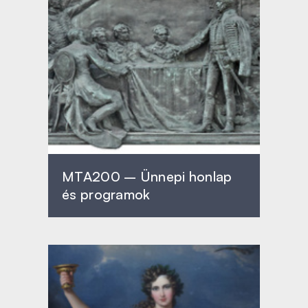
MTA200 – Ünnepi honlap
és programok