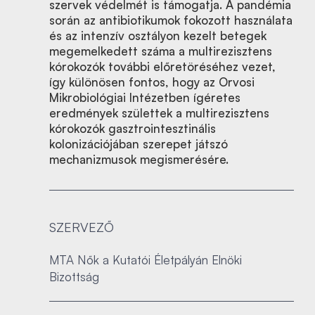
szervek védelmét is támogatja. A pandémia
során az antibiotikumok fokozott használata
és az intenzív osztályon kezelt betegek
megemelkedett száma a multirezisztens
kórokozók további előretöréséhez vezet,
így különösen fontos, hogy az Orvosi
Mikrobiológiai Intézetben ígéretes
eredmények születtek a multirezisztens
kórokozók gasztrointesztinális
kolonizációjában szerepet játszó
mechanizmusok megismerésére.
SZERVEZŐ
MTA Nők a Kutatói Életpályán Elnöki
Bizottság