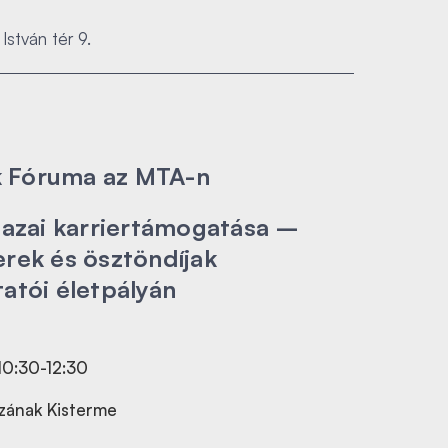
István tér 9.
tók Fóruma az MTA-n
 hazai karriertámogatása –
erek és ösztöndíjak
tatói életpályán
10:30-12:30
zának Kisterme