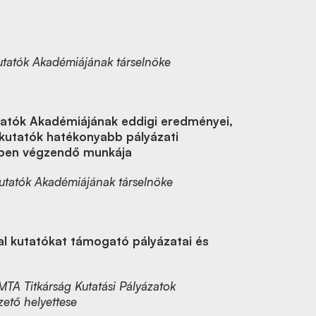
 Kutatók Akadémiájának társelnöke
utatók Akadémiájának eddigi eredményei,
l kutatók hatékonyabb pályázati
ben végzendő munkája
Kutatók Akadémiájának társelnöke
al kutatókat támogató pályázatai és
MTA Titkárság Kutatási Pályázatok
zető helyettese