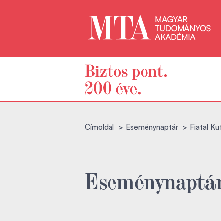
Címoldal
Eseménynaptár
Fiatal K
Eseménynaptá