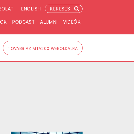
SOLAT
ENGLISH
KERESÉS
TOK
PODCAST
ALUMNI
VIDEÓK
TOVÁBB AZ MTA200 WEBOLDALRA