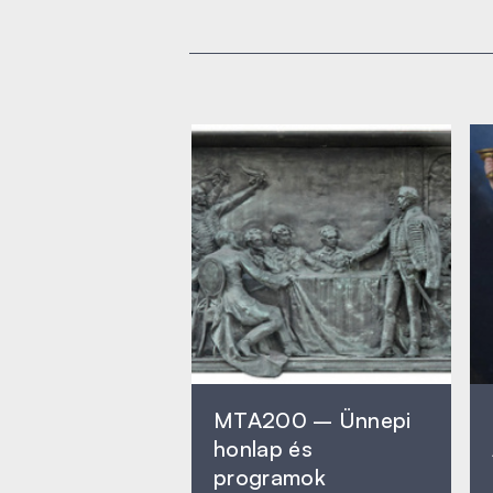
MTA200 – Ünnepi
honlap és
programok