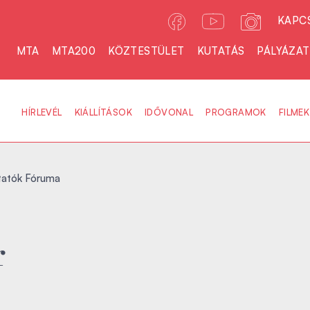
KAPC
MTA
MTA200
KÖZTESTÜLET
KUTATÁS
PÁLYÁZA
HÍRLEVÉL
KIÁLLÍTÁSOK
IDŐVONAL
PROGRAMOK
FILMEK
utatók Fóruma
r