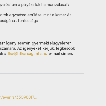
alósítani a pályázatok harmonizálását?
zatok egymásra épülése, mint a karrier és
atóságának fontossága
att igény esetén gyermekfelügyeletet
 számára. Az igényeket kérjük, legkésőbb
zék a
fka@titkarsag.mta.hu
e-mail címen.
/events/33098817...