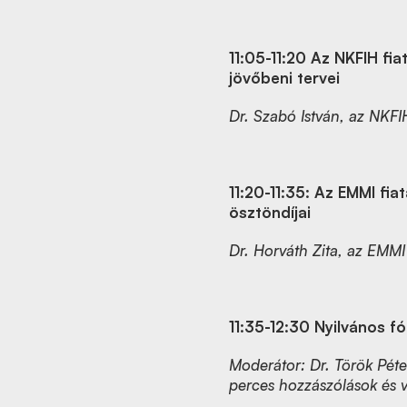
11:05-11:20
Az NKFIH fiat
jövőbeni tervei
Dr. Szabó István, az NKFI
11:20-11:35:
Az EMMI fiat
ösztöndíjai
Dr. Horváth Zita, az EMMI f
11:35-12:30
Nyilvános fó
Moderátor: Dr. Török Péte
perces hozzászólások és 