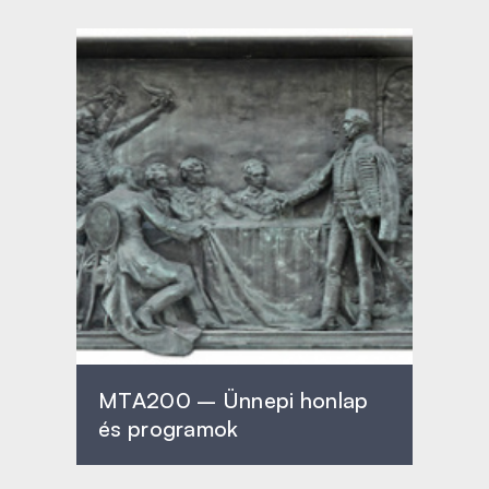
MTA200 – Ünnepi honlap
és programok