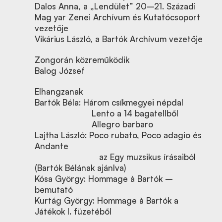
Dalos Anna, a „Lendület” 20–21. Századi
Mag yar Zenei Archívum és Kutatócsoport
vezetője
Vikárius László, a Bartók Archívum vezetője
Zongorán közreműködik
Balog József
Elhangzanak
Bartók Béla: Három csíkmegyei népdal
Lento a 14 bagatellből
Allegro barbaro
Lajtha László: Poco rubato, Poco adagio és
Andante
az Egy muzsikus írásaiból
(Bartók Bélának ajánlva)
Kósa György: Hommage à Bartók –
bemutató
Kurtág György: Hommage à Bartók a
Játékok I. füzetéből