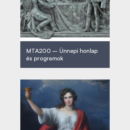
MTA200 – Ünnepi honlap
és programok