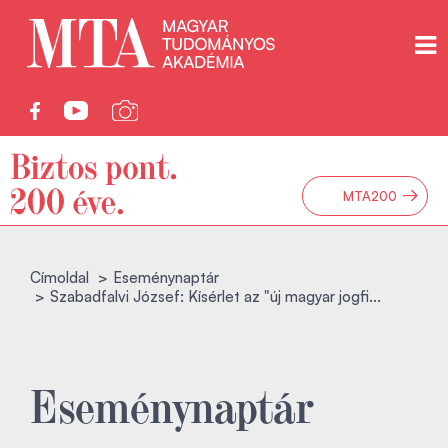
→
MTA200
Címoldal
Eseménynaptár
Szabadfalvi József: Kísérlet az "új magyar jogfi...
Eseménynaptár