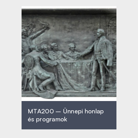
MTA200 – Ünnepi honlap
és programok