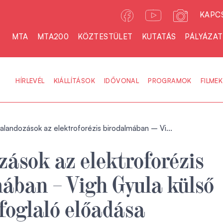
KAPC
MTA
MTA200
KÖZTESTÜLET
KUTATÁS
PÁLYÁZA
HÍRLEVÉL
KIÁLLÍTÁSOK
IDŐVONAL
PROGRAMOK
FILMEK
alandozások az elektroforézis birodalmában – Vi...
ások az elektroforézis
ában – Vigh Gyula külső
foglaló előadása