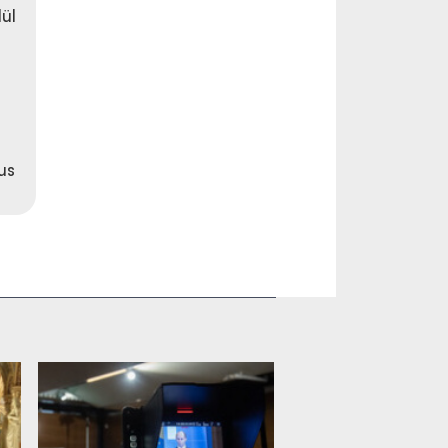
lül
us