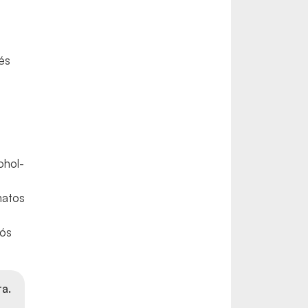
 és
ohol-
matos
iós
a.