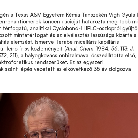
égén a Texas A&M Egyetem Kémia Tanszékén Vigh Gyula 
ofén-enantiomerek koncentrációját határozta meg több mi
r térfogatú, analitikai Cyclobond-I HPLC-oszlopról gyűjtö
ozott mintatérfogat és az elválasztás lassúsága kizárta a
iás elemzést. Ismerve Terabe micelláris kapilláris
t leíró friss közleményeit (
Anal. Chem
. 1984,
56
, 113;
J.
332
, 211), a hályogkovács önbizalmával összeállította első,
elektroforetikus rendszerüket. Ez az egyszeri
 szánt lépés vezetett az elkövetkező 35 év dolgozva