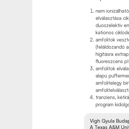
nem ionizálható
elválasztása ci
duoszelektív en
kationos ciklode
amfolitok vesz
(feláldozandó a
hígításra extra
fluoreszcens pI-
amfolitok elvála
alapú puffermem
amfolitelegy bi
amfolitelválaszt
tranziens, kéti
program kidolgo
Vigh Gyula
Budap
A Texas A&M Univ