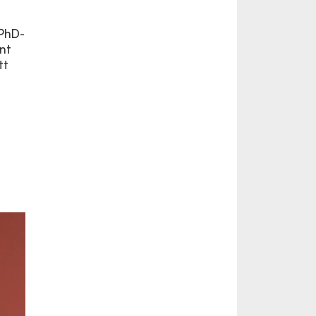
PhD-
nt
tt