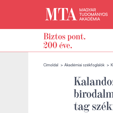
Címoldal
Akadémiai székfoglalók
K
Kalandoz
birodalm
tag szék