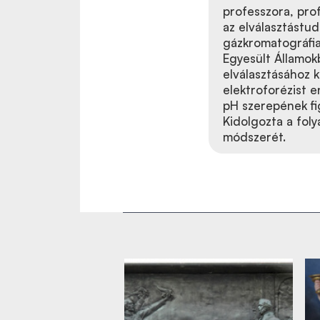
professzora, prof
az elválasztástu
gázkromatográfia
Egyesült Államokb
elválasztásához k
elektroforézist e
pH szerepének fi
Kidolgozta a foly
módszerét.