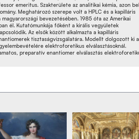
essor emeritus. Szakterülete az analitikai kémia, azon be
domány. Meghatározó szerepe volt a HPLC és a kapilláris
 magyarországi bevezetésében. 1985 óta az Amerikai
an él. Kutatómunkája főként a királis vegyületek
apcsolódik. Az elsők között alkalmazta a kapilláris
nantiomerek tisztaságvizsgálatára. Modellt dolgozott ki a
gyelembevételére elektroforetikus elválasztásoknál.
amatos, preparatív enantiomer elválasztás elektroforetik