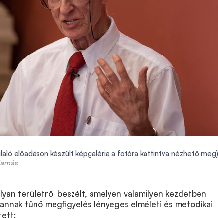
laló előadáson készült képgaléria a fotóra kattintva nézhető meg)
 Tamás
yan területről beszélt, amelyen valamilyen kezdetben
nnak tűnő megfigyelés lényeges elméleti és metodikai
ett: