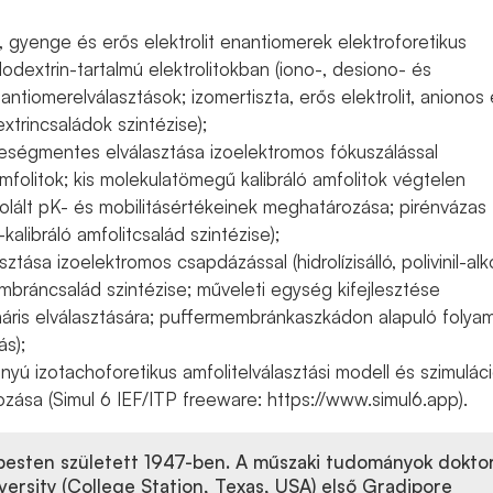
, gyenge és erős elektrolit enantiomerek elektroforetikus
klodextrin-tartalmú elektrolitokban (iono-, desiono- és
antiomerelválasztások; izomertiszta, erős elektrolit, anionos
xtrincsaládok szintézise);
teségmentes elválasztása izoelektromos fókuszálással
mfolitok; kis molekulatömegű kalibráló amfolitok végtelen
polált pK- és mobilitásértékeinek meghatározása; pirénvázas
kalibráló amfolitcsalád szintézise);
sztása izoelektromos csapdázással (hidrolízisálló, polivinil-alk
bráncsalád szintézise; műveleti egység kifejlesztése
náris elválasztására; puffermembránkaszkádon alapuló folya
ás);
rányú izotachoforetikus amfolitelválasztási modell és szimulác
zása (Simul 6 IEF/ITP freeware: https://www.simul6.app).
esten született 1947-ben. A műszaki tudományok doktor
ersity (College Station, Texas, USA) első Gradipore