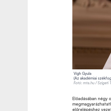
Vígh Gyula
(Az akadémiai székfog
Fotó: mta.hu / Szigeti
Előadásában négy ol
megmagyarázhatatla
előrelépéshez vezet