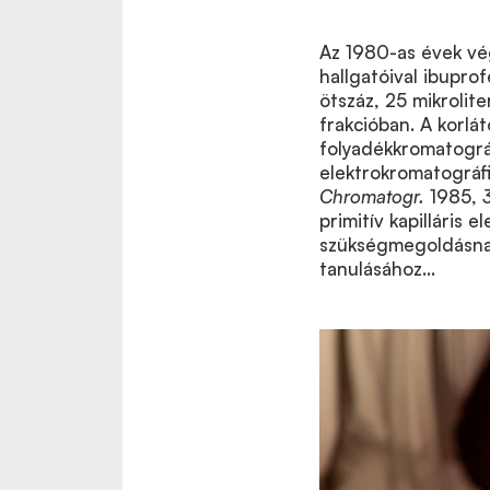
Az 1980-as évek v
hallgatóival ibupr
ötszáz, 25 mikrolite
frakcióban. A korlát
folyadékkromatográf
elektrokromatográfiá
Chromatogr.
1985,
primitív kapilláris 
szükségmegoldásnak
tanulásához...