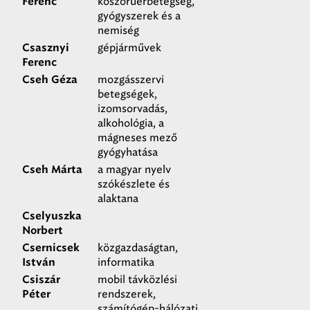
koszorúérbetegség,
Ferenc
gyógyszerek és a
nemiség
gépjárművek
Csasznyi
Ferenc
mozgásszervi
Cseh Géza
betegségek,
izomsorvadás,
alkohológia, a
mágneses mező
gyógyhatása
a magyar nyelv
Cseh Márta
szókészlete és
alaktana
Cselyuszka
Norbert
közgazdaságtan,
Csernicsek
informatika
István
mobil távközlési
Csiszár
rendszerek,
Péter
számítógép-hálózati