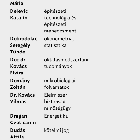
Mária
építészeti
Delevic
technológia és
Katalin
építészeti
menedzsment
ökonometria,
Dobrodolac
statisztika
Seregély
Tünde
oktatásmódszertani
Doc dr
tudományok
Kovács
Elvira
mikrobiológiai
Domány
folyamatok
Zoltán
Élelmiszer-
Dr. Kovács
biztonság,
Vilmos
minőségügy
Energetika
Dragan
Cveticanin
kötelmi jog
Dudás
Attila