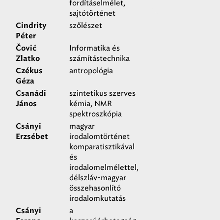
fordításelmélet,
sajtótörténet
szőlészet
Cindrity
Péter
Informatika és
Čović
számítástechnika
Zlatko
antropológia
Czékus
Géza
szintetikus szerves
Csanádi
kémia, NMR
János
spektroszkópia
magyar
Csányi
irodalomtörténet
Erzsébet
komparatisztikával
és
irodalomelmélettel,
délszláv-magyar
összehasonlító
irodalomkutatás
a
Csányi