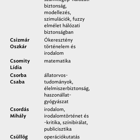
biztonság,
modellezés,
szimulációk, fuzzy
elmélet hálózati
biztonságban
Ókeresztény
Csizmár
történelem és
Oszkár
irodalom
matematika
Csomity
Lídia
állatorvos-
Csorba
tudományok,
Csaba
élelmiszerbiztonság,
haszonállat-
gyógyászat
irodalom,
Csordás
irodalomtörténet és
Mihály
-kritika, színibírálat,
publicisztika
operációkutatás
Csüllög