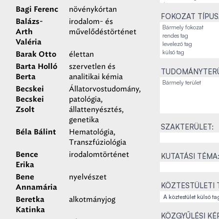
növénykórtan
Bagi Ferenc
FOKOZAT TÍPUS
irodalom- és
Balázs-
művelődéstörténet
Arth
Valéria
élettan
Barak Otto
szervetlen és
Barta Holló
TUDOMÁNYTERÜ
analitikai kémia
Berta
Állatorvostudomány,
Becskei
patológia,
Becskei
állattenyésztés,
Zsolt
genetika
SZAKTERÜLET:
Hematológia,
Béla Bálint
Transzfúziológia
irodalomtörténet
Bence
KUTATÁSI TÉMA
Erika
nyelvészet
Bene
KÖZTESTÜLETI 
Annamária
alkotmányjog
Beretka
Katinka
KÖZGYŰLÉSI KÉ