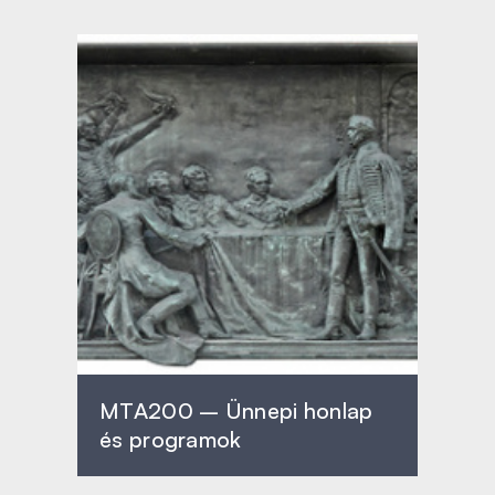
MTA200 – Ünnepi honlap
és programok