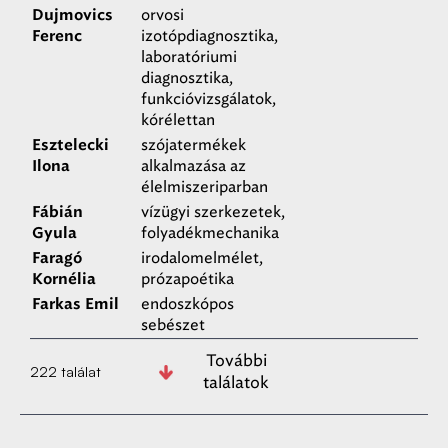
orvosi
Dujmovics
izotópdiagnosztika,
Ferenc
laboratóriumi
diagnosztika,
funkcióvizsgálatok,
kórélettan
szójatermékek
Esztelecki
alkalmazása az
Ilona
élelmiszeriparban
vízügyi szerkezetek,
Fábián
folyadékmechanika
Gyula
irodalomelmélet,
Faragó
prózapoétika
Kornélia
endoszkópos
Farkas Emil
sebészet
További
222 találat
találatok