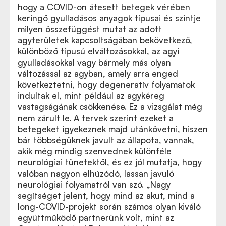
hogy a COVID-on átesett betegek vérében
keringő gyulladásos anyagok típusai és szintje
milyen összefüggést mutat az adott
agyterületek kapcsoltságában bekövetkező,
különböző típusú elváltozásokkal, az agyi
gyulladásokkal vagy bármely más olyan
változással az agyban, amely arra enged
következtetni, hogy degeneratív folyamatok
indultak el, mint például az agykéreg
vastagságának csökkenése. Ez a vizsgálat még
nem zárult le. A tervek szerint ezeket a
betegeket igyekeznek majd utánkövetni, hiszen
bár többségüknek javult az állapota, vannak,
akik még mindig szenvednek különféle
neurológiai tünetektől, és ez jól mutatja, hogy
valóban nagyon elhúzódó, lassan javuló
neurológiai folyamatról van szó. „Nagy
segítséget jelent, hogy mind az akut, mind a
long-COVID-projekt során számos olyan kiváló
együttműködő partnerünk volt, mint az