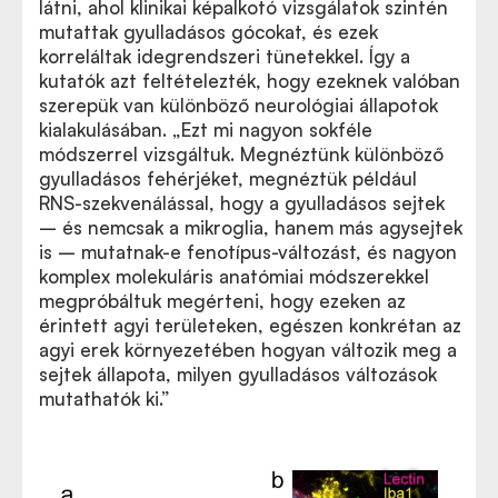
látni, ahol klinikai képalkotó vizsgálatok szintén
mutattak gyulladásos gócokat, és ezek
korreláltak idegrendszeri tünetekkel. Így a
kutatók azt feltételezték, hogy ezeknek valóban
szerepük van különböző neurológiai állapotok
kialakulásában. „Ezt mi nagyon sokféle
módszerrel vizsgáltuk. Megnéztünk különböző
gyulladásos fehérjéket, megnéztük például
RNS-szekvenálással, hogy a gyulladásos sejtek
– és nemcsak a mikroglia, hanem más agysejtek
is – mutatnak-e fenotípus-változást, és nagyon
komplex molekuláris anatómiai módszerekkel
megpróbáltuk megérteni, hogy ezeken az
érintett agyi területeken, egészen konkrétan az
agyi erek környezetében hogyan változik meg a
sejtek állapota, milyen gyulladásos változások
mutathatók ki.”