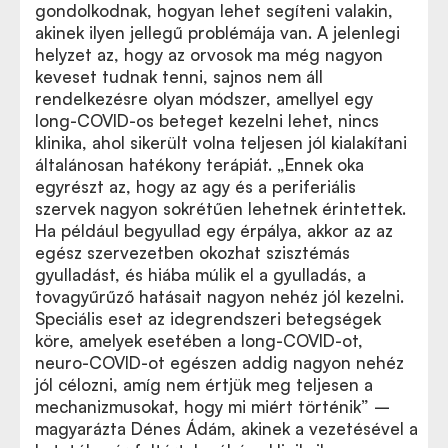
gondolkodnak, hogyan lehet segíteni valakin,
akinek ilyen jellegű problémája van. A jelenlegi
helyzet az, hogy az orvosok ma még nagyon
keveset tudnak tenni, sajnos nem áll
rendelkezésre olyan módszer, amellyel egy
long-COVID-os beteget kezelni lehet, nincs
klinika, ahol sikerült volna teljesen jól kialakítani
általánosan hatékony terápiát. „Ennek oka
egyrészt az, hogy az agy és a periferiális
szervek nagyon sokrétűen lehetnek érintettek.
Ha például begyullad egy érpálya, akkor az az
egész szervezetben okozhat szisztémás
gyulladást, és hiába múlik el a gyulladás, a
tovagyűrűző hatásait nagyon nehéz jól kezelni.
Speciális eset az idegrendszeri betegségek
köre, amelyek esetében a long-COVID-ot,
neuro-COVID-ot egészen addig nagyon nehéz
jól célozni, amíg nem értjük meg teljesen a
mechanizmusokat, hogy mi miért történik” –
magyarázta Dénes Ádám, akinek a vezetésével a