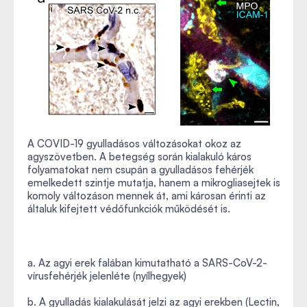
A COVID-19 gyulladásos változásokat okoz az
agyszövetben. A betegség során kialakuló káros
folyamatokat nem csupán a gyulladásos fehérjék
emelkedett szintje mutatja, hanem a mikrogliasejtek is
komoly változáson mennek át, ami károsan érinti az
általuk kifejtett védőfunkciók működését is.
a. Az agyi erek falában kimutatható a SARS-CoV-2-
vírusfehérjék jelenléte (nyílhegyek)
b. A gyulladás kialakulását jelzi az agyi erekben (Lectin,