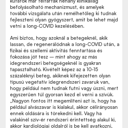
kutatók már feltártak néhány klinikailag
befolyásolható mechanizmust, és amelyek
további vizsgálata után remélhetőleg ki tudnak
fejleszteni olyan gyógyszert, amit be lehet majd
vetni a long-COVID kezelésében.
Ami biztos, hogy azoknál a betegeknél, akik
lassan, de regenerálódnak a long-COVID után, a
fizikai és szellemi aktivitás fenntartása és
fokozása jót tesz – mint ahogy az más
idegrendszeri betegségeknél is gyakran
tapasztalható. Kivételt képez az a 10-15
százaléknyi beteg, akiknek kifejezetten olyan
típusú vegetatív idegrendszeri zavaruk van,
hogy például nem tudnak futni vagy úszni, mert
egyszerűen túl gyorsan kezd el verni a szívük.
„Nagyon fontos itt megemlíteni azt is, hogy ha
például alvászavar is kialakul, akkor célirányosan
ennek oldására is törekedni kell. Vagy ha
valakinél szív-ér rendszeri érintettség alakul ki,
akkor kardiológiai oldalról is be kell avatkozni,