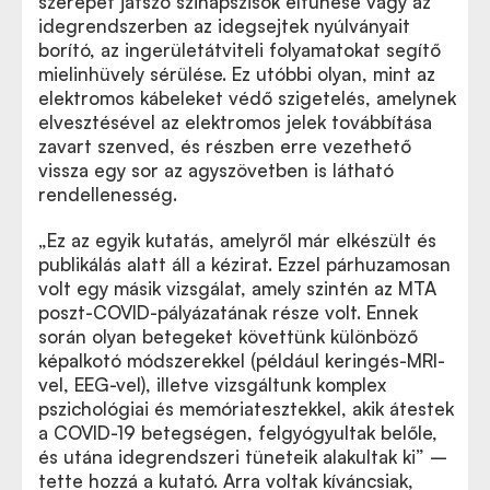
szerepet játszó szinapszisok eltűnése vagy az
idegrendszerben az idegsejtek nyúlványait
borító, az ingerületátviteli folyamatokat segítő
mielinhüvely sérülése. Ez utóbbi olyan, mint az
elektromos kábeleket védő szigetelés, amelynek
elvesztésével az elektromos jelek továbbítása
zavart szenved, és részben erre vezethető
vissza egy sor az agyszövetben is látható
rendellenesség.
„Ez az egyik kutatás, amelyről már elkészült és
publikálás alatt áll a kézirat. Ezzel párhuzamosan
volt egy másik vizsgálat, amely szintén az MTA
poszt-COVID-pályázatának része volt. Ennek
során olyan betegeket követtünk különböző
képalkotó módszerekkel (például keringés-MRI-
vel, EEG-vel), illetve vizsgáltunk komplex
pszichológiai és memóriatesztekkel, akik átestek
a COVID-19 betegségen, felgyógyultak belőle,
és utána idegrendszeri tüneteik alakultak ki” –
tette hozzá a kutató. Arra voltak kíváncsiak,