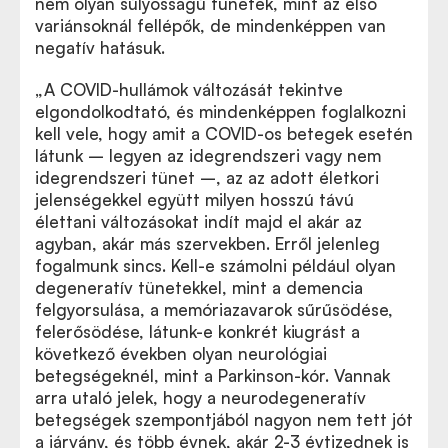
nem olyan súlyosságú tünetek, mint az első
variánsoknál fellépők, de mindenképpen van
negatív hatásuk.
„A COVID-hullámok változását tekintve
elgondolkodtató, és mindenképpen foglalkozni
kell vele, hogy amit a COVID-os betegek esetén
látunk – legyen az idegrendszeri vagy nem
idegrendszeri tünet –, az az adott életkori
jelenségekkel együtt milyen hosszú távú
élettani változásokat indít majd el akár az
agyban, akár más szervekben. Erről jelenleg
fogalmunk sincs. Kell-e számolni például olyan
degeneratív tünetekkel, mint a demencia
felgyorsulása, a memóriazavarok sűrűsödése,
felerősödése, látunk-e konkrét kiugrást a
következő években olyan neurológiai
betegségeknél, mint a Parkinson-kór. Vannak
arra utaló jelek, hogy a neurodegeneratív
betegségek szempontjából nagyon nem tett jót
a járvány, és több évnek, akár 2-3 évtizednek is