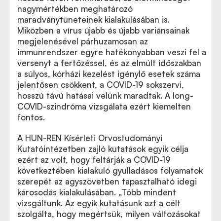
nagymértékben meghatározó
maradványtüneteinek kialakulásában is.
Miközben a vírus újabb és újabb variánsainak
megjelenésével párhuzamosan az
immunrendszer egyre hatékonyabban veszi fel a
versenyt a fertőzéssel, és az elmúlt időszakban
a súlyos, kórházi kezelést igénylő esetek száma
jelentősen csökkent, a COVID-19 sokszervi,
hosszú távú hatásai velünk maradtak. A long-
COVID-szindróma vizsgálata ezért kiemelten
fontos.
A HUN-REN Kísérleti Orvostudományi
Kutatóintézetben zajló kutatások egyik célja
ezért az volt, hogy feltárják a COVID-19
következtében kialakuló gyulladásos folyamatok
szerepét az agyszövetben tapasztalható idegi
károsodás kialakulásában. „Több mindent
vizsgáltunk. Az egyik kutatásunk azt a célt
szolgálta, hogy megértsük, milyen változásokat