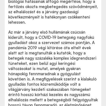
biológiai hatásainak átfogó megértése, hogy a
fertőzés okozta megbetegedés szövődményeit,
az elhalálozást és a járvány gazdasági
következményeit is hatékonyan csökkenteni
lehessen.
Az már a járvány első hullámának csúcsán
kiderült, hogy a COVID-19 betegség nagyfokú
gyulladást okoz a szervezet számos pontján. A
pandémia 2019 végi kitörése óta eltelt évek
alatt azt is megtanulták a kutatók, hogy a
betegek nagy százaléka komplex idegrendszeri
tüneteket, ezen belül agyi keringési
változásokat is mutat, amelyek gyakran
hónapokig fennmaradnak a gyógyulást
követően is. A megfigyelések szerint a kialakuló
gyulladás fontos közreműködője volt a
világjárvány kezdeti szakaszában tömegeket
érintő hosszú kórházi kezelés és nagyszámú
elhalálozás mellett a betegségből felgyógyultak
hosszú távon fennmaradó, az életminőséget