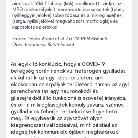
piros) az ICAM-1 fehérje (kék) emelkedett szintje, az
MPO markerrel jelölt, véreredetű immunsejtek (fehér,
nyílheggyel jelölve) toborzódása és a mikrogliasejtek
(sárga, nyíllal jelölve) megváltozott morfológiája és
kapcsolata az erekkel
Forrás: Dénes Ádám et al. / HUN-REN Kísérleti
Orvostudományi Kutatóintézet
Az egyik fő konklúzió, hogy a COVID-19
betegség során rendkívül heterogén gyulladás
alakulhat ki az agy több területén, ami
elsősorban az érpályák területéről támad az agyi
parenchyma (az agy neuronokból és
gliasejtekből álló funkcionális szövete) irányába,
és ott a mikrogliasejtek komoly zavara, számos
gyulladásos fehérje termelődése figyelhető
meg. Ez egybeesik az agyszövet olyan
idegrendszeri változásaival, mint például az
idegsejtek kommunikációjában meghatározó