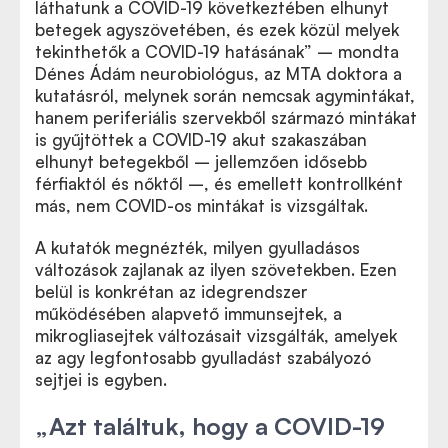
láthatunk a COVID-19 következtében elhunyt
betegek agyszövetében, és ezek közül melyek
tekinthetők a COVID-19 hatásának” – mondta
Dénes Ádám neurobiológus, az MTA doktora a
kutatásról, melynek során nemcsak agymintákat,
hanem periferiális szervekből származó mintákat
is gyűjtöttek a COVID-19 akut szakaszában
elhunyt betegekből – jellemzően idősebb
férfiaktól és nőktől –, és emellett kontrollként
más, nem COVID-os mintákat is vizsgáltak.
A kutatók megnézték, milyen gyulladásos
változások zajlanak az ilyen szövetekben. Ezen
belül is konkrétan az idegrendszer
működésében alapvető immunsejtek, a
mikrogliasejtek változásait vizsgálták, amelyek
az agy legfontosabb gyulladást szabályozó
sejtjei is egyben.
„Azt találtuk, hogy a COVID-19