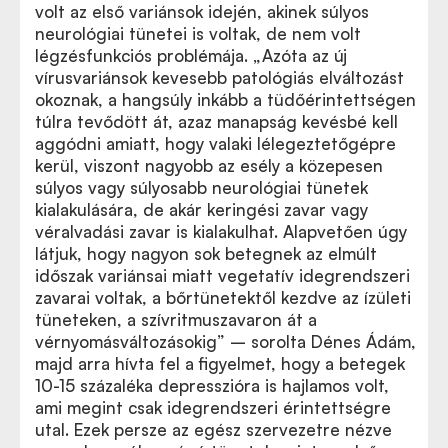
volt az első variánsok idején, akinek súlyos
neurológiai tünetei is voltak, de nem volt
légzésfunkciós problémája. „Azóta az új
vírusvariánsok kevesebb patológiás elváltozást
okoznak, a hangsúly inkább a tüdőérintettségen
túlra tevődött át, azaz manapság kevésbé kell
aggódni amiatt, hogy valaki lélegeztetőgépre
kerül, viszont nagyobb az esély a közepesen
súlyos vagy súlyosabb neurológiai tünetek
kialakulására, de akár keringési zavar vagy
véralvadási zavar is kialakulhat. Alapvetően úgy
látjuk, hogy nagyon sok betegnek az elmúlt
időszak variánsai miatt vegetatív idegrendszeri
zavarai voltak, a bőrtünetektől kezdve az ízületi
tüneteken, a szívritmuszavaron át a
vérnyomásváltozásokig” – sorolta Dénes Ádám,
majd arra hívta fel a figyelmet, hogy a betegek
10-15 százaléka depresszióra is hajlamos volt,
ami megint csak idegrendszeri érintettségre
utal. Ezek persze az egész szervezetre nézve