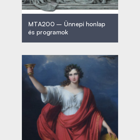
MTA200 – Ünnepi honlap
és programok