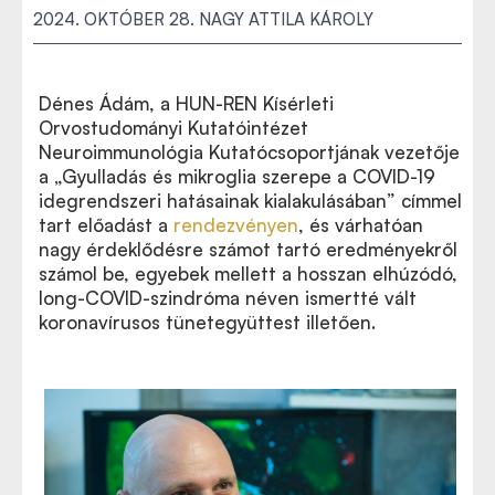
2024. OKTÓBER 28.
NAGY ATTILA KÁROLY
Dénes Ádám, a HUN-REN Kísérleti
Orvostudományi Kutatóintézet
Neuroimmunológia Kutatócsoportjának vezetője
a „Gyulladás és mikroglia szerepe a COVID-19
idegrendszeri hatásainak kialakulásában” címmel
tart előadást a
rendezvényen
, és várhatóan
nagy érdeklődésre számot tartó eredményekről
számol be, egyebek mellett a hosszan elhúzódó,
long-COVID-szindróma néven ismertté vált
koronavírusos tünetegyüttest illetően.