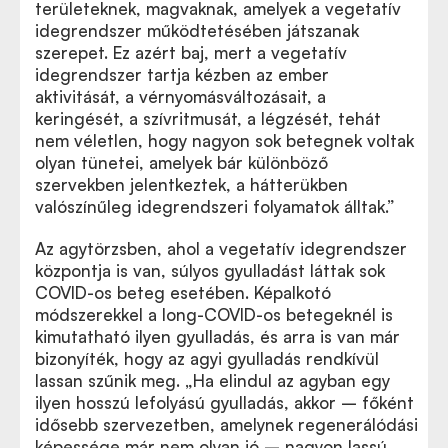
területeknek, magvaknak, amelyek a vegetatív
idegrendszer működtetésében játszanak
szerepet. Ez azért baj, mert a vegetatív
idegrendszer tartja kézben az ember
aktivitását, a vérnyomásváltozásait, a
keringését, a szívritmusát, a légzését, tehát
nem véletlen, hogy nagyon sok betegnek voltak
olyan tünetei, amelyek bár különböző
szervekben jelentkeztek, a hátterükben
valószínűleg idegrendszeri folyamatok álltak.”
Az agytörzsben, ahol a vegetatív idegrendszer
központja is van, súlyos gyulladást láttak sok
COVID-os beteg esetében. Képalkotó
módszerekkel a long-COVID-os betegeknél is
kimutatható ilyen gyulladás, és arra is van már
bizonyíték, hogy az agyi gyulladás rendkívül
lassan szűnik meg. „Ha elindul az agyban egy
ilyen hosszú lefolyású gyulladás, akkor – főként
idősebb szervezetben, amelynek regenerálódási
képessége már nem olyan jó – nagyon lassú,