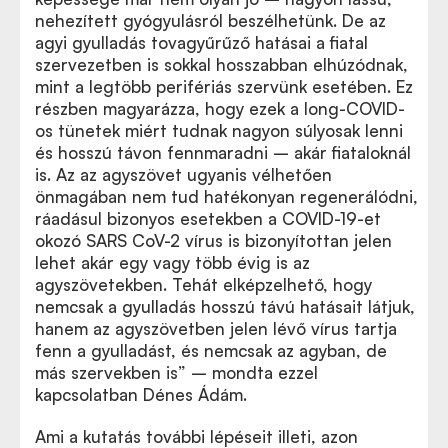
nehezített gyógyulásról beszélhetünk. De az
agyi gyulladás tovagyűrűző hatásai a fiatal
szervezetben is sokkal hosszabban elhúzódnak,
mint a legtöbb perifériás szervünk esetében. Ez
részben magyarázza, hogy ezek a long-COVID-
os tünetek miért tudnak nagyon súlyosak lenni
és hosszú távon fennmaradni – akár fiataloknál
is. Az az agyszövet ugyanis vélhetően
önmagában nem tud hatékonyan regenerálódni,
ráadásul bizonyos esetekben a COVID-19-et
okozó SARS CoV-2 vírus is bizonyítottan jelen
lehet akár egy vagy több évig is az
agyszövetekben. Tehát elképzelhető, hogy
nemcsak a gyulladás hosszú távú hatásait látjuk,
hanem az agyszövetben jelen lévő vírus tartja
fenn a gyulladást, és nemcsak az agyban, de
más szervekben is” – mondta ezzel
kapcsolatban Dénes Ádám.
Ami a kutatás további lépéseit illeti, azon