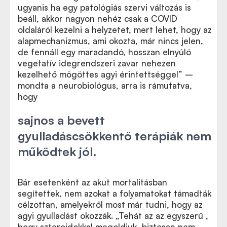
ugyanis ha egy patológiás szervi változás is
beáll, akkor nagyon nehéz csak a COVID
oldaláról kezelni a helyzetet, mert lehet, hogy az
alapmechanizmus, ami okozta, már nincs jelen,
de fennáll egy maradandó, hosszan elnyúló
vegetatív idegrendszeri zavar nehezen
kezelhető mögöttes agyi érintettséggel” –
mondta a neurobiológus, arra is rámutatva,
hogy
sajnos a bevett
gyulladáscsökkentő terápiák nem
működtek jól.
Bár esetenként az akut mortalitásban
segítettek, nem azokat a folyamatokat támadták
célzottan, amelyekről most már tudni, hogy az
agyi gyulladást okozzák. „Tehát az az egyszerű ,
hogy szteroidokkal megoldjuk, biztosan nem