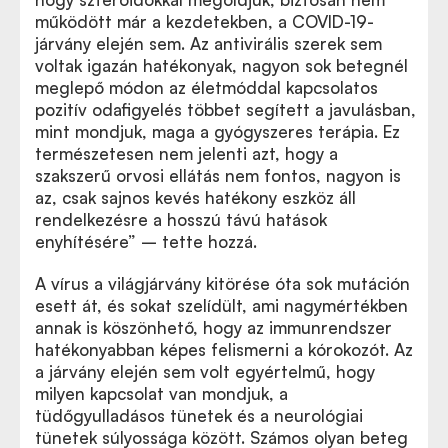
működött már a kezdetekben, a COVID-19-
járvány elején sem. Az antivirális szerek sem
voltak igazán hatékonyak, nagyon sok betegnél
meglepő módon az életmóddal kapcsolatos
pozitív odafigyelés többet segített a javulásban,
mint mondjuk, maga a gyógyszeres terápia. Ez
természetesen nem jelenti azt, hogy a
szakszerű orvosi ellátás nem fontos, nagyon is
az, csak sajnos kevés hatékony eszköz áll
rendelkezésre a hosszú távú hatások
enyhítésére” – tette hozzá.
A vírus a világjárvány kitörése óta sok mutáción
esett át, és sokat szelídült, ami nagymértékben
annak is köszönhető, hogy az immunrendszer
hatékonyabban képes felismerni a kórokozót. Az
a járvány elején sem volt egyértelmű, hogy
milyen kapcsolat van mondjuk, a
tüdőgyulladásos tünetek és a neurológiai
tünetek súlyossága között. Számos olyan beteg