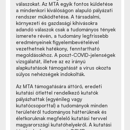
válaszokat. Az MTA egyik fontos küldetése
a mindenkori kiválóságon alapuló pályázati
rendszer működtetése. A társadalmi,
környezeti és gazdasági kihívásokra
adandó válaszok csak a tudományos tények
ismerete révén, a tudomány legfrissebb
eredményeinek figyelembevételével
vezethetnek hatékony, fenntartható
megoldásokhoz. A poszt-COVID-jelenségek
vizsgálatát, illetve az ez irányú
alapkutatások támogatását a vírus okozta
súlyos nehézségek indokolták.
Az MTA támogatására áttörő, eredeti
kutatási ötlettel rendelkező kutatók
pályázhattak (egyénileg vagy
kutatócsoporttal) a tudományok minden
területéről tudományos hátterüknek és
életkoruknak megfelelő kutatási tervvel
magyarországi kutatóhelyekről. A kutatási