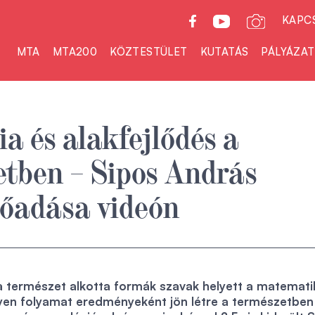
KAPC
MTA
MTA200
KÖZTESTÜLET
KUTATÁS
PÁLYÁZA
a és alakfejlődés a
tben – Sipos András
lőadása videón
a természet alkotta formák szavak helyett a matemati
lyen folyamat eredményeként jön létre a természetben