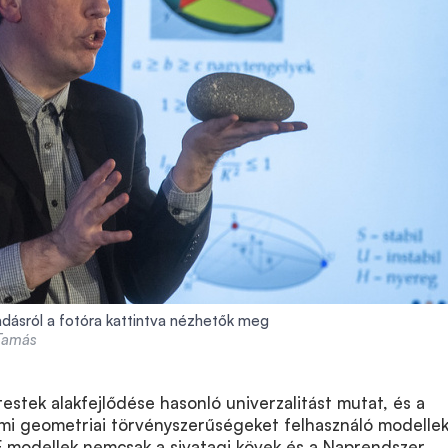
dásról a fotóra kattintva nézhetők meg
 Tamás
testek alakfejlődése hasonló univerzalitást mutat, és a
lemi geometriai törvényszerűségeket felhasználó modellek
E modellek nemcsak a sivatagi kövek és a Naprendszer