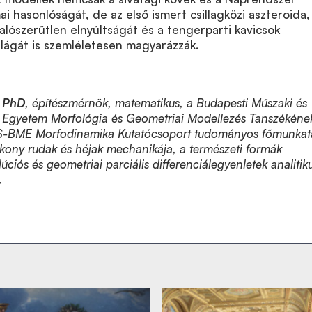
i hasonlóságát, de az első ismert csillagközi aszteroida,
alószerűtlen elnyúltságát és a tengerparti kavicsok
ilágát is szemléletesen magyarázzák.
d PhD
, építészmérnök, matematikus, a Budapesti Műszaki és
Egyetem Morfológia és Geometriai Modellezés Tanszékéne
S-BME Morfodinamika Kutatócsoport tudományos főmunkat
vékony rudak és héjak mechanikája, a természeti formák
úciós és geometriai parciális differenciálegyenletek analitik
.