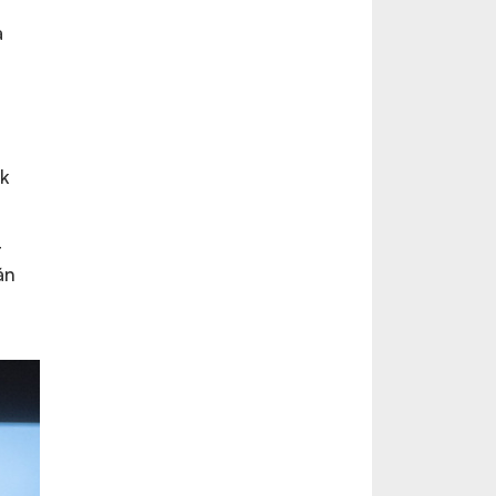
a
k
t
án