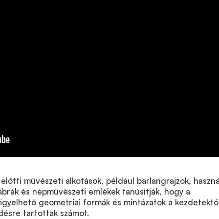
előtti művészeti alkotások, például barlangrajzok, haszná
ábrák és népművészeti emlékek tanúsítják, hogy a
gyelhető geometriai formák és mintázatok a kezdetektő
désre tartottak számot.