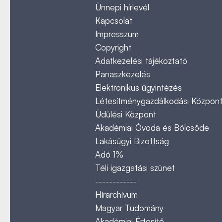
Ünnepi hírlevél
Kapcsolat
Impresszum
Copyright
Adatkezelési tájékoztató
Panaszkezelés
Elektronikus ügyintézés
Létesítménygazdálkodási Közpon
Üdülési Központ
Akadémiai Óvoda és Bölcsőde
Lakásügyi Bizottság
Adó 1%
Téli igazgatási szünet
------------
Hírarchívum
Magyar Tudomány
Akadémiai Értesítő