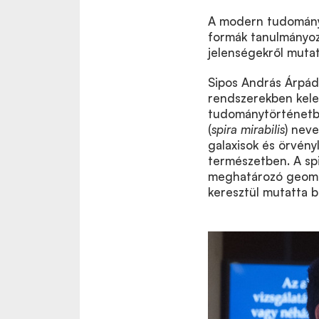
A modern tudomány 
formák tanulmányoz
jelenségekről mutat
Sipos András Árpád
rendszerekben kele
tudománytörténetben
(
spira mirabilis
) neve
galaxisok és örvény
természetben. A sp
meghatározó geomet
keresztül mutatta b