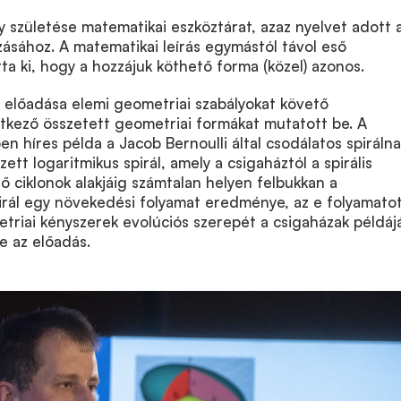
születése matematikai eszköztárat, azaz nyelvet adott 
ásához. A matematikai leírás egymástól távol eső
ta ki, hogy a hozzájuk köthető forma (közel) azonos.
 előadása elemi geometriai szabályokat követő
tkező összetett geometriai formákat mutatott be. A
 híres példa a Jacob Bernoulli által csodálatos spirálna
zett logaritmikus spirál, amely a csigaháztól a spirális
lő ciklonok alakjáig számtalan helyen felbukkan a
irál egy növekedési folyamat eredménye, az e folyamato
riai kényszerek evolúciós szerepét a csigaházak példáj
e az előadás.