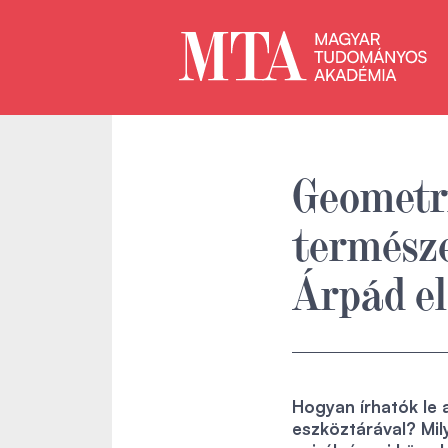
Geometri
természe
Árpád e
Hogyan írhatók le 
eszköztárával? Mi