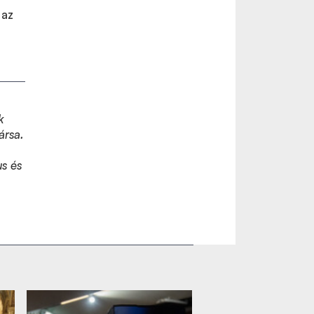
 az
k
ársa.
us és