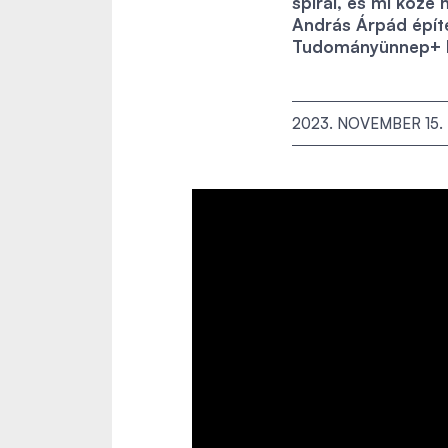
spirál, és mi köze 
András Árpád épít
Tudományünnep+ k
2023. NOVEMBER 15.