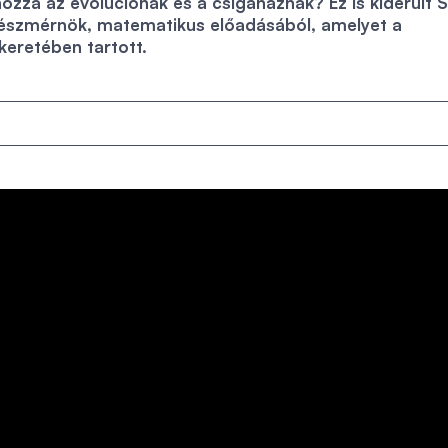
hozzá az evolúciónak és a csigaháznak? Ez is kiderült 
észmérnök, matematikus előadásából, amelyet a
eretében tartott.