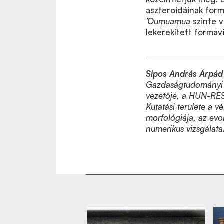
aszteroidáinak forma
’Oumuamua
szinte v
lekerekített formav
Sipos András Árpá
Gazdaságtudományi 
vezetője, a HUN-RE
Kutatási területe a 
morfológiája, az evol
numerikus vizsgálata