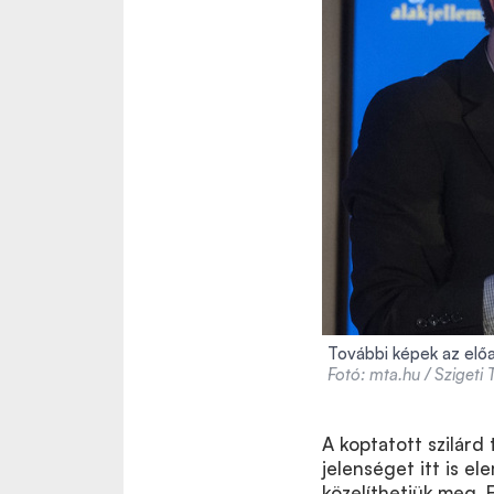
További képek az előa
Fotó: mta.hu / Szigeti
A koptatott szilárd 
jelenséget itt is e
közelíthetjük meg. 