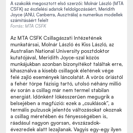
A szakcikk megosztott első szerzői: Molnár László (MTA
CSFK) az észlelési adatok feldolgozásáért, Meridith
Joyce (ANU, Canberra, Ausztrália) a numerikus modellek
számításáért felelt
Forrás: MTA CSFK
Az MTA CSFK Csillagászati Intézetének
munkatársai, Molnár László és Kiss László, az
Australian National University posztdoktor
kutatójával, Meridith Joyce-szal közös
munkájukban azonban bizonyítékot találtak erre,
kihasználva a kisebb csillagok életének vége
felé zajló események láncolatát. A vörös óriástól
a fehér törpe fázisig tartó, utolsó néhány millió
év során a csillag már nem termel stabilan
energiát. Időnként lökésszerűen megugrik a
belsejében a magfúzió: ezek a „csuklások”, a
termális pulzusok jelentős változásokat okoznak
a csillag méretében és fényességében is,
ráadásul nagyon gyorsan, évszázadok-
évezredek alatt lezajlanak. Vagyis egy-egy ilyen