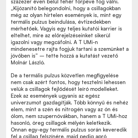
százezer éven belül fehér törpévé fog válni.
„Kijózanító belegondolni, hogy a csillagokban
még az olyan hirtelen események is, mint egy
termális pulzus beindulása, évtizedekben
mérhetőek. Vagyis egy teljes kutatói karrier is
eltelhet, mire az előrejelzéseinket sikerül
igazolni vagy megcáfolni. A T UMi-n
mindenesetre rajta fogjuk tartani a szemünket a
jövőben is” – tette hozzá a kutatást vezető
Molnár László.
De a termális pulzus közvetlen megfigyelése
nem csak azért fontos, hogy tesztelni lehessen
velük a csillagok fejlődését leíró modelleket.
Ezek az események ugyanis az egész
univerzumot gazdagítják. Több könnyű és nehéz
elem, mint a szén és nitrogén vagy az ón és
ólom, nem szupernóvákban, hanem a T UMi-hoz
hasonló, öreg csillagok mélyén keletkezik.
Onnan egy-egy termális pulzus során keveredik
fel a csillag felszínére, majd pedig apró