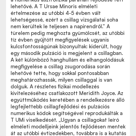
lehetővé. A T Ursae Minoris elméleti
értelmezése az utóbbi 4-5 évben vált
lehetségessé, ezért a csillag vizsgálatai soha
nem kerültek le teljesen a napirendről.” A
türelem pedig meghozta gyümölcsét, az utóbbi
tíz évben gyűjtött megfigyelések ugyanis
kulcsfontosságúnak bizonyultak: kiderült, hogy
egy második pulzáció is megjelent a csillagban.
A két különböző hanghullám és elhangolódásuk
megfigyelése a csillag zsugorodása során
lehetővé tette, hogy sokkal pontosabban
meghatározhassák, milyen csillaggal is van
dolguk. A részletes fizikai modellezés
kivitelezéséhez csatlakozott Meridith Joyce. Az
együttműködés keretében a rendelkezésre álló
legfejlettebb csillagfejlődési és pulzációs
numerikus kódok segítségével reprodukálták a
T UMi viselkedését. „Ugyan a csillagokat leíró
elméleti modelljeink jelentős fejlődésen mentek
át az utóbbi évtizedekben, továbbra is a kutatás