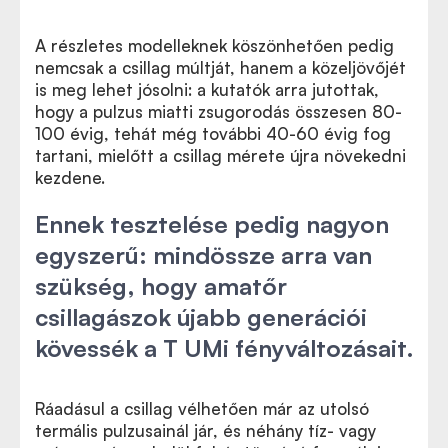
A részletes modelleknek köszönhetően pedig
nemcsak a csillag múltját, hanem a közeljövőjét
is meg lehet jósolni: a kutatók arra jutottak,
hogy a pulzus miatti zsugorodás összesen 80-
100 évig, tehát még további 40-60 évig fog
tartani, mielőtt a csillag mérete újra növekedni
kezdene.
Ennek tesztelése pedig nagyon
egyszerű: mindössze arra van
szükség, hogy amatőr
csillagászok újabb generációi
kövessék a T UMi fényváltozásait.
Ráadásul a csillag vélhetően már az utolsó
termális pulzusainál jár, és néhány tíz- vagy