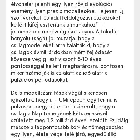
élvonalát jelenti egy ilyen rövid evolúciós
esemény ilyen precíz modellezése. Teljesen új
szoftvereket és adatfeldolgozási eszközöket
kellett kifejlesztenünk a munkához” –
jellemezte a nehézségeket Joyce. A feladat
bonyolultságát jól mutatja, hogy a
csillagmodelleket arra találták ki, hogy a
csillagok évmilliárdokban mért fejlődését
kövesse végig, azt viszont 5-10 éves
pontossággal kellett meghatározni, pontosan
mikor számolják ki ez alatt az idő alatt a
pulzációs periódusokat.
De a modellszámítások végül sikeresen
igazolták, hogy a T UMi éppen egy termális
pulzuson megy át, és az is kiderült, hogy a
csillag a Nap tömegének kétszeresével
született meg 1,2 milliárd évvel ezelőtt. Ez idáig
messze a legpontosabb kor- és tömegbecslés
egy ilyen, élete vége felé járó, egyedülálló