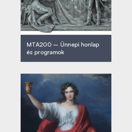
MTA200 – Ünnepi honlap
és programok