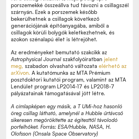
porszemekké összeállva tud távozni a csillagszél
szárnyán. Ezek a porszemek később
bekerülhetnek a csillagok következő
generációjának építőanyagába, amiből a
csillagok körüli bolygók keletkezhetnek, és
azokon szénalapú élet is létrejöhet.
Az eredményeket bemutató szakcikk az
Astrophysical Journal
szakfolyóiratban
jelent
meg,
szabadon olvasható változata
elérhető az
arXiv
on.
A kutatómunka az MTA Prémium
posztdoktori kutatói program, valamint az MTA
Lendület program LP2014-17 és LP2018-7
pályázatainak támogatásával jött létre.
A címlapképen egy másik, a T UMi-hoz hasonló
öreg csillag látható, amelynél a Hubble űrtávcső
sikeresen megörö
k
ítette az égitesttől távolodó
porfelhőket. Forrás: ESA/Hubble, NASA, H.
Olofsson (Onsala Space Observatory)