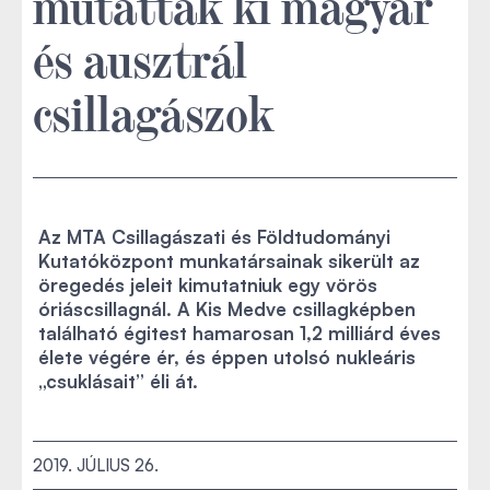
mutattak ki magyar
és ausztrál
csillagászok
Az MTA Csillagászati és Földtudományi
Kutatóközpont munkatársainak sikerült az
öregedés jeleit kimutatniuk egy vörös
óriáscsillagnál. A Kis Medve csillagképben
található égitest hamarosan 1,2 milliárd éves
élete végére ér, és éppen utolsó nukleáris
„csuklásait” éli át.
2019. JÚLIUS 26.