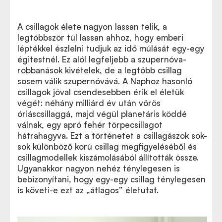
A csillagok élete nagyon lassan telik, a
legtöbbször túl lassan ahhoz, hogy emberi
léptékkel észlelni tudjuk az idő múlását egy-egy
égitestnél. Ez alól legfeljebb a szupernóva-
robbanások kivételek, de a legtöbb csillag
sosem válik szupernóvává. A Naphoz hasonló
csillagok jóval csendesebben érik el életük
végét: néhány milliárd év után vörös
óriáscsillaggá, majd végül planetáris köddé
válnak, egy apró fehér törpecsillagot
hátrahagyva. Ezt a történetet a csillagászok sok-
sok különböző korú csillag megfigyeléséből és
csillagmodellek kiszámolásából állították össze.
Ugyanakkor nagyon nehéz ténylegesen is
bebizonyítani, hogy egy-egy csillag ténylegesen
is követi-e ezt az „átlagos” életutat.