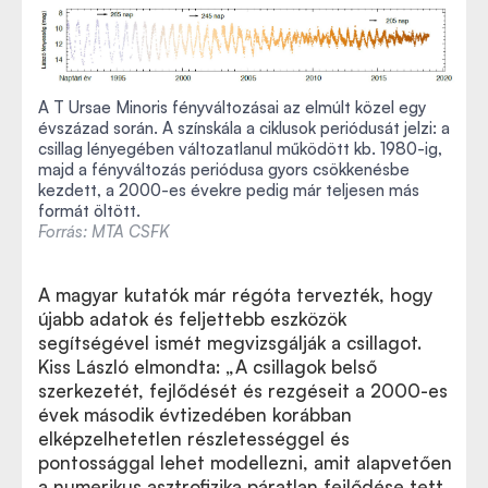
A T Ursae Minoris fényváltozásai az elmúlt közel egy
évszázad során. A színskála a ciklusok periódusát jelzi: a
csillag lényegében változatlanul működött kb. 1980-ig,
majd a fényváltozás periódusa gyors csökkenésbe
kezdett, a 2000-es évekre pedig már teljesen más
formát öltött.
Forrás: MTA CSFK
A magyar kutatók már régóta tervezték, hogy
újabb adatok és feljettebb eszközök
segítségével ismét megvizsgálják a csillagot.
Kiss László elmondta: „A csillagok belső
szerkezetét, fejlődését és rezgéseit a 2000-es
évek második évtizedében korábban
elképzelhetetlen részletességgel és
pontossággal lehet modellezni, amit alapvetően
a numerikus asztrofizika páratlan fejlődése tett