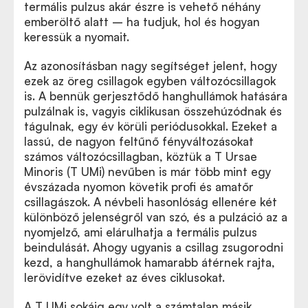
termális pulzus akár észre is vehető néhány
emberöltő alatt – ha tudjuk, hol és hogyan
keressük a nyomait.
Az azonosításban nagy segítséget jelent, hogy
ezek az öreg csillagok egyben változócsillagok
is. A bennük gerjesztődő hanghullámok hatására
pulzálnak is, vagyis ciklikusan összehúzódnak és
tágulnak, egy év körüli periódusokkal. Ezeket a
lassú, de nagyon feltűnő fényváltozásokat
számos változócsillagban, köztük a T Ursae
Minoris (T UMi) nevűben is már több mint egy
évszázada nyomon követik profi és amatőr
csillagászok. A névbeli hasonlóság ellenére két
különböző jelenségről van szó, és a pulzáció az a
nyomjelző, ami elárulhatja a termális pulzus
beindulását. Ahogy ugyanis a csillag zsugorodni
kezd, a hanghullámok hamarabb átérnek rajta,
lerövidítve ezeket az éves ciklusokat.
A T UMi sokáig egy volt a számtalan másik