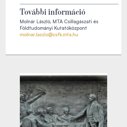
További információ
Molnár László, MTA Csillagászati és
Földtudományi Kutatóközpont
molnar.laszlo@csfk.mta.hu