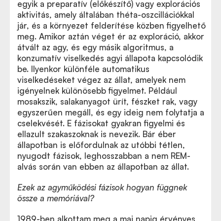
egyik a preparatív (előkészítő) vagy explorációs
aktivitás, amely általában théta-oszcillációkkal
jár, és a környezet felderítése közben figyelhető
meg. Amikor aztán véget ér az exploráció, akkor
átvált az agy, és egy másik algoritmus, a
konzumatív viselkedés agyi állapota kapcsolódik
be. Ilyenkor különféle automatikus
viselkedéseket végez az állat, amelyek nem
igényelnek különösebb figyelmet. Például
mosakszik, salakanyagot ürít, fészket rak, vagy
egyszerűen megáll, és egy ideig nem folytatja a
cselekvését. E fázisokat gyakran figyelmi és
ellazult szakaszoknak is nevezik. Bár éber
állapotban is előfordulnak az utóbbi tétlen,
nyugodt fázisok, leghosszabban a nem REM-
alvás során van ebben az állapotban az állat.
Ezek az agyműködési fázisok hogyan függnek
össze a memóriával?
1989-ben alkottam meg a mai napig érvényes