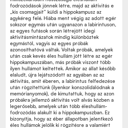
fodrozódások jönnek létre, majd az aktivitás e
„kis csomagjait” küldi a hippokampusz az
agykéreg felé. Hiába ment végig az adott egér
sokszor egymás után ugyanazon a labirintuson,
az egyes futások során létrejött idegi
aktivitásmintázatok mindig különböztek
egymástól, vagyis az egyes próbák
azonosíthatóvá váltak. Voltak próbák, amelyek
után csak kevés éles hullám jött létre az egér
hippokampuszában, más próbák viszont több
ilyen hullámot keltettek. Amikor az állat később
elaludt, újra lejátszódott az agyában az az
aktivitás, amit éberen, a labirintus felfedezése
után rögzítettünk (ilyenkor konszolidálódnak a
memórianyomok), de kimutattuk, hogy az azon
próbákra jellemző aktivitás volt alvás közben a
legerősebb, amelyek után több éleshullám-
fodrozódás alakult ki a hippokampuszban. Ez
bizonyítja, hogy az éber állapotban jelentkező
éles hullámok jelölik ki rögzítésre a valamiért