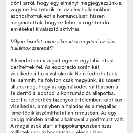
dönt arról, hogy egy élményt megjegyezzünk-e,
vagy ne. Ha tetszik, mi az éles hullámokban
azonosítottuk ezt a homunculust: hiszen
megmutattuk, hogy ez lehet a rögzítendő
emlékeket kiválasztó aktivitás.
Milyen kísérlet révén sikerült bizonyítani az éles
hullámok szerepét?
A kísérletben vizsgált egerek egy labirintust
derítettek fel. Az exploráció során két
viselkedési fázis váltakozik. Nem fedezhetünk
fel semmit, ha folyton csak megyünk, és sosem
állunk meg, hogy az agyműködés válthasson a
felderítő állapotból a konzumációs állapotba.
Ezért a felderítés bizonyos értelemben kaotikus
viselkedés, amelyben a haladás és a megállás
ismétlődik kiszámíthatatlan ritmusban. Az agy
pedig minden átállás alkalmával algoritmust vált.
A megállások alatt a hippokampuszban száz
milliszekundum hosszúságú éleshullám-