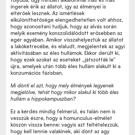
ingerek érik az állatot, így az élményei is
eltérőek lesznek. Az ismétlések
elkülöníthetősége elengedhetetlen volt ahhoz,
hogy azonosítani tudjuk, hogy az alvás során
melyik esemény konszolidálódott erősebben az
egér agyában. Amikor visszahelyeztük az állatot
a lakóketrecébe, és elaludt, megjelentek az agyi
aktivitásában az éles hullámok. Ekkor derült ki,
hogy ezek azokat az eseteket „játszották le”
újra, amelyek után több éles hullám alakult ki a
konzumációs fázisban.
Mi dönti el azt, hogy mely élmények legyenek
megjelölve, tehát hogy mikor alakul ki több éles
hullám a hippokampuszban?
Ez a kérdés mindig felmerül, és talán nem is
vesszük észre, hogy a homunculus-elmélet
köszön vissza benne: vagyis azt feltételezzük,
hogy kell lennie valakinek, aki dönt az agy