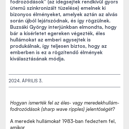
fodrozódások” (az idegsejtek rendkívül gyors
ütemű szinkronizált tüzelése) emelnek ki
bizonyos élményeket, amelyek aztán az alvás
során újból lejátszódnak, és így rögzülnek.
Buzsáki György interjúnkban elmondta, hogy
bár a kísérletet egereken végezték, éles
hullámokat az emberi agysejtek is
produkálnak, így teljesen biztos, hogy az
emberben is ez a rögzítendő élmények
kiválasztásának módja.
2024. ÁPRILIS 3.
Hogyan ismerték fel az éles- vagy meredekhullám-
fodrozódások (sharp wave ripples) jelentőségét?
A meredek hullámokat 1983-ban fedeztem fel,
amikor