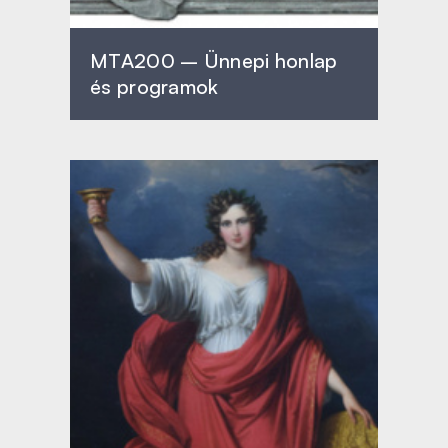
MTA200 – Ünnepi honlap
és programok