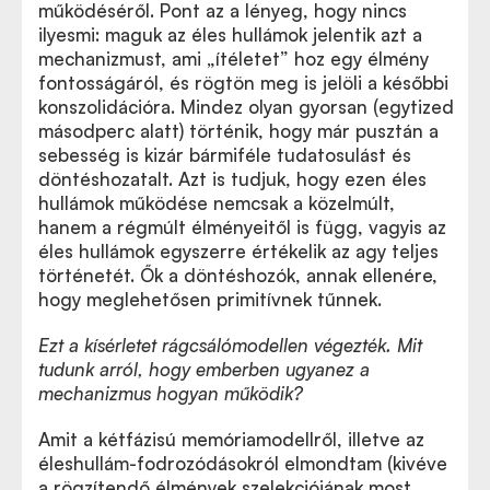
működéséről. Pont az a lényeg, hogy nincs
ilyesmi: maguk az éles hullámok jelentik azt a
mechanizmust, ami „ítéletet” hoz egy élmény
fontosságáról, és rögtön meg is jelöli a későbbi
konszolidációra. Mindez olyan gyorsan (egytized
másodperc alatt) történik, hogy már pusztán a
sebesség is kizár bármiféle tudatosulást és
döntéshozatalt. Azt is tudjuk, hogy ezen éles
hullámok működése nemcsak a közelmúlt,
hanem a régmúlt élményeitől is függ, vagyis az
éles hullámok egyszerre értékelik az agy teljes
történetét. Ők a döntéshozók, annak ellenére,
hogy meglehetősen primitívnek tűnnek.
Ezt a kísérletet rágcsálómodellen végezték. Mit
tudunk arról, hogy emberben ugyanez a
mechanizmus hogyan működik?
Amit a kétfázisú memóriamodellről, illetve az
éleshullám-fodrozódásokról elmondtam (kivéve
a rögzítendő élmények szelekciójának most