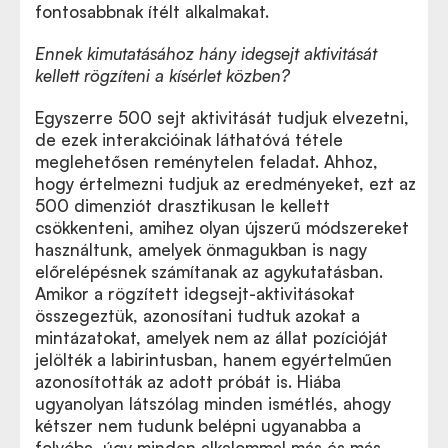
fontosabbnak ítélt alkalmakat.
Ennek kimutatásához hány idegsejt aktivitását
kellett rögzíteni a kísérlet közben?
Egyszerre 500 sejt aktivitását tudjuk elvezetni,
de ezek interakcióinak láthatóvá tétele
meglehetősen reménytelen feladat. Ahhoz,
hogy értelmezni tudjuk az eredményeket, ezt az
500 dimenziót drasztikusan le kellett
csökkenteni, amihez olyan újszerű módszereket
használtunk, amelyek önmagukban is nagy
előrelépésnek számítanak az agykutatásban.
Amikor a rögzített idegsejt-aktivitásokat
összegeztük, azonosítani tudtuk azokat a
mintázatokat, amelyek nem az állat pozícióját
jelölték a labirintusban, hanem egyértelműen
azonosították az adott próbát is. Hiába
ugyanolyan látszólag minden ismétlés, ahogy
kétszer nem tudunk belépni ugyanabba a
folyóba, úgy minden alkalommal más és más