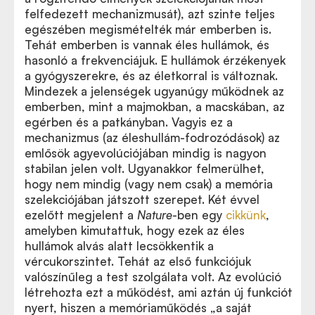
felfedezett mechanizmusát), azt szinte teljes
egészében megismételték már emberben is.
Tehát emberben is vannak éles hullámok, és
hasonló a frekvenciájuk. E hullámok érzékenyek
a gyógyszerekre, és az életkorral is változnak.
Mindezek a jelenségek ugyanúgy működnek az
emberben, mint a majmokban, a macskában, az
egérben és a patkányban. Vagyis ez a
mechanizmus (az éleshullám-fodrozódások) az
emlősök agyevolúciójában mindig is nagyon
stabilan jelen volt. Ugyanakkor felmerülhet,
hogy nem mindig (vagy nem csak) a memória
szelekciójában játszott szerepet. Két évvel
ezelőtt megjelent a
Nature
-ben egy
cikkünk
,
amelyben kimutattuk, hogy ezek az éles
hullámok alvás alatt lecsökkentik a
vércukorszintet. Tehát az első funkciójuk
valószínűleg a test szolgálata volt. Az evolúció
létrehozta ezt a működést, ami aztán új funkciót
nyert, hiszen a memóriaműködés „a saját