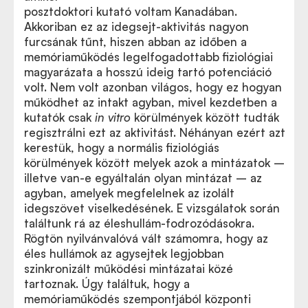
posztdoktori
kutató voltam Kanadában.
A
Science
-ben megjelent cikk itt olvasható.
Akkoriban ez az idegsejt-aktivitás nagyon
furcsának tűnt, hiszen abban az időben a
memóriaműködés legelfogadottabb fiziológiai
magyarázata a hosszú ideig tartó potenciáció
volt. Nem volt azonban világos, hogy ez hogyan
működhet az intakt agyban, mivel kezdetben a
kutatók csak
in vitro
körülmények között tudták
regisztrálni ezt az aktivitást. Néhányan ezért azt
kerestük, hogy a normális fiziológiás
körülmények között melyek azok a mintázatok –
illetve van-e egyáltalán olyan mintázat – az
agyban, amelyek megfelelnek az izolált
idegszövet viselkedésének. E vizsgálatok során
találtunk rá az éleshullám-fodrozódásokra.
Rögtön nyilvánvalóvá vált számomra, hogy az
éles hullámok az agysejtek legjobban
szinkronizált működési mintázatai közé
tartoznak. Úgy találtuk, hogy a
memóriaműködés szempontjából központi