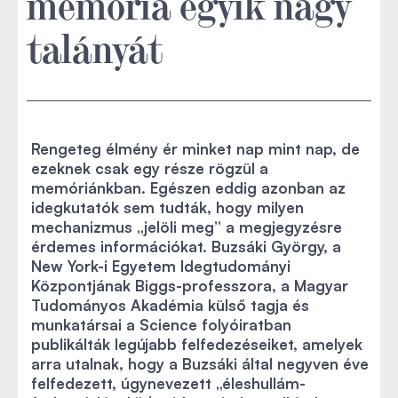
memória egyik nagy
talányát
Rengeteg élmény ér minket nap mint nap, de
ezeknek csak egy része rögzül a
memóriánkban. Egészen eddig azonban az
idegkutatók sem tudták, hogy milyen
mechanizmus „jelöli meg” a megjegyzésre
érdemes információkat. Buzsáki György, a
New York-i Egyetem Idegtudományi
Központjának Biggs-professzora, a Magyar
Tudományos Akadémia külső tagja és
munkatársai a Science folyóiratban
publikálták legújabb felfedezéseiket, amelyek
arra utalnak, hogy a Buzsáki által negyven éve
felfedezett, úgynevezett „éleshullám-