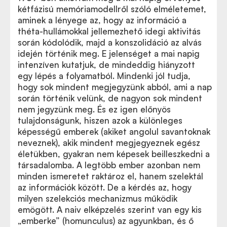
kétfázisú memóriamodellről szóló elméletemet,
aminek a lényege az, hogy az információ a
théta-hullámokkal jellemezhető idegi aktivitás
során kódolódik, majd a konszolidáció az alvás
idején történik meg. E jelenséget a mai napig
intenzíven kutatjuk, de mindeddig hiányzott
egy lépés a folyamatból. Mindenki jól tudja,
hogy sok mindent megjegyzünk abból, ami a nap
során történik velünk, de nagyon sok mindent
nem jegyzünk meg. És ez igen előnyös
tulajdonságunk, hiszen azok a különleges
képességű emberek (akiket angolul savantoknak
neveznek), akik mindent megjegyeznek egész
életükben, gyakran nem képesek beilleszkedni a
társadalomba. A legtöbb ember azonban nem
minden ismeretet raktároz el, hanem szelektál
az információk között. De a kérdés az, hogy
milyen szelekciós mechanizmus működik
emögött. A naiv elképzelés szerint van egy kis
„emberke” (homunculus) az agyunkban, és ő