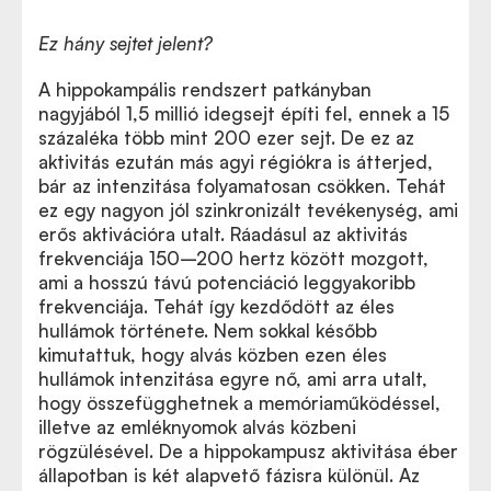
Ez hány sejtet jelent?
A hippokampális rendszert patkányban
nagyjából 1,5 millió idegsejt építi fel, ennek a 15
százaléka több mint 200 ezer sejt. De ez az
aktivitás ezután más agyi régiókra is átterjed,
bár az intenzitása folyamatosan csökken. Tehát
ez egy nagyon jól szinkronizált tevékenység, ami
erős aktivációra utalt. Ráadásul az aktivitás
frekvenciája 150–200 hertz között mozgott,
ami a hosszú távú potenciáció leggyakoribb
frekvenciája. Tehát így kezdődött az éles
hullámok története. Nem sokkal később
kimutattuk, hogy alvás közben ezen éles
hullámok intenzitása egyre nő, ami arra utalt,
hogy összefügghetnek a memóriaműködéssel,
illetve az emléknyomok alvás közbeni
rögzülésével. De a hippokampusz aktivitása éber
állapotban is két alapvető fázisra különül. Az