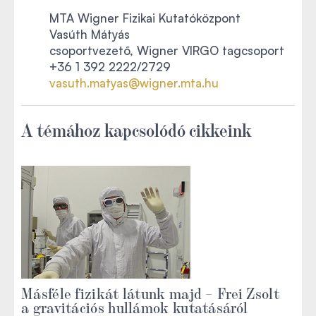
MTA Wigner Fizikai Kutatóközpont
Vasúth Mátyás
csoportvezető, Wigner VIRGO tagcsoport
+36 1 392 2222/2729
vasuth.matyas@wigner.mta.hu
A témához kapcsolódó cikkeink
Másféle fizikát látunk majd – Frei Zsolt
a gravitációs hullámok kutatásáról