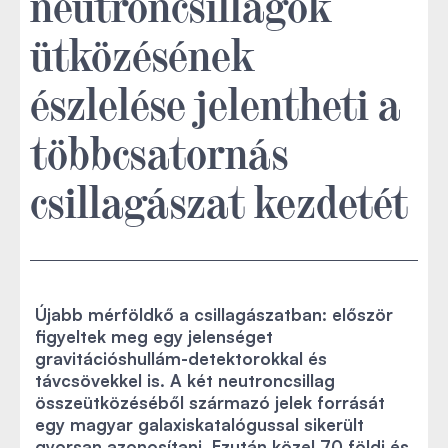
neutroncsillagok
ütközésének
észlelése jelentheti a
többcsatornás
csillagászat kezdetét
Újabb mérföldkő a csillagászatban: először
figyeltek meg egy jelenséget
gravitációshullám-detektorokkal és
távcsövekkel is. A két neutroncsillag
összeütközéséből származó jelek forrását
egy magyar galaxiskatalógussal sikerült
gyorsan azonosítani. Ezután közel 70 földi és