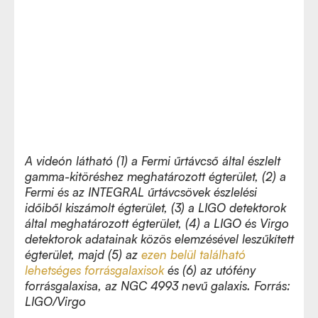
A videón látható (1) a Fermi űrtávcső által észlelt
gamma-kitöréshez meghatározott égterület, (2) a
Fermi és az
INTEGRAL űrtávcsövek észlelési
időiből kiszámolt égterület, (3) a LIGO
detektorok
által meghatározott égterület, (4) a LIGO és Virgo
detektorok
adatainak
k
özös elemzésével leszű
k
ített
égterület, majd (5) az
ezen belül
található
lehetséges forrásgalaxisok
és
(6) az utófény
forrásgalaxisa, az NGC 4993 nevű galaxis.
F
orrás:
LIGO/Virgo