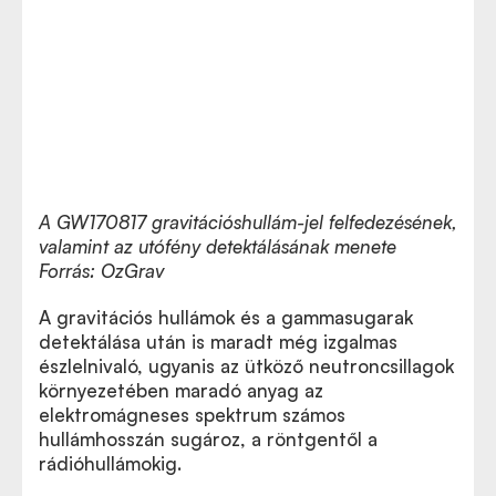
A GW170817 gravitációshullám-jel felfedezésének,
valamint az utófény detektálásának menete
Forrás: OzGrav
A gravitációs hullámok és a gammasugarak
detektálása után is maradt még izgalmas
észlelnivaló, ugyanis az ütköző neutroncsillagok
környezetében maradó anyag az
elektromágneses spektrum számos
hullámhosszán sugároz, a röntgentől a
rádióhullámokig.