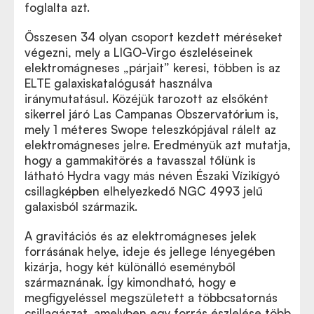
foglalta azt.
Összesen 34 olyan csoport kezdett méréseket
végezni, mely a LIGO-Virgo észleléseinek
elektromágneses „párjait” keresi, többen is az
ELTE galaxiskatalógusát használva
iránymutatásul. Közéjük tarozott az elsőként
sikerrel járó Las Campanas Obszervatórium is,
mely 1 méteres Swope teleszkópjával rálelt az
elektromágneses jelre. Eredményük azt mutatja,
hogy a gammakitörés a tavasszal tőlünk is
látható Hydra vagy más néven Északi Vízikígyó
csillagképben elhelyezkedő NGC 4993 jelű
galaxisból származik.
A gravitációs és az elektromágneses jelek
forrásának helye, ideje és jellege lényegében
kizárja, hogy két különálló eseményből
származnának. Így kimondható, hogy e
megfigyeléssel megszületett a többcsatornás
csillagászat, amelyben egy forrás észlelése több