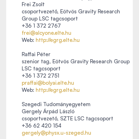
Frei Zsolt
csoportvezető, Eötvös Gravity Research
Group LSC tagcsoport
+36 1 372 2767
frei@alcyone.elte.hu
Web:
http://egrg.elte.hu
Raffai Péter
szenior tag, Eötvös Gravity Research Group
LSC tagcsoport
+36 1 372 2751
praffai@bolyai.elte.hu
Web:
http://egrg.elte.hu
Szegedi Tudományegyetem
Gergely Árpád László
csoportvezető, SZTE LSC tagcsoport
+36 62 420 154
gergely@physx.u-szeged.hu