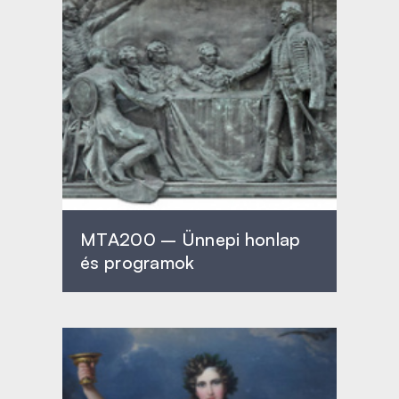
MTA200 – Ünnepi honlap
és programok