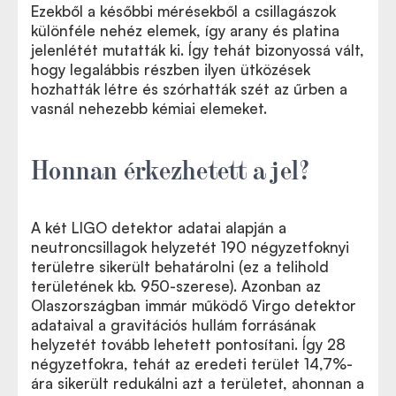
Ezekből a későbbi mérésekből a csillagászok
különféle nehéz elemek, így arany és platina
jelenlétét mutatták ki. Így tehát bizonyossá vált,
hogy legalábbis részben ilyen ütközések
hozhatták létre és szórhatták szét az űrben a
vasnál nehezebb kémiai elemeket.
Honnan érkezhetett a jel?
A két LIGO detektor adatai alapján a
neutroncsillagok helyzetét 190 négyzetfoknyi
területre sikerült behatárolni (ez a telihold
területének kb. 950-szerese). Azonban az
Olaszországban immár működő Virgo detektor
adataival a gravitációs hullám forrásának
helyzetét tovább lehetett pontosítani. Így 28
négyzetfokra, tehát az eredeti terület 14,7%-
ára sikerült redukálni azt a területet, ahonnan a