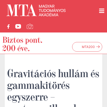
→
MTA200
Gravitációs hullám és
gammakitörés
egyszerre –