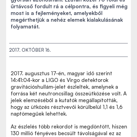
űrtávcső fordult rá a célpontra, és figyeli még
most is a fejleményeket, amelyekből
megérthetjük a nehéz elemek kialakulásának
folyamatát.
2017. OKTÓBER 16.
2017. augusztus 17-én, magyar idő szerint
14:41:04-kor a LIGO és Virgo detektorok
gravitációshullám-jelet észleltek, amelynek a
forrása két neutroncsillag összeütközése volt. A
jelek elemzéséből a kutatók megállapították,
hogy az ütközés résztvevői körülbelül 1,1 és 1,6
naptömegűek lehettek.
Az észlelés több rekordot is megdöntött, hiszen
130 millió fényéves becsült távolságával ez az