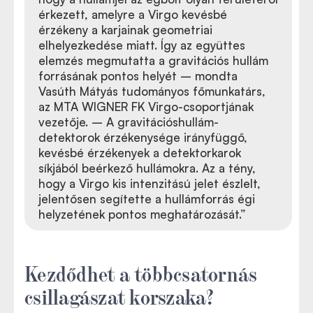
érkezett, amelyre a Virgo kevésbé
érzékeny a karjainak geometriai
elhelyezkedése miatt. Így az együttes
elemzés megmutatta a gravitációs hullám
forrásának pontos helyét
–
mondta
Vasúth Mátyás tudományos főmunkatárs,
az MTA WIGNER FK Virgo-csoportjának
vezetője. – A gravitációshullám-
detektorok érzékenysége irányfüggő,
kevésbé érzékenyek a detektorkarok
síkjából beérkező hullámokra. Az a tény,
hogy a Virgo kis intenzitású jelet észlelt,
jelentősen segítette a hullámforrás égi
helyzetének pontos meghatározását.”
Kezdődhet a többcsatornás
csillagászat korszaka?