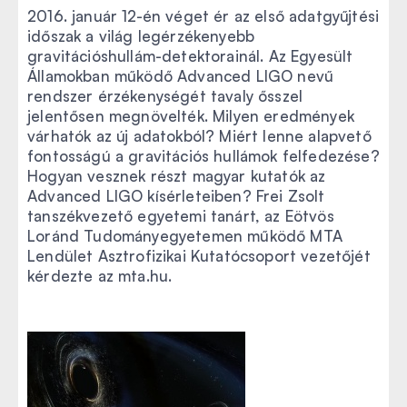
2016. január 12-én véget ér az első adatgyűjtési
időszak a világ legérzékenyebb
gravitációshullám-detektorainál. Az Egyesült
Államokban működő Advanced LIGO nevű
rendszer érzékenységét tavaly ősszel
jelentősen megnövelték. Milyen eredmények
várhatók az új adatokból? Miért lenne alapvető
fontosságú a gravitációs hullámok felfedezése?
Hogyan vesznek részt magyar kutatók az
Advanced LIGO kísérleteiben? Frei Zsolt
tanszékvezető egyetemi tanárt, az Eötvös
Loránd Tudományegyetemen működő MTA
Lendület Asztrofizikai Kutatócsoport vezetőjét
kérdezte az mta.hu.