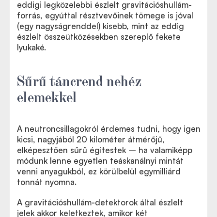
eddigi legközelebbi észlelt gravitációshullám-
forrás, egyúttal résztvevőinek tömege is jóval
(egy nagyságrenddel) kisebb, mint az eddig
észlelt összeütközésekben szereplő fekete
lyukaké.
Sűrű táncrend nehéz
elemekkel
A neutroncsillagokról érdemes tudni, hogy igen
kicsi, nagyjából 20 kilométer átmérőjű,
elképesztően sűrű égitestek – ha valamiképp
módunk lenne egyetlen teáskanálnyi mintát
venni anyagukból, ez körülbelül egymilliárd
tonnát nyomna.
A gravitációshullám-detektorok által észlelt
jelek akkor keletkeztek, amikor két