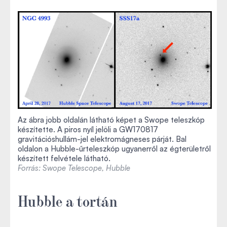
Az ábra jobb oldalán látható képet a Swope teleszkóp
készítette. A piros nyíl jelöli a GW170817
gravitációshullám-jel elektromágneses párját. Bal
oldalon a Hubble-űrteleszkóp ugyanerről az égterületről
készített felvétele látható.
Forrás: Swope Telescope, Hubble
Hubble a tortán