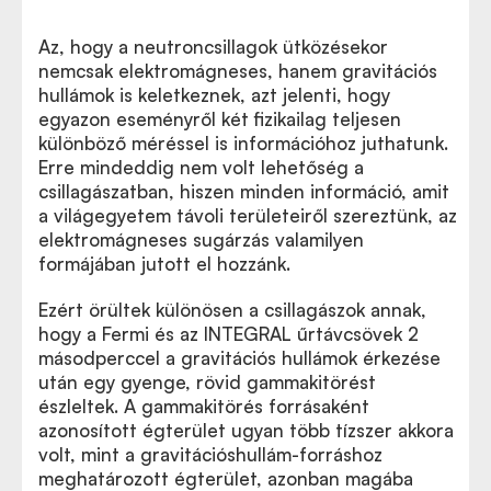
Az, hogy a neutroncsillagok ütközésekor
nemcsak elektromágneses, hanem gravitációs
hullámok is keletkeznek, azt jelenti, hogy
egyazon eseményről két fizikailag teljesen
különböző méréssel is információhoz juthatunk.
Erre mindeddig nem volt lehetőség a
csillagászatban, hiszen minden információ, amit
a világegyetem távoli területeiről szereztünk, az
elektromágneses sugárzás valamilyen
formájában jutott el hozzánk.
Ezért örültek különösen a csillagászok annak,
hogy a Fermi és az INTEGRAL űrtávcsövek 2
másodperccel a gravitációs hullámok érkezése
után egy gyenge, rövid gammakitörést
észleltek. A gammakitörés forrásaként
azonosított égterület ugyan több tízszer akkora
volt, mint a gravitációshullám-forráshoz
meghatározott égterület, azonban magába