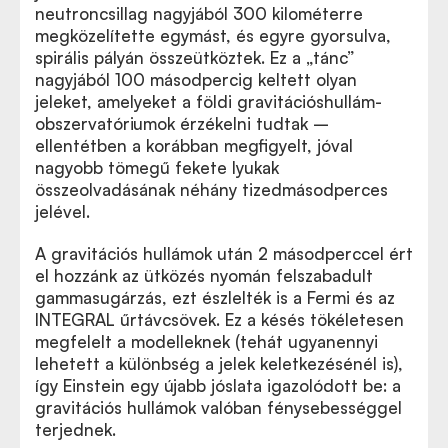
neutroncsillag nagyjából 300 kilométerre
megközelítette egymást, és egyre gyorsulva,
spirális pályán összeütköztek. Ez a „tánc”
nagyjából 100 másodpercig keltett olyan
jeleket, amelyeket a földi gravitációshullám-
obszervatóriumok érzékelni tudtak –
ellentétben a korábban megfigyelt, jóval
nagyobb tömegű fekete lyukak
összeolvadásának néhány tizedmásodperces
jelével.
A gravitációs hullámok után 2 másodperccel ért
el hozzánk az ütközés nyomán felszabadult
gammasugárzás, ezt észlelték is a Fermi és az
INTEGRAL űrtávcsövek. Ez a késés tökéletesen
megfelelt a modelleknek (tehát ugyanennyi
lehetett a különbség a jelek keletkezésénél is),
így Einstein egy újabb jóslata igazolódott be: a
gravitációs hullámok valóban fénysebességgel
terjednek.