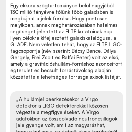
Egy ekkora szögtartományon belül nagyjából
130 millió fényévre tőlünk több galaxisban is
megbújhat a jelek forrása. Hogy pontosan
melyikben, annak meghatározásában hatalmas
segítséget jelentett az ELTE kutatóinak épp
ilyen célokra kifejlesztett galaxiskatalógusa, a
GLADE. Nem véletlen tehát, hogy az ELTE LIGO-
tagcsoportja (név szerint: Bécsy Bence, Dálya
Gergely, Frei Zsolt és Raffai Péter) volt az első,
amely a gravitációshullám-forráshoz azonosított
égterület és becsült forrástávolság alapján
közzétette a lehetséges forrásgalaxisok listáját.
„A hullámjel beérkezésekor a Virgo
detektor a LIGO detektorokkal közösen
végezte a megfigyeléseket. A Virgo
adatokban az összeolvadó neutroncsillagok
jele gyenge volt, amit az magyarázhat,
hogy a hullámjel az égbolt olyan területéről