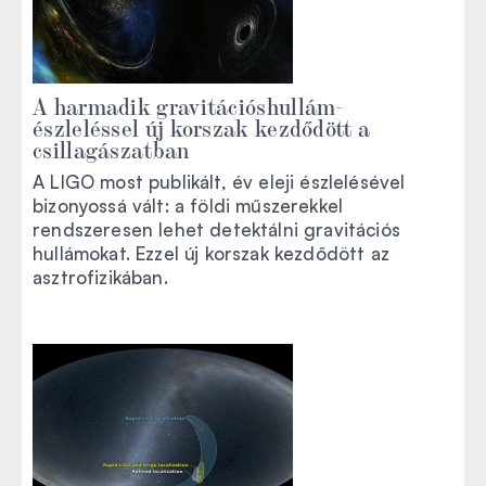
A harmadik gravitációshullám-
észleléssel új korszak kezdődött a
csillagászatban
A LIGO most publikált, év eleji észlelésével
bizonyossá vált: a földi műszerekkel
rendszeresen lehet detektálni gravitációs
hullámokat. Ezzel új korszak kezdődött az
asztrofizikában.