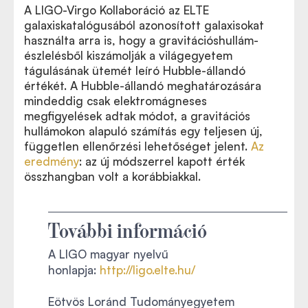
A LIGO-Virgo Kollaboráció az ELTE
galaxiskatalógusából azonosított galaxisokat
használta arra is, hogy a gravitációshullám-
észlelésből kiszámolják a világegyetem
tágulásának ütemét leíró Hubble-állandó
értékét. A Hubble-állandó meghatározására
mindeddig csak elektromágneses
megfigyelések adtak módot, a gravitációs
hullámokon alapuló számítás egy teljesen új,
független ellenőrzési lehetőséget jelent.
Az
eredmény
: az új módszerrel kapott érték
összhangban volt a korábbiakkal.
További információ
A LIGO magyar nyelvű
honlapja:
http://ligo.elte.hu/
Eötvös Loránd Tudományegyetem