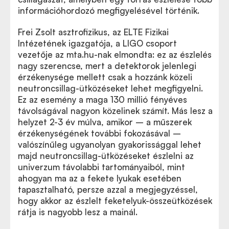
információhordozó megfigyelésével történik.
Frei Zsolt asztrofizikus, az ELTE Fizikai
Intézetének igazgatója, a LIGO csoport
vezetője az mta.hu-nak elmondta: ez az észlelés
nagy szerencse, mert a detektorok jelenlegi
érzékenysége mellett csak a hozzánk közeli
neutroncsillag-ütközéseket lehet megfigyelni.
Ez az esemény a maga 130 millió fényéves
távolságával nagyon közelinek számít. Más lesz a
helyzet 2-3 év múlva, amikor – a műszerek
érzékenységének további fokozásával –
valószínűleg ugyanolyan gyakorissággal lehet
majd neutroncsillag-ütközéseket észlelni az
univerzum távolabbi tartományaiból, mint
ahogyan ma az a fekete lyukak esetében
tapasztalható, persze azzal a megjegyzéssel,
hogy akkor az észlelt feketelyuk-összeütközések
rátja is nagyobb lesz a mainál.