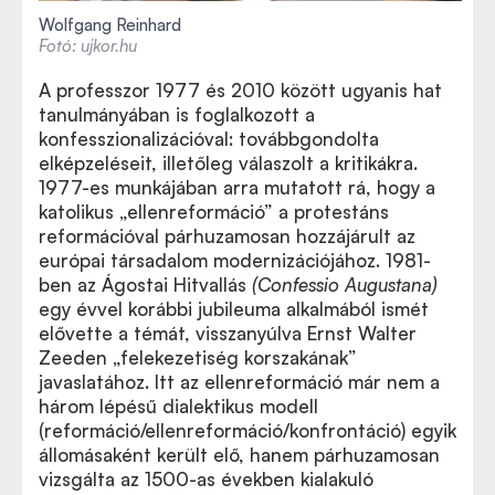
Wolfgang Reinhard
Fotó: ujkor.hu
A professzor 1977 és 2010 között ugyanis hat
tanulmányában is foglalkozott a
konfesszionalizációval: továbbgondolta
elképzeléseit, illetőleg válaszolt a kritikákra.
1977-es munkájában arra mutatott rá, hogy a
katolikus „ellenreformáció” a protestáns
reformációval párhuzamosan hozzájárult az
európai társadalom modernizációjához. 1981-
ben az Ágostai Hitvallás
(Confessio Augustana)
egy évvel korábbi jubileuma alkalmából ismét
elővette a témát, visszanyúlva Ernst Walter
Zeeden „felekezetiség korszakának”
javaslatához. Itt az ellenreformáció már nem a
három lépésű dialektikus modell
(reformáció/ellenreformáció/konfrontáció) egyik
állomásaként került elő, hanem párhuzamosan
vizsgálta az 1500-as években kialakuló