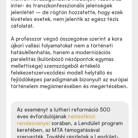
inter- és transzkonfesszionális jelenségek
jelenlétét – de rögtön hozzátette, hogy ezek
kivételes esetek, nem jelentik az egész tézis
cáfolatát.
A professzor végső összegzése szerint a kora
újkori vallási folyamatokat nem a történeti
hatás/ellenhatás, hanem a modernizációs
paralelitás (különböző nézőpontok egymás
mellettisége) szemszögéből értékelő
felekezetszerveződési modell helytálló és
fejlődőképes paradigmának bizonyult az európai
történelem megismerésében és megértésében.
Az eseményt a lutheri reformáció 500
éves évfordulójának
nemzetközi
rendezvényei
sorában, a Lendület program
keretében, az MTA támogatásával
szervezték. További részletek a Lendület-