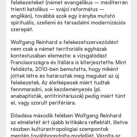
felekezeteket (német evangélikus – mediterrán
trienti katolikus – svájci református –
anglikán), továbbá azok egy irányba mutató
spirituális, szellemi és társadalmi modernizációs
szerepét.
Wolfgang Reinhard a felekezetszerveződést
nem csak a német territoriális egyházak
kontextusában elemezte: a vizsgálódást
Franciaországra és Itáliára is kiterjesztette. Mint
felidézte, 2010-ben bemutatta, hogy miként
jöttek létre és határozták meg magukat az új
felekezetek. Az életképesek miért tudtak
fennmaradni, sok kezdeményezés (pl.
anabaptisták, antitrinitáriusok) pedig miért tűnt
el, vagy szorult perifériára.
Előadása második felében Wolfgang Reinhard
az elméletét ért újabb kritikákra reflektált, illetve
részben kultúrantropológiai szempontok
mentén továbbgondolta modelljét. Vázolta az