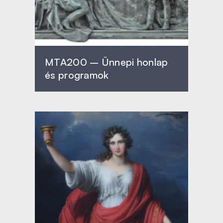
MTA200 – Ünnepi honlap
és programok