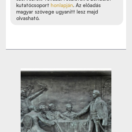
kutatócsoport
honlapján
. Az előadás
magyar szövege ugyanitt lesz majd
olvasható.