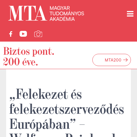
→
MTA200
„Felekezet és
felekezetszerveződés
Európában” –