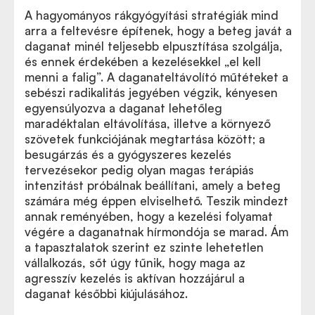
A hagyományos rákgyógyítási stratégiák mind
arra a feltevésre építenek, hogy a beteg javát a
daganat minél teljesebb elpusztítása szolgálja,
és ennek érdekében a kezelésekkel „el kell
menni a falig”. A daganateltávolító műtéteket a
sebészi radikalitás jegyében végzik, kényesen
egyensúlyozva a daganat lehetőleg
maradéktalan eltávolítása, illetve a környező
szövetek funkciójának megtartása között; a
besugárzás és a gyógyszeres kezelés
tervezésekor pedig olyan magas terápiás
intenzitást próbálnak beállítani, amely a beteg
számára még éppen elviselhető. Teszik mindezt
annak reményében, hogy a kezelési folyamat
végére a daganatnak hírmondója se marad. Ám
a tapasztalatok szerint ez szinte lehetetlen
vállalkozás, sőt úgy tűnik, hogy maga az
agresszív kezelés is aktívan hozzájárul a
daganat későbbi kiújulásához.