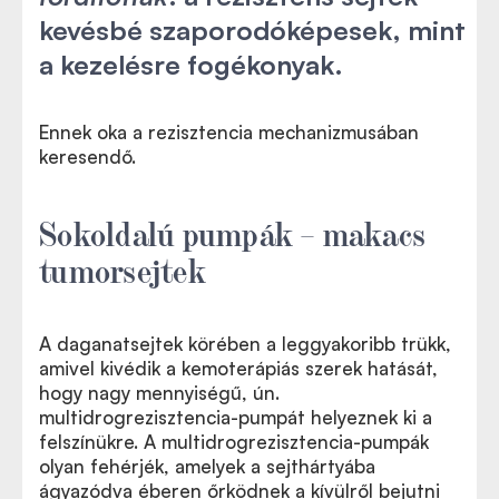
kevésbé szaporodóképesek, mint
a kezelésre fogékonyak.
Ennek oka a rezisztencia mechanizmusában
keresendő.
Sokoldalú pumpák – makacs
tumorsejtek
A daganatsejtek körében a leggyakoribb trükk,
amivel kivédik a kemoterápiás szerek hatását,
hogy nagy mennyiségű, ún.
multidrogrezisztencia-pumpát helyeznek ki a
felszínükre. A multidrogrezisztencia-pumpák
olyan fehérjék, amelyek a sejthártyába
ágyazódva éberen őrködnek a kívülről bejutni