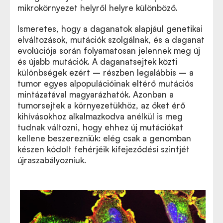
mikrokörnyezet helyről helyre különböző.
Ismeretes, hogy a daganatok alapjául genetikai
elváltozások, mutációk szolgálnak, és a daganat
evolúciója során folyamatosan jelennek meg új
és újabb mutációk. A daganatsejtek közti
különbségek ezért – részben legalábbis – a
tumor egyes alpopulációinak eltérő mutációs
mintázatával magyarázhatók. Azonban a
tumorsejtek a környezetükhöz, az őket érő
kihívásokhoz alkalmazkodva anélkül is meg
tudnak változni, hogy ehhez új mutációkat
kellene beszerezniük: elég csak a genomban
készen kódolt fehérjéik kifejeződési szintjét
újraszabályozniuk.