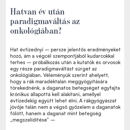
Hatvan év után
paradigmaváltás az
onkológiában?
Hat évtizednyi – persze jelentős eredményeket
hozó, ám a végcél szempontjából kudarcokkal
terhes – próbálkozás után a kutatók és orvosok
egy része paradigmaváltást sürget az
onkológiában. Véleményük szerint ahelyett,
hogy a rák maradéktalan meggyógyítására
törekednénk, a daganatos betegséget egyfajta
krónikus állapottá kell alakítani, amellyel
évtizedekig együtt lehet élni. A rákgyógyászat
jövője talán nem a végső győzelem a daganatok
fölött, hanem a daganat mint betegség
„megszelídítése” –