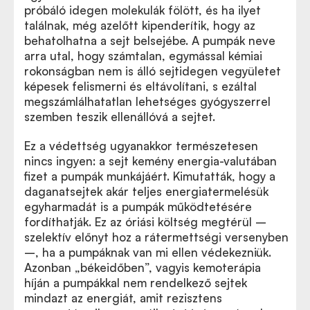
próbáló idegen molekulák fölött, és ha ilyet
találnak, még azelőtt kipenderítik, hogy az
behatolhatna a sejt belsejébe. A pumpák neve
arra utal, hogy számtalan, egymással kémiai
rokonságban nem is álló sejtidegen vegyületet
képesek felismerni és eltávolítani, s ezáltal
megszámlálhatatlan lehetséges gyógyszerrel
szemben teszik ellenállóvá a sejtet.
Ez a védettség ugyanakkor természetesen
nincs ingyen: a sejt kemény energia-valutában
fizet a pumpák munkájáért. Kimutatták, hogy a
daganatsejtek akár teljes energiatermelésük
egyharmadát is a pumpák működtetésére
fordíthatják. Ez az óriási költség megtérül –
szelektív előnyt hoz a rátermettségi versenyben
–, ha a pumpáknak van mi ellen védekezniük.
Azonban „békeidőben”, vagyis kemoterápia
híján a pumpákkal nem rendelkező sejtek
mindazt az energiát, amit rezisztens