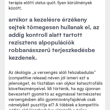
terápia előtti
status quó
t. Ilyen körülmények
között,
amikor a kezelésre érzékeny
sejtek tömegesen hullanak el, az
addig kontroll alatt tartott
rezisztens alpopulációk
robbanásszerű terjeszkedésbe
kezdenek.
Az ökológia „a versengés alóli felszabadulás”
(
competitive release
) néven jól ismeri ezt a
jelenséget, és tisztában van olykor katasztrofális
következményeivel. Mi történik, ha egy újonnan
bevezetett gyomirtó az egymással természetes
versengésben álló gyomnövényfajoknak csak
némelyikét pusztítja el? A többiek a kompetitív