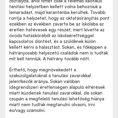
osztályba, ahol ismét csak a felemás kaotikus
tanítási helyzetben kellett volna behozniuk a
lemaradást, majd karanténba kerültek. Tovább
rontja a helyzetet, hogy az oktatásirányítás pont
ezekben az években zavarta be az iskolába az
éretlen hatévesek egy részét, mert kivette az
óvoda hatásköréből az iskolaérettséggel
kapcsolatos döntést, és a szülőknek külön
kellett kérni a halasztást. Sokan, és főképpen a
hátrányosabb helyezetű családok nem is tudták
mit kell tenniük. A hátrány tovább nőtt.
Érthető, hogy megnövekedett a
szakszolgálatoknál a tanulási zavarokkal
jelentkezők aránya. Sokan valóban
idegrendszeri éretlenségen alapuló eltérések
miatt küzdenek tanulási zavarokkal, de sokan
csupán a megfelelő tanulási lehetőség hiánya
miatt nem tudtak megtanulni olvasni, írni
és/vagy számolni.