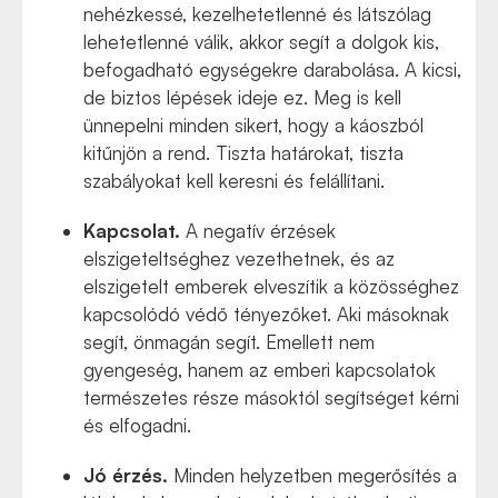
nehézkessé, kezelhetetlenné és látszólag
lehetetlenné válik, akkor segít a dolgok kis,
befogadható egységekre darabolása. A kicsi,
de biztos lépések ideje ez. Meg is kell
ünnepelni minden sikert, hogy a káoszból
kitűnjön a rend. Tiszta határokat, tiszta
szabályokat kell keresni és felállítani.
Kapcsolat.
A negatív érzések
elszigeteltséghez vezethetnek, és az
elszigetelt emberek elveszítik a közösséghez
kapcsolódó védő tényezőket. Aki másoknak
segít, önmagán segít. Emellett nem
gyengeség, hanem az emberi kapcsolatok
természetes része másoktól segítséget kérni
és elfogadni.
Jó érzés.
Minden helyzetben megerősítés a