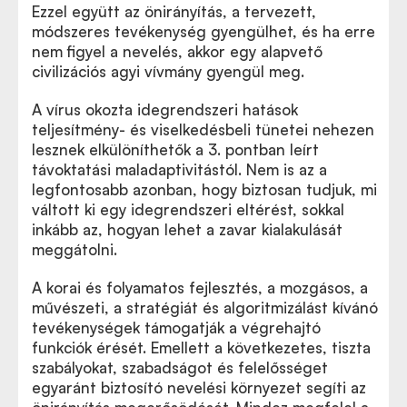
Ezzel együtt az önirányítás, a tervezett,
módszeres tevékenység gyengülhet, és ha erre
nem figyel a nevelés, akkor egy alapvető
civilizációs agyi vívmány gyengül meg.
A vírus okozta idegrendszeri hatások
teljesítmény- és viselkedésbeli tünetei nehezen
lesznek elkülöníthetők a 3. pontban leírt
távoktatási maladaptivitástól. Nem is az a
legfontosabb azonban, hogy biztosan tudjuk, mi
váltott ki egy idegrendszeri eltérést, sokkal
inkább az, hogyan lehet a zavar kialakulását
meggátolni.
A korai és folyamatos fejlesztés, a mozgásos, a
művészeti, a stratégiát és algoritmizálást kívánó
tevékenységek támogatják a végrehajtó
funkciók érését. Emellett a következetes, tiszta
szabályokat, szabadságot és felelősséget
egyaránt biztosító nevelési környezet segíti az