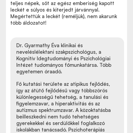
teljes népek, sőt az egész emberiség kapott
leckét e súlyos és kiterjedt járvánnyal.
Megértettük a leckét (reméljük), nem akarunk
több áldozatot!
Dr. Gyarmathy Éva klinikai és
neveléslélektani szakpszichológus, a
Kognitív Idegtudományi és Pszichológiai
Intézet tudományos főmunkatársa. Több
egyetemen óraadó.
Fő kutatási területe az atipikus fejlődés,
így az átütő fejlődésű vagy többszörös
különlegességű tehetség, a tanulási és
figyelemzavar, a hiperaktivitás és az
autizmus spektrumzavar. A közoktatásba
beilleszkedni nem tudó tehetséges
gyerekekkel és serdülőkkel foglalkozó
iskolákban tanácsadó. Pszichoterápiás