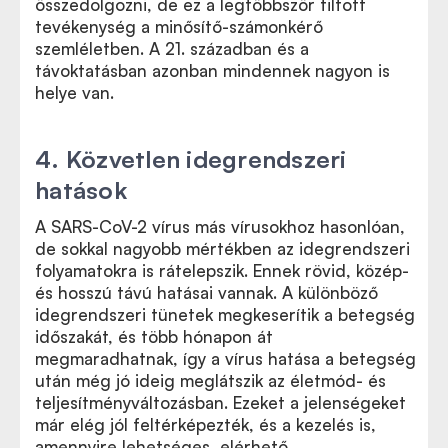
összedolgozni, de ez a legtöbbször tiltott
tevékenység a minősítő-számonkérő
szemléletben. A 21. században és a
távoktatásban azonban mindennek nagyon is
helye van.
4. Közvetlen idegrendszeri
hatások
A SARS-CoV-2 vírus más vírusokhoz hasonlóan,
de sokkal nagyobb mértékben az idegrendszeri
folyamatokra is rátelepszik. Ennek rövid, közép-
és hosszú távú hatásai vannak. A különböző
idegrendszeri tünetek megkeserítik a betegség
időszakát, és több hónapon át
megmaradhatnak, így a vírus hatása a betegség
után még jó ideig meglátszik az életmód- és
teljesítményváltozásban. Ezeket a jelenségeket
már elég jól feltérképezték, és a kezelés is,
amennyire lehetséges, elérhető.