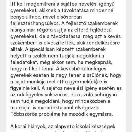
Itt kell megemlíteni a sajátos nevelési igényű
gyerekeket, akiknek a távoktatása mindennél
bonyolultabb, mivel elsősorban
fejlesztéshangsúlyos. A fejlesztő szakemberek
hiánya már régóta sújtja az eltérő fejlődésű
gyerekeket, de a távoktatással még azt a kevés
szakembert is elveszítették, akik rendelkezésre
álltak. A speciálisan képzett szakemberek
helyett a szülők nem tudják megoldani a
feladatokat, még akkor sem, ha megkapnák,
hogy mit kell tenni. A kevésbé különleges
gyerekek esetén is nagy teher a szülőnek, hogy
a saját munkája mellett a gyermek(ek)re is
figyelnie kell. A sajátos nevelési igény esetén ez
az odafigyelés sokszoros, és a szülő sehogyan
sem tudja megoldani, hogy mindeközben a
munkáját is maradéktalanul elvégezze.
Többszörös probléma halmozódik egymásra.
A korai hiányok, az alapvető iskolai készségek