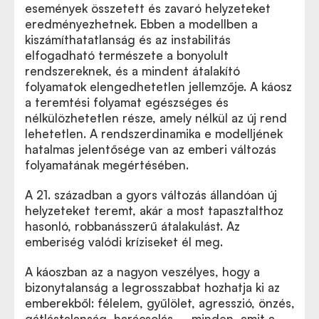
események összetett és zavaró helyzeteket
eredményezhetnek. Ebben a modellben a
kiszámíthatatlanság és az instabilitás
elfogadható természete a bonyolult
rendszereknek, és a mindent átalakító
folyamatok elengedhetetlen jellemzője. A káosz
a teremtési folyamat egészséges és
nélkülözhetetlen része, amely nélkül az új rend
lehetetlen. A rendszerdinamika e modelljének
hatalmas jelentősége van az emberi változás
folyamatának megértésében.
A 21. században a gyors változás állandóan új
helyzeteket teremt, akár a most tapasztalthoz
hasonló, robbanásszerű átalakulást. Az
emberiség valódi kríziseket él meg.
A káoszban az a nagyon veszélyes, hogy a
bizonytalanság a legrosszabbat hozhatja ki az
emberekből: félelem, gyűlölet, agresszió, önzés,
gátlástalanság, harácsolás – minden, amit a