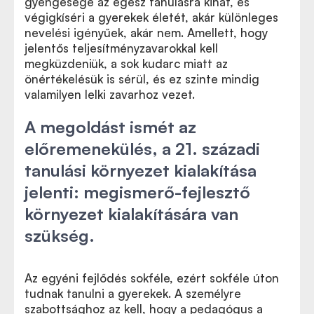
gyengesége az egész tanulásra kihat, és
végigkíséri a gyerekek életét, akár különleges
nevelési igényűek, akár nem. Amellett, hogy
jelentős teljesítményzavarokkal kell
megküzdeniük, a sok kudarc miatt az
önértékelésük is sérül, és ez szinte mindig
valamilyen lelki zavarhoz vezet.
A megoldást ismét az
előremenekülés, a 21. századi
tanulási környezet kialakítása
jelenti: megismerő-fejlesztő
környezet kialakítására van
szükség.
Az egyéni fejlődés sokféle, ezért sokféle úton
tudnak tanulni a gyerekek. A személyre
szabottsághoz az kell, hogy a pedagógus a