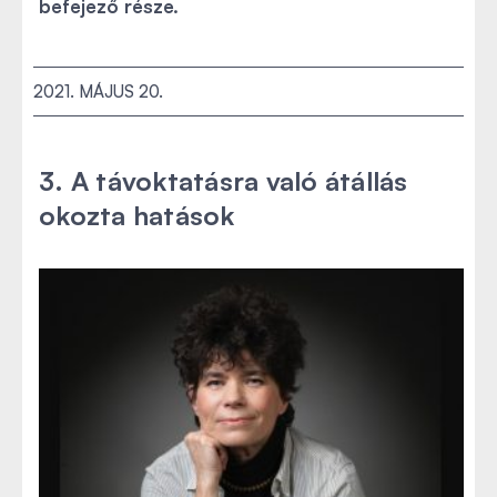
befejező része.
2021. MÁJUS 20.
3. A távoktatásra való átállás
Gyarmathy Éva cikkének első része itt olvasható
okozta hatások