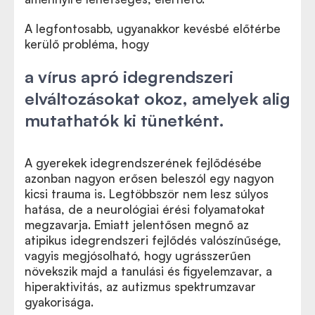
A legfontosabb, ugyanakkor kevésbé előtérbe
kerülő probléma, hogy
a vírus apró idegrendszeri
elváltozásokat okoz, amelyek alig
mutathatók ki tünetként.
A gyerekek idegrendszerének fejlődésébe
azonban nagyon erősen beleszól egy nagyon
kicsi trauma is. Legtöbbször nem lesz súlyos
hatása, de a neurológiai érési folyamatokat
megzavarja. Emiatt jelentősen megnő az
atipikus idegrendszeri fejlődés valószínűsége,
vagyis megjósolható, hogy ugrásszerűen
növekszik majd a tanulási és figyelemzavar, a
hiperaktivitás, az autizmus spektrumzavar
gyakorisága.