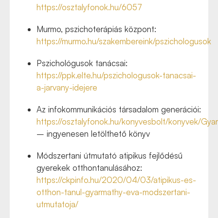
https://osztalyfonok.hu/6057
Murmo, pszichoterápiás központ:
https://murmo.hu/szakembereink/pszichologusok
Pszichológusok tanácsai:
https://ppk.elte.hu/pszichologusok-tanacsai-
a-jarvany-idejere
Az infokommunikációs társadalom generációi:
https://osztalyfonok.hu/konyvesbolt/konyvek/Gy
– ingyenesen letölthető könyv
Módszertani útmutató atipikus fejlődésű
gyerekek otthontanulásához:
https://ckpinfo.hu/2020/04/03/atipikus-es-
otthon-tanul-gyarmathy-eva-modszertani-
utmutatoja/