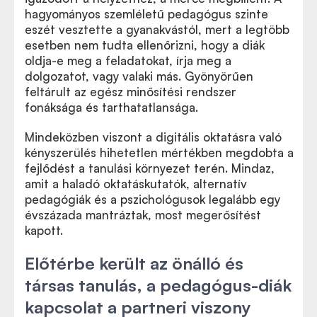
hagyományos szemléletű pedagógus szinte
eszét vesztette a gyanakvástól, mert a legtöbb
esetben nem tudta ellenőrizni, hogy a diák
oldja-e meg a feladatokat, írja meg a
dolgozatot, vagy valaki más. Gyönyörűen
feltárult az egész minősítési rendszer
fonáksága és tarthatatlansága.
Mindeközben viszont a digitális oktatásra való
kényszerülés hihetetlen mértékben megdobta a
fejlődést a tanulási környezet terén. Mindaz,
amit a haladó oktatáskutatók, alternatív
pedagógiák és a pszichológusok legalább egy
évszázada mantráztak, most megerősítést
kapott.
Előtérbe került az önálló és
társas tanulás, a pedagógus-diák
kapcsolat a partneri viszony