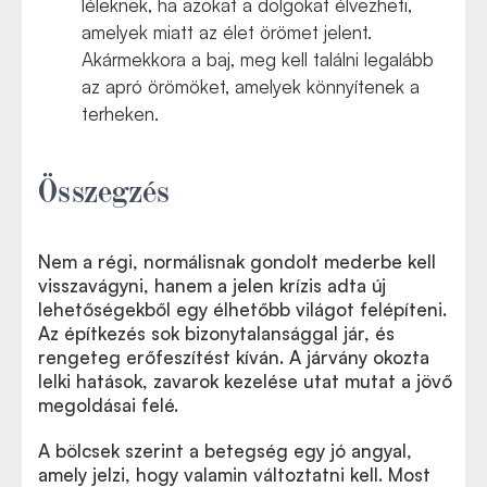
léleknek, ha azokat a dolgokat élvezheti,
amelyek miatt az élet örömet jelent.
Akármekkora a baj, meg kell találni legalább
az apró örömöket, amelyek könnyítenek a
terheken.
Összegzés
Nem a régi, normálisnak gondolt mederbe kell
visszavágyni, hanem a jelen krízis adta új
lehetőségekből egy élhetőbb világot felépíteni.
Az építkezés sok bizonytalansággal jár, és
rengeteg erőfeszítést kíván. A járvány okozta
lelki hatások, zavarok kezelése utat mutat a jövő
megoldásai felé.
A bölcsek szerint a betegség egy jó angyal,
amely jelzi, hogy valamin változtatni kell. Most