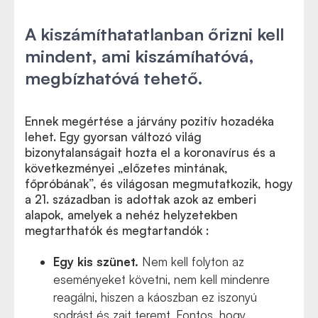
A kiszámíthatatlanban őrizni kell
mindent, ami kiszámíhatóvá,
megbízhatóvá tehető.
Ennek megértése a járvány pozitív hozadéka
lehet. Egy gyorsan változó világ
bizonytalanságait hozta el a koronavírus és a
következményei „előzetes mintának,
főpróbának”, és világosan megmutatkozik, hogy
a 21. században is adottak azok az emberi
alapok, amelyek a nehéz helyzetekben
megtarthatók és megtartandók :
Egy kis szünet.
Nem kell folyton az
eseményeket követni, nem kell mindenre
reagálni, hiszen a káoszban ez iszonyú
sodrást és zajt teremt. Fontos, hogy