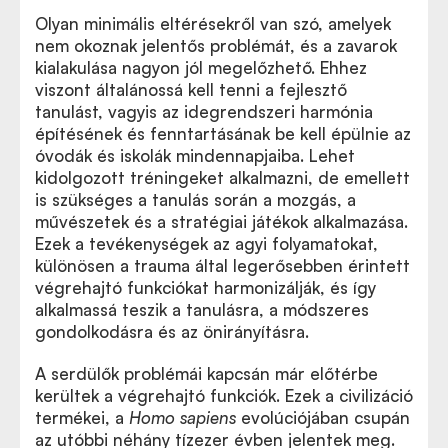
Olyan minimális eltérésekről van szó, amelyek
nem okoznak jelentős problémát, és a zavarok
kialakulása nagyon jól megelőzhető. Ehhez
viszont általánossá kell tenni a fejlesztő
tanulást, vagyis az idegrendszeri harmónia
építésének és fenntartásának be kell épülnie az
óvodák és iskolák mindennapjaiba. Lehet
kidolgozott tréningeket alkalmazni, de emellett
is szükséges a tanulás során a mozgás, a
művészetek és a stratégiai játékok alkalmazása.
Ezek a tevékenységek az agyi folyamatokat,
különösen a trauma által legerősebben érintett
végrehajtó funkciókat harmonizálják, és így
alkalmassá teszik a tanulásra, a módszeres
gondolkodásra és az önirányításra.
A serdülők problémái kapcsán már előtérbe
kerültek a végrehajtó funkciók. Ezek a civilizáció
termékei, a
Homo sapiens
evolúciójában csupán
az utóbbi néhány tízezer évben jelentek meg.