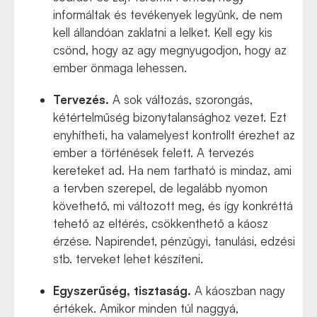
informáltak és tevékenyek legyünk, de nem
kell állandóan zaklatni a lelket. Kell egy kis
csönd, hogy az agy megnyugodjon, hogy az
ember önmaga lehessen.
Tervezés.
A sok változás, szorongás,
kétértelműség bizonytalansághoz vezet. Ezt
enyhítheti, ha valamelyest kontrollt érezhet az
ember a történések felett. A tervezés
kereteket ad. Ha nem tartható is mindaz, ami
a tervben szerepel, de legalább nyomon
követhető, mi változott meg, és így konkréttá
tehető az eltérés, csökkenthető a káosz
érzése. Napirendet, pénzügyi, tanulási, edzési
stb. terveket lehet készíteni.
Egyszerűség, tisztaság.
A káoszban nagy
értékek. Amikor minden túl naggyá,