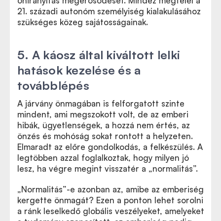
önirányítás megerősödését. Mindez megfelel a
21. századi autonóm személyiség kialakulásához
szükséges közeg sajátosságainak.
5. A káosz által kiváltott lelki
hatások kezelése és a
továbblépés
A járvány önmagában is felforgatott szinte
mindent, ami megszokott volt, de az emberi
hibák, ügyetlenségek, a hozzá nem értés, az
önzés és mohóság sokat rontott a helyzeten.
Elmaradt az előre gondolkodás, a felkészülés. A
legtöbben azzal foglalkoztak, hogy milyen jó
lesz, ha végre megint visszatér a „normalitás”.
„Normalitás”-e azonban az, amibe az emberiség
kergette önmagát? Ezen a ponton lehet sorolni
a ránk leselkedő globális veszélyeket, amelyeket