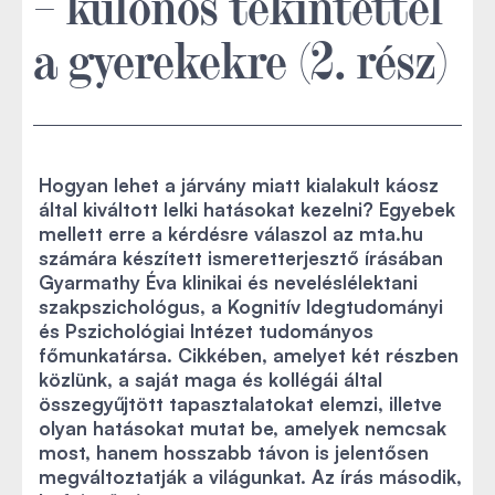
– különös tekintettel
a gyerekekre (2. rész)
Hogyan lehet a járvány miatt kialakult káosz
által kiváltott lelki hatásokat kezelni? Egyebek
mellett erre a kérdésre válaszol az mta.hu
számára készített ismeretterjesztő írásában
Gyarmathy Éva klinikai és neveléslélektani
szakpszichológus, a Kognitív Idegtudományi
és Pszichológiai Intézet tudományos
főmunkatársa. Cikkében, amelyet két részben
közlünk, a saját maga és kollégái által
összegyűjtött tapasztalatokat elemzi, illetve
olyan hatásokat mutat be, amelyek nemcsak
most, hanem hosszabb távon is jelentősen
megváltoztatják a világunkat. Az írás második,