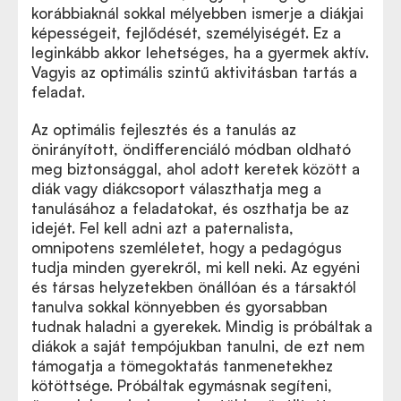
korábbiaknál sokkal mélyebben ismerje a diákjai
képességeit, fejlődését, személyiségét. Ez a
leginkább akkor lehetséges, ha a gyermek aktív.
Vagyis az optimális szintű aktivitásban tartás a
feladat.
Az optimális fejlesztés és a tanulás az
önirányított, öndifferenciáló módban oldható
meg biztonsággal, ahol adott keretek között a
diák vagy diákcsoport választhatja meg a
tanulásához a feladatokat, és oszthatja be az
idejét. Fel kell adni azt a paternalista,
omnipotens szemléletet, hogy a pedagógus
tudja minden gyerekről, mi kell neki. Az egyéni
és társas helyzetekben önállóan és a társaktól
tanulva sokkal könnyebben és gyorsabban
tudnak haladni a gyerekek. Mindig is próbáltak a
diákok a saját tempójukban tanulni, de ezt nem
támogatja a tömegoktatás tanmenetekhez
kötöttsége. Próbáltak egymásnak segíteni,