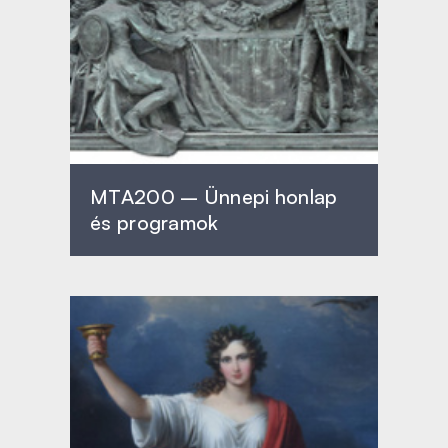
MTA200 – Ünnepi honlap
és programok