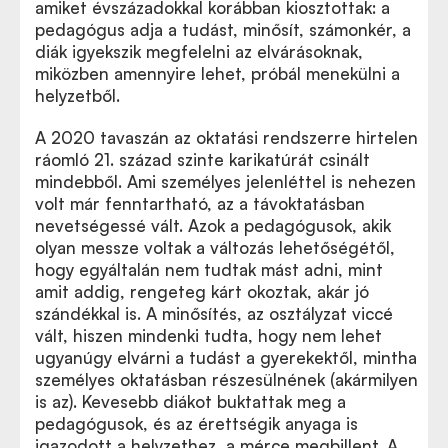
amiket évszázadokkal korábban kiosztottak: a
pedagógus adja a tudást, minősít, számonkér, a
diák igyekszik megfelelni az elvárásoknak,
miközben amennyire lehet, próbál menekülni a
helyzetből.
A 2020 tavaszán az oktatási rendszerre hirtelen
ráomló 21. század szinte karikatúrát csinált
mindebből. Ami személyes jelenléttel is nehezen
volt már fenntartható, az a távoktatásban
nevetségessé vált. Azok a pedagógusok, akik
olyan messze voltak a változás lehetőségétől,
hogy egyáltalán nem tudtak mást adni, mint
amit addig, rengeteg kárt okoztak, akár jó
szándékkal is. A minősítés, az osztályzat viccé
vált, hiszen mindenki tudta, hogy nem lehet
ugyanúgy elvárni a tudást a gyerekektől, mintha
személyes oktatásban részesülnének (akármilyen
is az). Kevesebb diákot buktattak meg a
pedagógusok, és az érettségik anyaga is
igazodott a helyzethez, a mérce megbillent. A