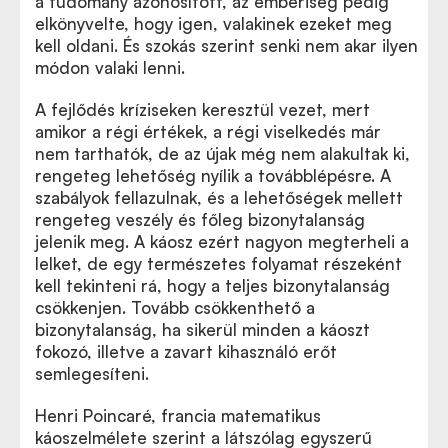
a tudomány azonosított, az emberiség pedig
elkönyvelte, hogy igen, valakinek ezeket meg
kell oldani. És szokás szerint senki nem akar ilyen
módon valaki lenni.
A fejlődés kríziseken keresztül vezet, mert
amikor a régi értékek, a régi viselkedés már
nem tarthatók, de az újak még nem alakultak ki,
rengeteg lehetőség nyílik a továbblépésre. A
szabályok fellazulnak, és a lehetőségek mellett
rengeteg veszély és főleg bizonytalanság
jelenik meg. A káosz ezért nagyon megterheli a
lelket, de egy természetes folyamat részeként
kell tekinteni rá, hogy a teljes bizonytalanság
csökkenjen. Tovább csökkenthető a
bizonytalanság, ha sikerül minden a káoszt
fokozó, illetve a zavart kihasználó erőt
semlegesíteni.
Henri Poincaré, francia matematikus
káoszelmélete szerint a látszólag egyszerű