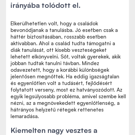
irányába tolódott el.
Elkerülhetetlen volt, hogy a családok
bevonódjanak a tanulásba. Jó esetben csak a
háttér biztosításában, rosszabb esetben
aktívabban. Ahol a család tudta támogatni a
diák tanulását, ott kisebb veszteségeket
lehetett elkönyvelni. Sőt, voltak gyerekek, akik
jobban tudtak tanulni távban. Mindez
odavezetett, hogy a korábbi különbségek
jelentősen megnőttek. Ha eddig igazságtalan
és egyenlőtlen volt a tudásért, fejlődésért
folytatott verseny, most ez hatványozódott. Az
egyik legsúlyosabb probléma, amivel szembe kell
nézni, az a megnövekedett egyenlőtlenség, a
hátrányos helyzetű rétegek rettenetes
lemaradása.
Kiemelten nagy vesztes a