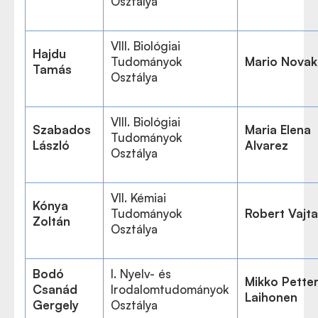
Osztálya
VIII. Biológiai
Hajdu
Tudományok
Mario Novak
Tamás
Osztálya
VIII. Biológiai
Szabados
Maria Elena
Tudományok
László
Alvarez
Osztálya
VII. Kémiai
Kónya
Tudományok
Robert Vajta
Zoltán
Osztálya
Bodó
I. Nyelv- és
Mikko Petter
Csanád
Irodalomtudományok
Laihonen
Gergely
Osztálya