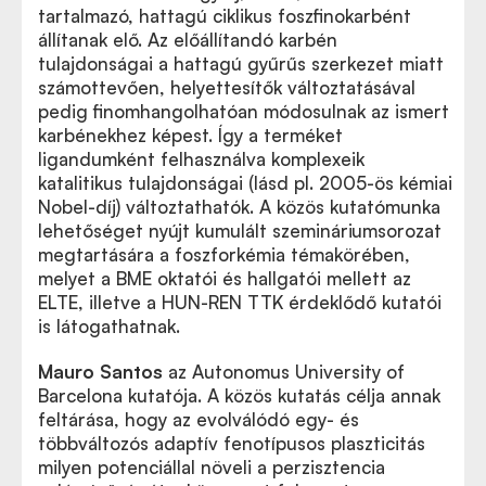
tartalmazó, hattagú ciklikus foszfinokarbént
állítanak elő. Az előállítandó karbén
tulajdonságai a hattagú gyűrűs szerkezet miatt
számottevően, helyettesítők változtatásával
pedig finomhangolhatóan módosulnak az ismert
karbénekhez képest. Így a terméket
ligandumként felhasználva komplexeik
katalitikus tulajdonságai (lásd pl. 2005-ös kémiai
Nobel-díj) változtathatók. A közös kutatómunka
lehetőséget nyújt kumulált szemináriumsorozat
megtartására a foszforkémia témakörében,
melyet a BME oktatói és hallgatói mellett az
ELTE, illetve a HUN-REN TTK érdeklődő kutatói
is látogathatnak.
Mauro Santos
az Autonomus University of
Barcelona kutatója. A közös kutatás célja annak
feltárása, hogy az evolválódó egy- és
többváltozós adaptív fenotípusos plaszticitás
milyen potenciállal növeli a perzisztencia