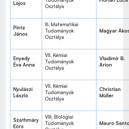
Lajos
Osztálya
III. Matematikai
Pintz
Tudományok
Magyar Áko
János
Osztálya
VII. Kémiai
Enyedy
Vladimir B.
Tudományok
Éva Anna
Arion
Osztálya
VII. Kémiai
Nyulászi
Christian
Tudományok
László
Müller
Osztálya
VIII. Biológiai
Szathmáry
Tudományok
Mauro Sant
Eörs