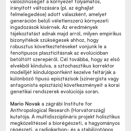
valószínűségét a környezet folyamatos,
irányított változására (pl. az éghajlat
felmelegedése) adott válaszként, amelyet
generáción belüli véletlenszerű környezeti
ingadozások kísérnek. Az eredmények
tájékoztatást adnak majd arról, milyen empirikus
bizonyítékok szükségesek ahhoz, hogy
robusztus következtetéseket vonjunk le a
fenotípusos plaszticitásnak az evolúcióban
betöltött szerepéről. Cél továbbá, hogy az első
elvekből kiindulva, a sztochasztikus korrektor
modelljét kiindulópontként kezelve feltárják a
különböző típusú episztázisok (szinergista vagy
antagonista episztázis) következményeit a korai
genetikai rendszerek evolúciója során.
Mario Novak
a zágrábi Institute for
Anthropological Research (Horvátország)
kutatója. A multidiszciplináris projekt holisztikus
megközelítéssel a biorégészeti, a hagyományos
régészeti, a radiokarbon- és a stabilizotópos