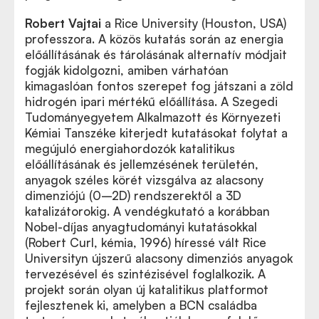
Robert Vajtai
a Rice University (Houston, USA)
professzora. A közös kutatás során az energia
előállításának és tárolásának alternatív módjait
fogják kidolgozni, amiben várhatóan
kimagaslóan fontos szerepet fog játszani a zöld
hidrogén ipari mértékű előállítása. A Szegedi
Tudományegyetem Alkalmazott és Környezeti
Kémiai Tanszéke kiterjedt kutatásokat folytat a
megújuló energiahordozók katalitikus
előállításának és jellemzésének területén,
anyagok széles körét vizsgálva az alacsony
dimenziójú (0–2D) rendszerektől a 3D
katalizátorokig. A vendégkutató a korábban
Nobel-díjas anyagtudományi kutatásokkal
(Robert Curl, kémia, 1996) híressé vált Rice
Universityn újszerű alacsony dimenziós anyagok
tervezésével és szintézisével foglalkozik. A
projekt során olyan új katalitikus platformot
fejlesztenek ki, amelyben a BCN családba