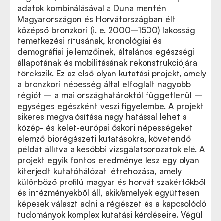
adatok kombinálásával a Duna mentén
Magyarországon és Horvátországban élt
középső bronzkori (i. e. 2000–1500) lakosság
temetkezési rítusának, kronológiai és
demográfiai jellemzőinek, általános egészségi
állapotának és mobilitásának rekonstrukciójára
törekszik. Ez az első olyan kutatási projekt, amely
a bronzkori népesség által elfoglalt nagyobb
régiót – a mai országhatároktól függetlenül –
egységes egészként veszi figyelembe. A projekt
sikeres megvalósítása nagy hatással lehet a
közép- és kelet-európai őskori népességeket
elemző biorégészeti kutatásokra, követendő
példát állítva a későbbi vizsgálatsorozatok elé. A
projekt egyik fontos eredménye lesz egy olyan
kiterjedt kutatóhálózat létrehozása, amely
különböző profilú magyar és horvát szakértőkből
és intézményekből áll, akik/amelyek együttesen
képesek választ adni a régészet és a kapcsolódó
tudományok komplex kutatási kérdéseire. Végül