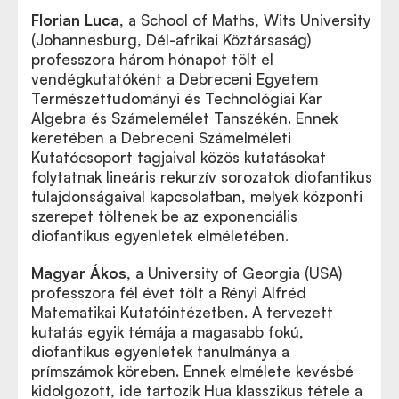
Florian Luca
, a School of Maths, Wits University
(Johannesburg, Dél-afrikai Köztársaság)
professzora három hónapot tölt el
vendégkutatóként a Debreceni Egyetem
Természettudományi és Technológiai Kar
Algebra és Számelemélet Tanszékén. Ennek
keretében a Debreceni Számelméleti
Kutatócsoport tagjaival közös kutatásokat
folytatnak lineáris rekurzív sorozatok diofantikus
tulajdonságaival kapcsolatban, melyek központi
szerepet töltenek be az exponenciális
diofantikus egyenletek elméletében.
Magyar Ákos
, a University of Georgia (USA)
professzora fél évet tölt a Rényi Alfréd
Matematikai Kutatóintézetben. A tervezett
kutatás egyik témája a magasabb fokú,
diofantikus egyenletek tanulmánya a
prímszámok köreben. Ennek elmélete kevésbé
kidolgozott, ide tartozik Hua klasszikus tétele a