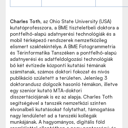
Charles Toth
, az Ohio State University (USA)
kutatóprofesszora, a BME tiszteletbeli doktora a
pontfelhő-alapú adatnyerési technológiák és a
mobil térképező rendszerek nemzetközileg
elismert szaktekintélye. A BME Fotogrammetria
és Térinformatika Tanszéken a pontfelhő-alapú
adatnyerési és adatfeldolgozási technológiák
bő két évtizede központi kutatási témának
számítanak, számos doktori fokozat és nívós
publikáció született a területen. Jelenleg 3
doktorandusz dolgozik hasonló témákon, illetve
egy szenior kutató MTA-doktori
disszertációjának is ez az alapja. Charles Toth
segítségével a tanszék nemzetközi szinten
élvonalbeli kutatásokat folytathat, támogatása
nagy lendületet ad a tanszéki kollégák
munkájának. A hagyományos, digitális föld