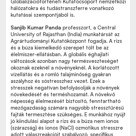
Globalizációtörténeti Kutatócsoport nemzetközi
hálózatokra és tudástranszferre vonatkozó
kutatásai szempontjából is.
Sanjib Kumar Panda
professzort, a Central
University of Rajasthan (India) munkatársát az
Agrártudományi Kutatóközpont fogadja. A rizs
és a búza kiemelkedő szerepet tölt be az
élelmiszer-ellátásban. A globális éghajlati
változások azonban nagy termésveszteséget
okoznak ezeknél a növényeknél. A korlátozott
vízellátás és a romló talajminőség gyakran
aszályhoz és sóstresszhez vezet. Ezek a
stresszek negatívan befolyásolják a növények
növekedését és terméshozamát. A növekvő
népesség élelmezését biztosító, fenntartható
mezőgazdaság számára nagyobb stressztűrésű
fajták termesztése szükséges. E munkához nyújt
jó kiindulási alapot a rizs és a búza nem ionos
(szárazság) és ionos (NaCl) ozmotikus stresszre
adott válaszreakcióit szabályozó, specifikus