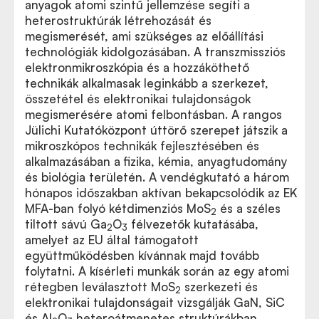
anyagok atomi szintű jellemzése segíti a
heterostruktúrák létrehozását és
megismerését, ami szükséges az előállítási
technológiák kidolgozásában. A transzmissziós
elektronmikroszkópia és a hozzáköthető
technikák alkalmasak leginkább a szerkezet,
összetétel és elektronikai tulajdonságok
megismerésére atomi felbontásban. A rangos
Jülichi Kutatóközpont úttörő szerepet játszik a
mikroszkópos technikák fejlesztésében és
alkalmazásában a fizika, kémia, anyagtudomány
és biológia területén. A vendégkutató a három
hónapos időszakban aktívan bekapcsolódik az EK
MFA-ban folyó kétdimenziós MoS
és a széles
2
tiltott sávú Ga
O
félvezetők kutatásába,
2
3
amelyet az EU által támogatott
együttműködésben kívánnak majd tovább
folytatni. A kísérleti munkák során az egy atomi
rétegben leválasztott MoS
szerkezeti és
2
elektronikai tulajdonságait vizsgálják GaN, SiC
és Al
O
heteroátmenetes struktúrákban.