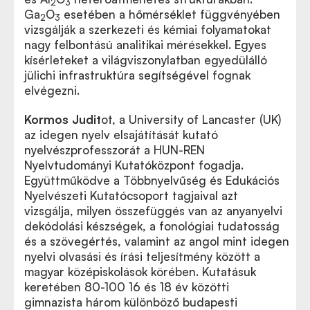
2
3
Ga
O
esetében a hőmérséklet függvényében
2
3
vizsgálják a szerkezeti és kémiai folyamatokat
nagy felbontású analitikai mérésekkel. Egyes
kísérleteket a világviszonylatban egyedülálló
jülichi infrastruktúra segítségével fognak
elvégezni.
Kormos Judit
ot, a University of Lancaster (UK)
az idegen nyelv elsajátítását kutató
nyelvészprofesszorát a HUN-REN
Nyelvtudományi Kutatóközpont fogadja.
Együttműködve a Többnyelvűség és Edukációs
Nyelvészeti Kutatócsoport tagjaival azt
vizsgálja, milyen összefüggés van az anyanyelvi
dekódolási készségek, a fonológiai tudatosság
és a szövegértés, valamint az angol mint idegen
nyelvi olvasási és írási teljesítmény között a
magyar középiskolások körében. Kutatásuk
keretében 80-100 16 és 18 év közötti
gimnazista három különböző budapesti