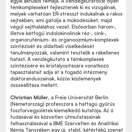
egyik aktuális témája. A vendégkutatóval olyan
fémkomplexeket fejlesztenek ki és vizsgálnak,
melyek várhatóan ER-stresszt indukálnak a rákos
sejtekben, ami gátolja a működésüket, majd
végül sejthalálához vezet. Elsősorban három-,
illetve kétfogú indolokinolinok réz-, cink-,
organoruténium- és organoozmium-komplexek
szintézisét és oldatbeli viselkedését
tanulmányozzák, valamint tesztelik a rákellenes
hatást. A vendégkutató a fémkomplexek
szintézisére és kristályosítására vonatkozó
tapasztalatait adja át a fogadó intézmény
doktoranduszainak, közös közlemények
összeállítása mellett.
Christian Müller
, a
Freie
Universität Berlin
(Németország) professzora a hattagú gyűrűs
foszforvegyületek kiemelkedő kutatója. Az ő
tudásával és közvetlen útmutatásainak
felhasználásával a BME Szervetlen és Analitikai
Kémia Tanszéken egy új, stabil, kétértékű szenet