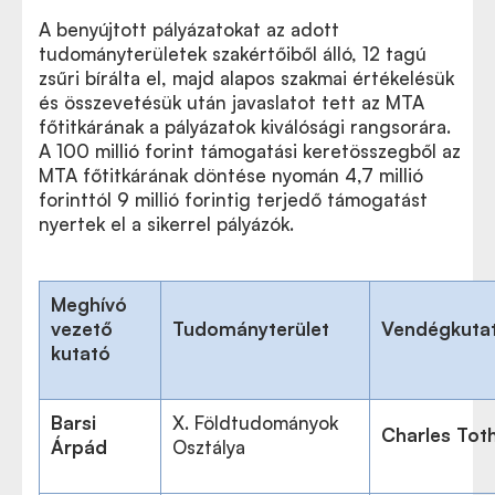
A benyújtott pályázatokat az adott
tudományterületek szakértőiből álló, 12 tagú
zsűri bírálta el, majd alapos szakmai értékelésük
és összevetésük után javaslatot tett az MTA
főtitkárának a pályázatok kiválósági rangsorára.
A 100 millió forint támogatási keretösszegből az
MTA főtitkárának döntése nyomán 4,7 millió
forinttól 9 millió forintig terjedő támogatást
nyertek el a sikerrel pályázók.
Meghívó
vezető
Tudományterület
Vendégkuta
kutató
Barsi
X. Földtudományok
Charles Tot
Árpád
Osztálya