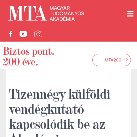
→
MTA200
Tizennégy külföldi
vendégkutató
kapcsolódik be az