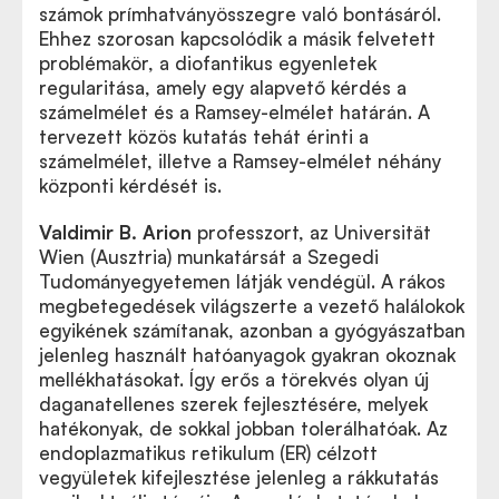
számok prímhatványösszegre való bontásáról.
Ehhez szorosan kapcsolódik a másik felvetett
problémakör, a diofantikus egyenletek
regularitása, amely egy alapvető kérdés a
számelmélet és a Ramsey-elmélet határán. A
tervezett közös kutatás tehát érinti a
számelmélet, illetve a Ramsey-elmélet néhány
központi kérdését is.
Valdimir B. Arion
professzort, az Universität
Wien (Ausztria) munkatársát a Szegedi
Tudományegyetemen látják vendégül. A rákos
megbetegedések világszerte a vezető halálokok
egyikének számítanak, azonban a gyógyászatban
jelenleg használt hatóanyagok gyakran okoznak
mellékhatásokat. Így erős a törekvés olyan új
daganatellenes szerek fejlesztésére, melyek
hatékonyak, de sokkal jobban tolerálhatóak. Az
endoplazmatikus retikulum (ER) célzott
vegyületek kifejlesztése jelenleg a rákkutatás