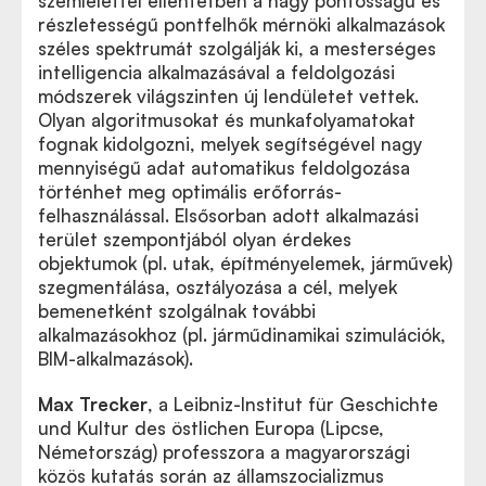
szemlélettel ellentétben a nagy pontosságú és
részletességű pontfelhők mérnöki alkalmazások
széles spektrumát szolgálják ki, a mesterséges
intelligencia alkalmazásával a feldolgozási
módszerek világszinten új lendületet vettek.
Olyan algoritmusokat és munkafolyamatokat
fognak kidolgozni, melyek segítségével nagy
mennyiségű adat automatikus feldolgozása
történhet meg optimális erőforrás-
felhasználással. Elsősorban adott alkalmazási
terület szempontjából olyan érdekes
objektumok (pl. utak, építményelemek, járművek)
szegmentálása, osztályozása a cél, melyek
bemenetként szolgálnak további
alkalmazásokhoz (pl. járműdinamikai szimulációk,
BIM-alkalmazások).
Max Trecker
, a Leibniz-Institut für Geschichte
und Kultur des östlichen Europa (Lipcse,
Németország) professzora a magyarországi
közös kutatás során az államszocializmus