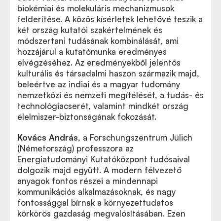
biokémiai és molekuláris mechanizmusok
felderítése. A közös kísérletek lehetővé teszik a
két ország kutatói szakértelmének és
módszertani tudásának kombinálását, ami
hozzájárul a kutatómunka eredményes
elvégzéséhez. Az eredményekből jelentős
kulturális és társadalmi haszon származik majd,
beleértve az indiai és a magyar tudomány
nemzetközi és nemzeti megítélését, a tudás- és
technológiacserét, valamint mindkét ország
élelmiszer-biztonságának fokozását.
Kovács András
, a Forschungszentrum Jülich
(Németország) professzora az
Energiatudományi Kutatóközpont tudósaival
dolgozik majd együtt. A modern félvezető
anyagok fontos részei a mindennapi
kommunikációs alkalmazásoknak, és nagy
fontossággal bírnak a környezettudatos
körkörös gazdaság megvalósításában. Ezen