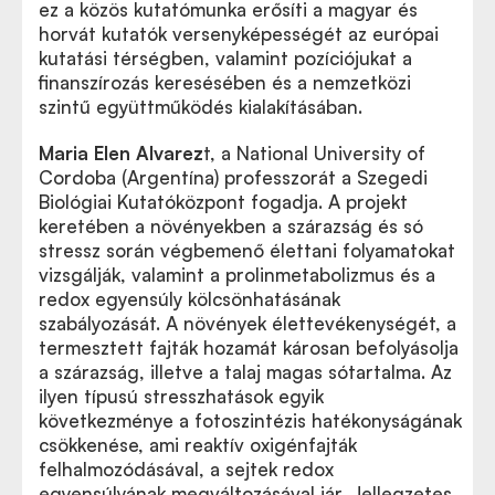
ez a közös kutatómunka erősíti a magyar és
horvát kutatók versenyképességét az európai
kutatási térségben, valamint pozíciójukat a
finanszírozás keresésében és a nemzetközi
szintű együttműködés kialakításában.
Maria Elen Alvarez
t, a National University of
Cordoba (Argentína) professzorát a Szegedi
Biológiai Kutatóközpont fogadja. A projekt
keretében a növényekben a szárazság és só
stressz során végbemenő élettani folyamatokat
vizsgálják, valamint a prolinmetabolizmus és a
redox egyensúly kölcsönhatásának
szabályozását. A növények élettevékenységét, a
termesztett fajták hozamát károsan befolyásolja
a szárazság, illetve a talaj magas sótartalma. Az
ilyen típusú stresszhatások egyik
következménye a fotoszintézis hatékonyságának
csökkenése, ami reaktív oxigénfajták
felhalmozódásával, a sejtek redox
egyensúlyának megváltozásával jár. Jellegzetes