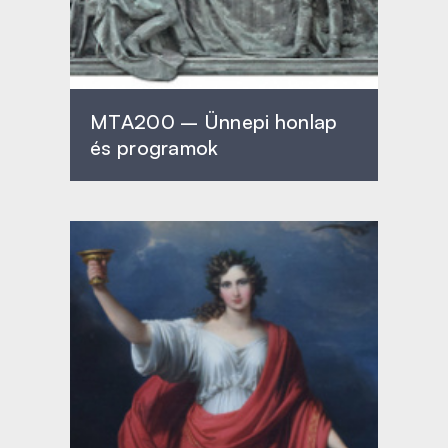
MTA200 – Ünnepi honlap
és programok