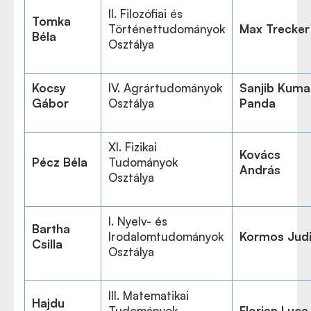
II. Filozófiai és
Tomka
Történettudományok
Max Trecker
Béla
Osztálya
Kocsy
IV. Agrártudományok
Sanjib Kuma
Gábor
Osztálya
Panda
XI. Fizikai
Kovács
Pécz Béla
Tudományok
András
Osztálya
I. Nyelv- és
Bartha
Irodalomtudományok
Kormos Judi
Csilla
Osztálya
III. Matematikai
Hajdu
Tudományok
Florian Luca