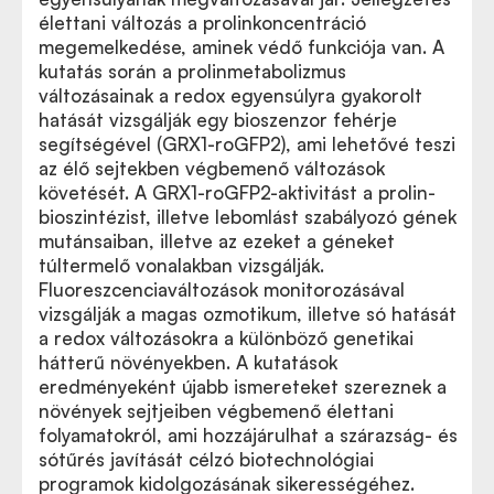
élettani változás a prolinkoncentráció
megemelkedése, aminek védő funkciója van. A
kutatás során a prolinmetabolizmus
változásainak a redox egyensúlyra gyakorolt
hatását vizsgálják egy bioszenzor fehérje
segítségével (GRX1-roGFP2), ami lehetővé teszi
az élő sejtekben végbemenő változások
követését. A GRX1-roGFP2-aktivitást a prolin-
bioszintézist, illetve lebomlást szabályozó gének
mutánsaiban, illetve az ezeket a géneket
túltermelő vonalakban vizsgálják.
Fluoreszcenciaváltozások monitorozásával
vizsgálják a magas ozmotikum, illetve só hatását
a redox változásokra a különböző genetikai
hátterű növényekben. A kutatások
eredményeként újabb ismereteket szereznek a
növények sejtjeiben végbemenő élettani
folyamatokról, ami hozzájárulhat a szárazság- és
sótűrés javítását célzó biotechnológiai
programok kidolgozásának sikerességéhez.