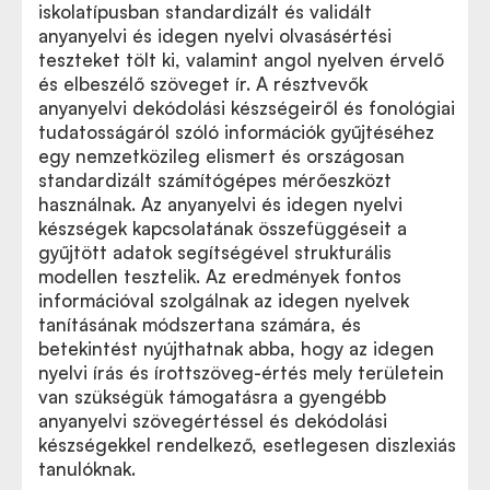
iskolatípusban standardizált és validált
anyanyelvi és idegen nyelvi olvasásértési
teszteket tölt ki, valamint angol nyelven érvelő
és elbeszélő szöveget ír. A résztvevők
anyanyelvi dekódolási készségeiről és fonológiai
tudatosságáról szóló információk gyűjtéséhez
egy nemzetközileg elismert és országosan
standardizált számítógépes mérőeszközt
használnak. Az anyanyelvi és idegen nyelvi
készségek kapcsolatának összefüggéseit a
gyűjtött adatok segítségével strukturális
modellen tesztelik. Az eredmények fontos
információval szolgálnak az idegen nyelvek
tanításának módszertana számára, és
betekintést nyújthatnak abba, hogy az idegen
nyelvi írás és írottszöveg-értés mely területein
van szükségük támogatásra a gyengébb
anyanyelvi szövegértéssel és dekódolási
készségekkel rendelkező, esetlegesen diszlexiás
tanulóknak.