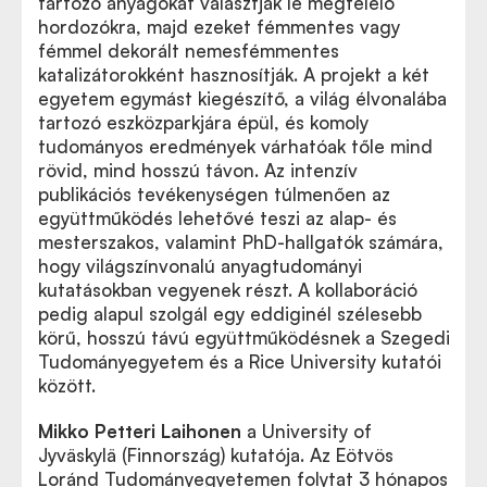
tartozó anyagokat választják le megfelelő
hordozókra, majd ezeket fémmentes vagy
fémmel dekorált nemesfémmentes
katalizátorokként hasznosítják. A projekt a két
egyetem egymást kiegészítő, a világ élvonalába
tartozó eszközparkjára épül, és komoly
tudományos eredmények várhatóak tőle mind
rövid, mind hosszú távon. Az intenzív
publikációs tevékenységen túlmenően az
együttműködés lehetővé teszi az alap- és
mesterszakos, valamint PhD-hallgatók számára,
hogy világszínvonalú anyagtudományi
kutatásokban vegyenek részt. A kollaboráció
pedig alapul szolgál egy eddiginél szélesebb
körű, hosszú távú együttműködésnek a Szegedi
Tudományegyetem és a Rice University kutatói
között.
Mikko Petteri Laihonen
a University of
Jyväskylä (Finnország) kutatója. Az Eötvös
Loránd Tudományegyetemen folytat 3 hónapos