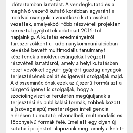
időtartamban kutatást. A vendégkutató és a
meghívó vezető kutató korábban egyaránt a
moldvai csángókra vonatkozó kutatásokat
vezettek, amelyekből több részvételi projekten
keresztül gyűjtöttek adatokat 2016-tól
napjainkig. A kutatás eredményeiről
társszerzőkként a tudománykommunikációban
kevésbé bevett multimodális tanulmányt
készítenek a moldvai csángókkal végzett
részvételi kutatásról, amely a helyi kutatásban
részt vevőkkel együtt gyűjtött gazdag anyagok
terjesztésének célját és igényét szolgálják majd.
A disszeminációnak ezek az újszerű formái azt a
sürgető igényt is szolgálják, hogy a
szociolingvisztika területén megújuljanak a
terjesztési és publikálási formák, többek között
a (szövegalapú) mesterséges intelligencia
elérésén túlmutató, élvonalbeli, multimodális és
többnyelvű formák felé. Emellett egy olyan új
kutatási projektet alapoznak meg, amely a kelet-