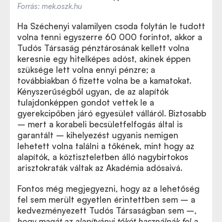
Forrás: mek.oszk.hu
Ha Széchenyi valamilyen csoda folytán le tudott
volna tenni egyszerre 60 000 forintot, akkor a
Tudós Társaság pénztárosának kellett volna
keresnie egy hitelképes adóst, akinek éppen
szüksége lett volna ennyi pénzre; a
továbbiakban ő fizette volna be a kamatokat.
Kényszerűségből ugyan, de az alapítók
tulajdonképpen gondot vettek le a
gyerekcipőben járó egyesület válláról. Biztosabb
– mert a korabeli becsületfelfogás által is
garantált – kihelyezést ugyanis nemigen
lehetett volna találni a tőkének, mint hogy az
alapítók, a köztiszteletben álló nagybirtokos
arisztokraták váltak az Akadémia adósaivá.
Fontos még megjegyezni, hogy az a lehetőség
fel sem merült egyetlen érintettben sem – a
kedvezményezett Tudós Társaságban sem –,
hogy magát az alapítványi tőkét használnák fel a