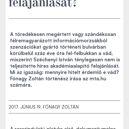
felajánlását?
A töredékesen megértett vagy szándékosan
félremagyarázott információmorzsákból
szenzációkat gyártó történeti bulvárban
körülbelül száz éve óta fel-felbukkan a vád,
miszerint Széchenyi István ténylegesen nem is
teljesítette híres akadémiaalapító felajánlását.
Mi az igazság: mennyire hitelt érdemlő e vád?
Fónagy Zoltán történész írása az mta.hu
számára.
2017. JÚNIUS 19.
FÓNAGY ZOLTÁN
A rosszindulatú pletyka első, dokumentumokra