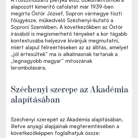
alapozott kimerítő cáfolatát már 1939-ben
megírta
Östör József, Sopron vármegye tiszti
Östör József írása itt olvasható
főügyésze, műkedvelő Széchenyi-kutató a
Soproni Szemlé
ben. A következőkben az Östör
írásából is megismerhető tényeket a kor tágabb
kontextusába helyezve kívánjuk megmutatni,
miért alapul félreértéseken az az állítás, amelyet
„jól értesültek” ma is alkalmasnak tartanak a
„legnagyobb magyar” mítoszának
lerombolására.
Széchenyi szerepe az Akadémia
alapításában
Széchenyi szerepét az Akadémia alapításában,
illetve anyagi alapjainak megteremtésében a
következőképpen foglalhatjuk össze: