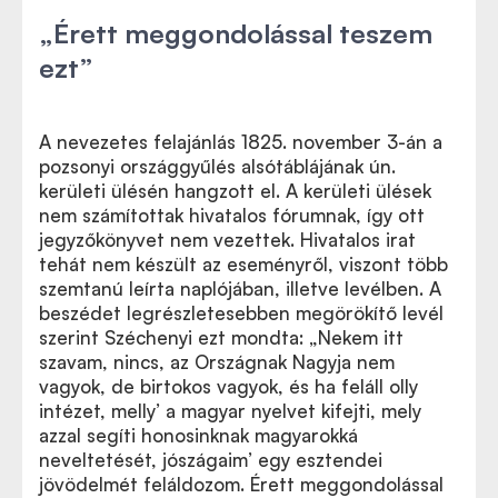
„Érett meggondolással teszem
ezt”
A nevezetes felajánlás 1825. november 3-án a
pozsonyi országgyűlés alsótáblájának ún.
kerületi ülésén hangzott el. A kerületi ülések
nem számítottak hivatalos fórumnak, így ott
jegyzőkönyvet nem vezettek. Hivatalos irat
tehát nem készült az eseményről, viszont több
szemtanú leírta naplójában, illetve levélben. A
beszédet legrészletesebben megörökítő levél
szerint Széchenyi ezt mondta: „Nekem itt
szavam, nincs, az Országnak Nagyja nem
vagyok, de birtokos vagyok, és ha feláll olly
intézet, melly’ a magyar nyelvet kifejti, mely
azzal segíti honosinknak magyarokká
neveltetését, jószágaim’ egy esztendei
jövödelmét feláldozom. Érett meggondolással