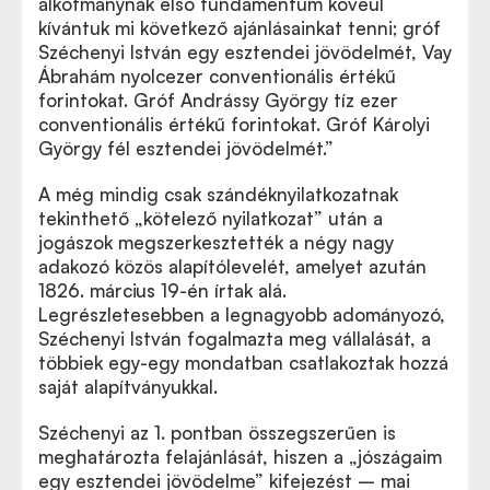
alkotmánynak első fundamentum kövéül
kívántuk mi következő ajánlásainkat tenni; gróf
Széchenyi István egy esztendei jövödelmét, Vay
Ábrahám nyolcezer conventionális értékű
forintokat. Gróf Andrássy György tíz ezer
conventionális értékű forintokat. Gróf Károlyi
György fél esztendei jövödelmét.”
A még mindig csak szándéknyilatkozatnak
tekinthető „kötelező nyilatkozat” után a
jogászok megszerkesztették a négy nagy
adakozó közös alapítólevelét, amelyet azután
1826. március 19-én írtak alá.
Legrészletesebben a legnagyobb adományozó,
Széchenyi István fogalmazta meg vállalását, a
többiek egy-egy mondatban csatlakoztak hozzá
saját alapítványukkal.
Széchenyi az 1. pontban összegszerűen is
meghatározta felajánlását, hiszen a „jószágaim
egy esztendei jövödelme” kifejezést – mai