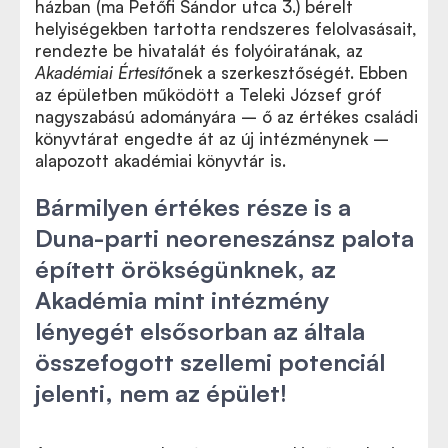
házban (ma Petőfi Sándor utca 3.) bérelt
helyiségekben tartotta rendszeres felolvasásait,
rendezte be hivatalát és folyóiratának, az
Akadémiai Értesítő
nek a szerkesztőségét. Ebben
az épületben működött a Teleki József gróf
nagyszabású adományára – ő az értékes családi
könyvtárat engedte át az új intézménynek –
alapozott akadémiai könyvtár is.
Bármilyen értékes része is a
Duna-parti neoreneszánsz palota
épített örökségünknek, az
Akadémia mint intézmény
lényegét elsősorban az általa
összefogott szellemi potenciál
jelenti, nem az épület!