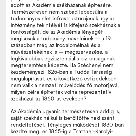
adott az Akadémia székházának építésére.
Természetesen nem szabad lebecsülni a
tudományos élet infrastruktúrájának, így az
intézmény tekintélyét is kifejező székháznak a
fontosságát, de az Akadémia lényegét
mégiscsak a tudomány művelőinek – a 19.
században még az irodaloméinak és a
művészetekéinek is – megszervezése, a
legkiválóbbak egzisztenciális biztonságának
megteremtése képezte. Ha Széchenyi nem
kezdeményezi 1825-ben a Tudós Társaság
megalapítását, és a következő évtizedekben
nem válik a nemzeti művelődés fő motorjává,
milyen célra építettek volna reprezentatív
székházat az 1860-as években?
Az Akadémia ugyanis természetesen addig is,
saját székház nélkül is betöltötte neki szánt
rendeltetését. Tényleges működését 1830-ban
kezdte meg, és 1865-ig a Trattner-Károlyi-