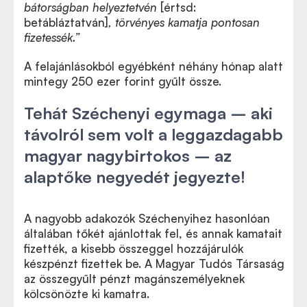
bátorságban helyeztetvén
[értsd:
betábláztatván]
, törvényes kamatja pontosan
fizetessék.”
A felajánlásokból egyébként néhány hónap alatt
mintegy 250 ezer forint gyűlt össze.
Tehát Széchenyi egymaga – aki
távolról sem volt a leggazdagabb
magyar nagybirtokos – az
alaptőke negyedét jegyezte!
A nagyobb adakozók Széchenyihez hasonlóan
általában tőkét ajánlottak fel, és annak kamatait
fizették, a kisebb összeggel hozzájárulók
készpénzt fizettek be. A Magyar Tudós Társaság
az összegyűlt pénzt magánszemélyeknek
kölcsönözte ki kamatra.