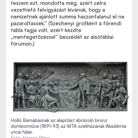
teszem ezt, mondotta még, azért célra
vezethető felvigyázást kívánok, hogy a
nemzetnek ajánlott summa haszontalanul el ne
pazaroltassék.” (Széchenyi grófként a főrendi
tábla tagja volt, ezért kezdte
„mentegetőzéssel” beszédét az alsótáblai
fórumon.)
Holló Barnabásnak az alapítást ábrázoló bronz
domborműve (1891-93) az MTA székházának Akadémia
utcai falán
Fotó: Hámori Péter