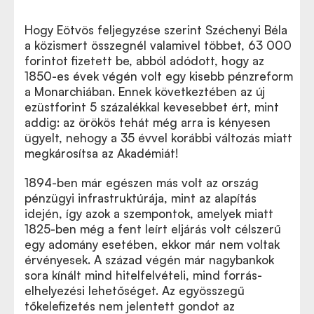
Hogy Eötvös feljegyzése szerint Széchenyi Béla
a közismert összegnél valamivel többet, 63 000
forintot fizetett be, abból adódott, hogy az
1850-es évek végén volt egy kisebb pénzreform
a Monarchiában. Ennek következtében az új
ezüstforint 5 százalékkal kevesebbet ért, mint
addig: az örökös tehát még arra is kényesen
ügyelt, nehogy a 35 évvel korábbi változás miatt
megkárosítsa az Akadémiát!
1894-ben már egészen más volt az ország
pénzügyi infrastruktúrája, mint az alapítás
idején, így azok a szempontok, amelyek miatt
1825-ben még a fent leírt eljárás volt célszerű
egy adomány esetében, ekkor már nem voltak
érvényesek. A század végén már nagybankok
sora kínált mind hitelfelvételi, mind forrás-
elhelyezési lehetőséget. Az egyösszegű
tőkelefizetés nem jelentett gondot az