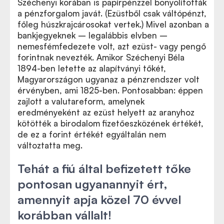
Széchenyi korában is papírpénzzel bonyolították
a pénzforgalom javát. (Ezüstből csak váltópénzt,
főleg húszkrajcárosokat vertek.) Mivel azonban a
bankjegyeknek – legalábbis elvben –
nemesfémfedezete volt, azt ezüst- vagy pengő
forintnak nevezték. Amikor Széchenyi Béla
1894-ben letette az alapítványi tőkét,
Magyarországon ugyanaz a pénzrendszer volt
érvényben, ami 1825-ben. Pontosabban: éppen
zajlott a valutareform, amelynek
eredményeként az ezüst helyett az aranyhoz
kötötték a birodalom fizetőeszközének értékét,
de ez a forint értékét egyáltalán nem
változtatta meg.
Tehát a fiú által befizetett tőke
pontosan ugyanannyit ért,
amennyit apja közel 70 évvel
korábban vállalt!