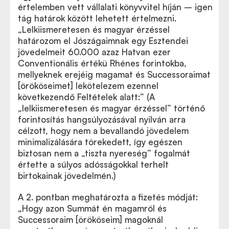
értelemben vett vállalati könyvvitel híján – igen
tág határok között lehetett értelmezni.
„Lelkiismeretesen és magyar érzéssel
határozom el Jószágaimnak egy Esztendei
jövedelmeit 60.000 azaz Hatvan ezer
Conventionális értékü Rhénes forintokba,
mellyeknek erejéig magamat és Successoraimat
[örököseimet] lekötelezem ezennel
következendő Feltételek alatt:” (A
„lelkiismeretesen és magyar érzéssel” történő
forintosítás hangsúlyozásával nyilván arra
célzott, hogy nem a bevallandó jövedelem
minimalizálására törekedett, így egészen
biztosan nem a „tiszta nyereség” fogalmát
értette a súlyos adósságokkal terhelt
birtokainak jövedelmén.)
A 2. pontban meghatározta a fizetés módját:
„Hogy azon Summát én magamról és
Successoraim [örököseim] magoknál