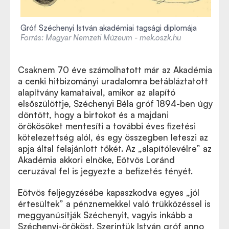
Gróf Széchenyi István akadémiai tagsági diplomája
Forrás: Magyar Nemzeti Múzeum - mek.oszk.hu
Csaknem 70 éve számolhatott már az Akadémia
a cenki hitbizományi uradalomra betábláztatott
alapítvány kamataival, amikor az alapító
elsőszülöttje, Széchenyi Béla gróf 1894-ben úgy
döntött, hogy a birtokot és a majdani
örökösöket mentesíti a további éves fizetési
kötelezettség alól, és egy összegben leteszi az
apja által felajánlott tőkét. Az „alapítólevélre” az
Akadémia akkori elnöke, Eötvös Loránd
ceruzával fel is jegyezte a befizetés tényét.
Eötvös feljegyzésébe kapaszkodva egyes „jól
értesültek” a pénznemekkel való trükközéssel is
meggyanúsítják Széchenyit, vagyis inkább a
Széchenyi-örököst. Szerintük István gróf anno