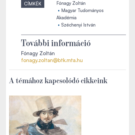
Fónagy Zoltán
CÍMKÉK
Magyar Tudományos
Akadémia
Széchenyi István
További információ
Fónagy Zoltán
fonagy.zoltan@btk.mta.hu
A témához kapcsolódó cikkeink