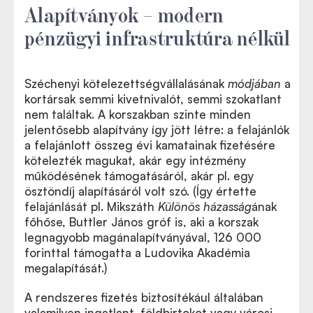
Alapítványok – modern
pénzügyi infrastruktúra nélkül
Széchenyi kötelezettségvállalásának
módjában
a
kortársak semmi kivetnivalót, semmi szokatlant
nem találtak. A korszakban szinte minden
jelentősebb alapítvány így jött létre: a felajánlók
a felajánlott összeg évi kamatainak fizetésére
kötelezték magukat, akár egy intézmény
működésének támogatásáról, akár pl. egy
ösztöndíj alapításáról volt szó. (Így értette
felajánlását pl. Mikszáth
Különös házasság
ának
főhőse, Buttler János gróf is, aki a korszak
legnagyobb magánalapítványával, 126 000
forinttal támogatta a Ludovika Akadémia
megalapítását.)
A rendszeres fizetés biztosítékául általában
valamilyen ingatlant, földbirtokot vagy városi