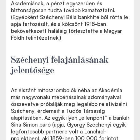
Akadémiának, a pénzt egyszerűen és
biztonságosan tudta tovább kamatoztatni.
(Egyébként Széchenyi Béla bankhitelből rótta le
apja tartozását, és a kölcsönt 1918-ban
bekövetkezett haláláig törlesztette a Magyar
Földhitelintézetnek.)
Széchenyi felajánlásának
jelentősége
Az elszánt mítoszrombolók néha az Akadémia
más nagyvonalú mecénásainak adományaival
összevetve próbálják meg legalább relativizálni
Széchenyi érdemeit a Tudós Társaság
alapításában. Az egyik ilyen „ellenpont” a bankár
Sina Simon báró (apja, György Széchenyi egyik
legfontosabb partnere volt a Lánchíd-
projektben), aki 1859-ben 100 000 forintot