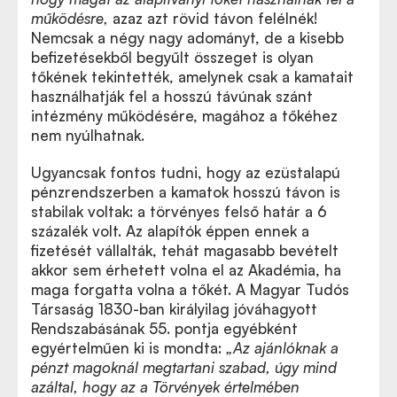
működésre,
azaz azt rövid távon felélnék!
Nemcsak a négy nagy adományt, de a kisebb
befizetésekből begyűlt összeget is olyan
tőkének tekintették, amelynek csak a kamatait
használhatják fel a hosszú távúnak szánt
intézmény működésére, magához a tőkéhez
nem nyúlhatnak.
Ugyancsak fontos tudni, hogy az ezüstalapú
pénzrendszerben a kamatok hosszú távon is
stabilak voltak: a törvényes felső határ a 6
százalék volt. Az alapítók éppen ennek a
fizetését vállalták, tehát magasabb bevételt
akkor sem érhetett volna el az Akadémia, ha
maga forgatta volna a tőkét. A Magyar Tudós
Társaság 1830-ban királyilag jóváhagyott
Rendszabásának 55. pontja egyébként
egyértelműen ki is mondta:
„Az ajánlóknak a
pénzt magoknál megtartani szabad, úgy mind
azáltal, hogy az a Törvények értelmében