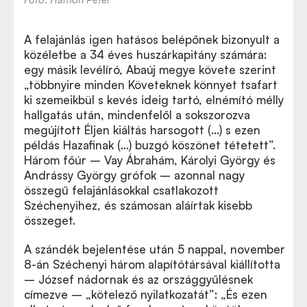
A felajánlás igen hatásos belépőnek bizonyult a
közéletbe a 34 éves huszárkapitány számára:
egy másik levélíró, Abaúj megye követe szerint
„többnyire minden Követeknek könnyet tsafart
ki szemeikbül s kevés ideig tartó, elnémító mélly
hallgatás után, mindenfelől a sokszorozva
megújított Éljen kiáltás harsogott (…) s ezen
példás Hazafinak (…) buzgó köszönet tétetett”.
Három főúr – Vay Ábrahám, Károlyi György és
Andrássy György grófok – azonnal nagy
összegű felajánlásokkal csatlakozott
Széchenyihez, és számosan aláírtak kisebb
összeget.
A szándék bejelentése után 5 nappal, november
8-án Széchenyi három alapítótársával kiállította
– József nádornak és az országgyűlésnek
címezve – „kötelező nyilatkozatát”: „És ezen