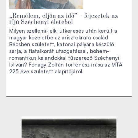
„Remélem, eljön az idő” – fejezetek az
ifjú Széchenyi életéből
Milyen szellemi-lelki útkeresés után került a
magyar közéletbe az arisztokrata család
Bécsben született, katonai pályára készülő
sarja, a fiatalkorát utazgatással, bohém-
romantikus kalandokkal fűszerező Széchenyi
István? Fónagy Zoltán történész írása az MTA
225 éve született alapítójáról.