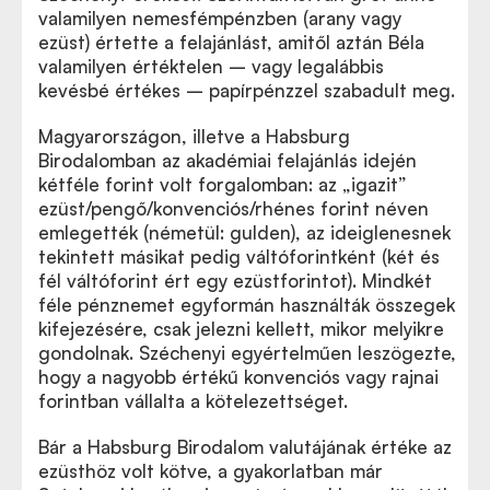
valamilyen nemesfémpénzben (arany vagy
ezüst) értette a felajánlást, amitől aztán Béla
valamilyen értéktelen – vagy legalábbis
kevésbé értékes – papírpénzzel szabadult meg.
Magyarországon, illetve a Habsburg
Birodalomban az akadémiai felajánlás idején
kétféle forint volt forgalomban: az „igazit”
ezüst/pengő/konvenciós/rhénes forint néven
emlegették (németül: gulden), az ideiglenesnek
tekintett másikat pedig váltóforintként (két és
fél váltóforint ért egy ezüstforintot). Mindkét
féle pénznemet egyformán használták összegek
kifejezésére, csak jelezni kellett, mikor melyikre
gondolnak. Széchenyi egyértelműen leszögezte,
hogy a nagyobb értékű konvenciós vagy rajnai
forintban vállalta a kötelezettséget.
Bár a Habsburg Birodalom valutájának értéke az
ezüsthöz volt kötve, a gyakorlatban már