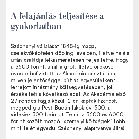
A felajánlás teljesítése a
gyakorlatban
Széchenyi vállalását 1848-ig maga,
cselekvőképtelen döblingi éveiben, illetve halála
után családja lelkiismeretesen teljesítette. Hogy
a 3600 forint, amit a gróf, illetve örököse
évente befizetett az Akadémia pénztárába,
milyen jelentőséggel bírt az egyesületként
létrejött intézmény költségvetésében, jól
érzékelteti a következő adat. Az Akadémia első
27 rendes tagja közül 12-en kaptak fizetést,
mégpedig a Pest-Budán lakók évi 500, a
vidékiek 300 forintot. Tehát a 3600 és 6000
forint között mozgó „személyi költségek” több
mint felét egyedül Széchenyi alapítványa állta!