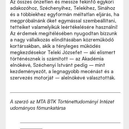
Az összes önzetlen és messze tekintő egykori
adakozóhoz, Széchenyihez, Telekihez, Sinához
és a többiekhez egyformán méltatlan eljárás, ha
megpróbálnánk őket egymással szembeállítani,
tetteiket valamelyikük leértékelésére használni!
Az érdemek megítélésében nyugodtan bízzunk
a nagy vállalkozás elindításában közreműködő
kortársakban, akik a tényleges működés
megkezdésekor Teleki Józsefet – aki elismert
történésznek is számított – az Akadémia
elnökévé, Széchenyi Istvánt pedig – mint
kezdeményezőt, a legnagyobb mecénást és a
szervezés motorját – alelnökévé választották.
A szerző az MTA BTK Történettudományi Intézet
udományos főmunkatársa