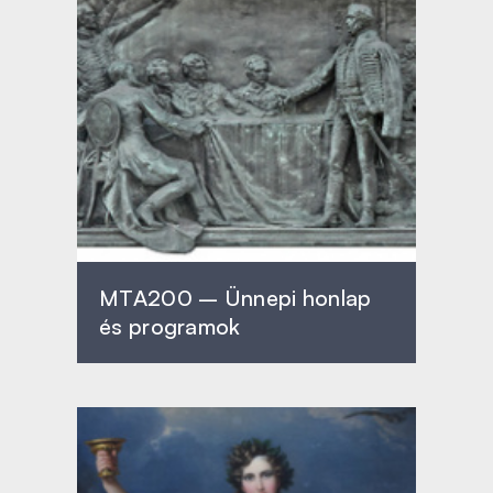
MTA200 – Ünnepi honlap
és programok