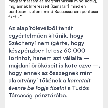
megtarthassam és megtarthassák mind addig,
míg annak Interesseit [kamatait] mind én
pontosan fizetem, mind Successoraim pontosan
fizetik.”
Az alapítólevélből tehát
egyértelműen kitűnik, hogy
Széchenyi nem ígérte, hogy
készpénzben letesz 60 000
forintot, hanem azt vállalta –
majdani örököseit is kötelezve –,
hogy ennek az összegnek mint
alapítványi tőkének a
kamatait
évente be fogja fizetni
a Tudós
Társaság pénztárába.