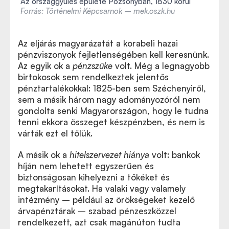
Az országgyűlés épülete Pozsonyban, 1830 körül
Forrás: Történelmi Képcsarnok – mek.oszk.hu
Az eljárás magyarázatát a korabeli hazai
pénzviszonyok fejletlenségében kell keresnünk.
Az egyik ok a
pénzszűke
volt. Még a legnagyobb
birtokosok sem rendelkeztek jelentős
pénztartalékokkal: 1825-ben sem Széchenyiről,
sem a másik három nagy adományozóról nem
gondolta senki Magyarországon, hogy le tudna
tenni ekkora összeget készpénzben, és nem is
várták ezt el tőlük.
A másik ok a
hitelszervezet hiánya
volt: bankok
híján nem lehetett egyszerűen és
biztonságosan kihelyezni a tőkéket és
megtakarításokat. Ha valaki vagy valamely
intézmény – például az örökségeket kezelő
árvapénztárak – szabad pénzeszközzel
rendelkezett, azt csak magánúton tudta