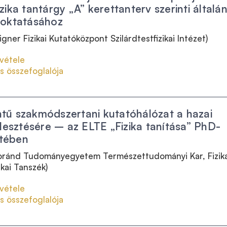
zika tantárgy „A” kerettanterv szerinti általá
 oktatásához
ner Fizikai Kutatóközpont Szilárdtestfizikai Intézet)
vétele
s összefoglalója
ntű szakmódszertani kutatóhálózat a hazai
ejlesztésére – az ELTE „Fizika tanítása” PhD-
etében
Loránd Tudományegyetem
Természettudományi Kar, Fizika
ikai Tanszék)
vétele
s összefoglalója