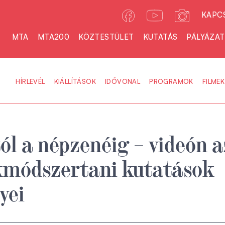
KAPC
MTA
MTA200
KÖZTESTÜLET
KUTATÁS
PÁLYÁZA
HÍRLEVÉL
KIÁLLÍTÁSOK
IDŐVONAL
PROGRAMOK
FILMEK
tól a népzenéig – videón a
kmódszertani kutatások
yei