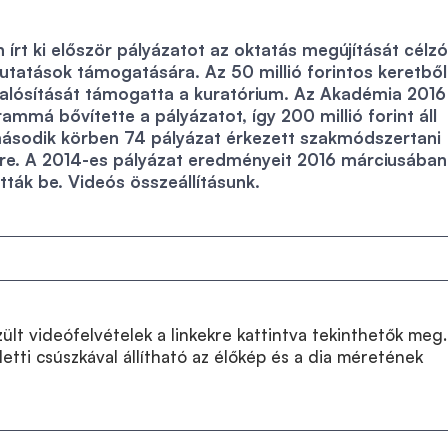
írt ki először pályázatot az oktatás megújítását célzó
tatások támogatására. Az 50 millió forintos keretből
valósítását támogatta a kuratórium. Az Akadémia 2016
mmá bővítette a pályázatot, így 200 millió forint áll
második körben 74 pályázat érkezett szakmódszertani
re. A 2014-es pályázat eredményeit 2016 márciusában
ták be. Videós összeállításunk.
ült videófelvételek a linkekre kattintva tekinthetők meg.
letti csúszkával állítható az élőkép és a dia méretének