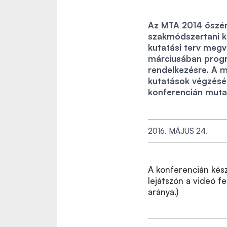
Az MTA 2014 őszén 
szakmódszertani ku
kutatási terv meg
márciusában progra
rendelkezésre. A 
kutatások végzésé
konferencián mutat
2016. MÁJUS 24.
A konferencián kész
lejátszón a videó fe
aránya.)