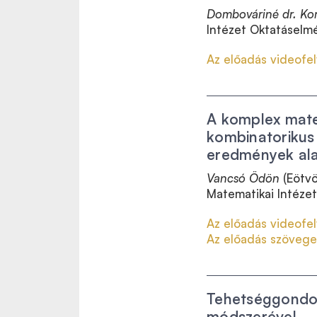
Dombováriné dr. Ko
Intézet Oktatáselmé
Az előadás videofel
A komplex mate
kombinatorikus 
eredmények al
Vancsó Ödön
(Eötv
Matematikai Intézet
Az előadás videofel
Az előadás szövege
Tehetséggondoz
módszerével