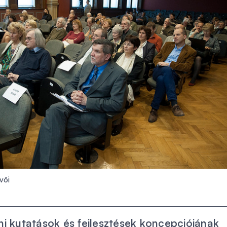
vői
i kutatások és fejlesztések koncepciójának