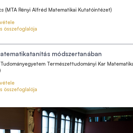
cs
(MTA Rényi Alfréd Matematikai Kutatóintézet)
vétele
s összefoglalója
matematikatanítás módszertanában
 Tudományegyetem Természettudományi Kar Matematika
)
vétele
s összefoglalója