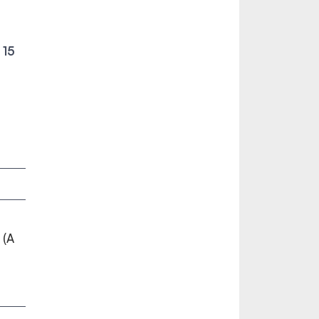
 15
 (A