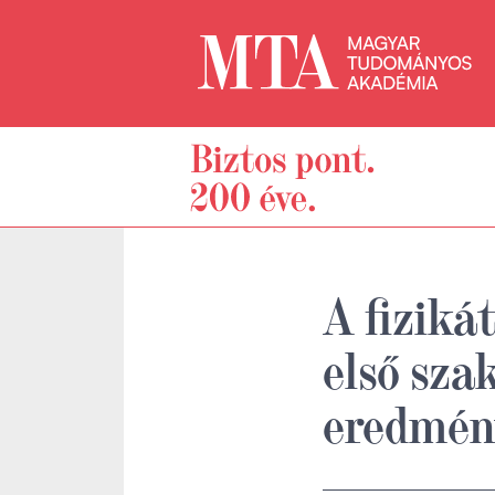
A fiziká
első sza
eredmén