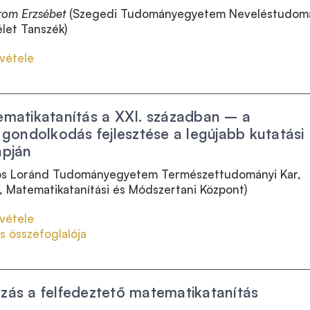
rom Erzsébet
(Szegedi Tudományegyetem Neveléstudom
let Tanszék)
vétele
matikatanítás a XXI. században – a
gondolkodás fejlesztése a legújabb kutatási
apján
ös Loránd Tudományegyetem Természettudományi Kar,
, Matematikatanítási és Módszertani Központ)
vétele
s összefoglalója
ás a felfedeztető matematikatanítás