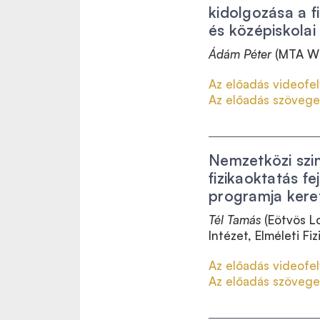
kidolgozása a fi
és középiskolai
Ádám Péter
(MTA Wig
Az előadás videofel
Az előadás szövege
Nemzetközi szi
fizikaoktatás f
programja ker
Tél Tamás
(Eötvös 
Intézet,
Elméleti Fiz
Az előadás videofel
Az előadás szövege