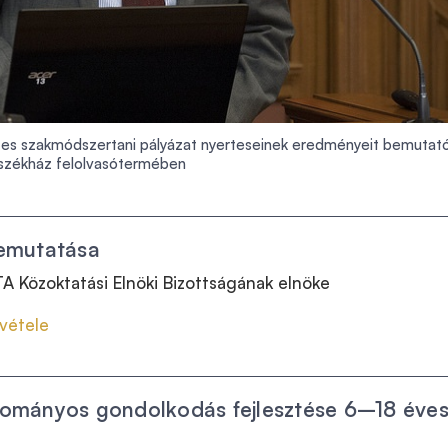
-es szakmódszertani pályázat nyerteseinek eredményeit bemutat
székház felolvasótermében
emutatása
A Közoktatási Elnöki Bizottságának elnöke
vétele
ományos gondolkodás fejlesztése 6–18 éve