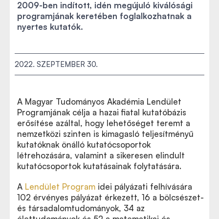
2009-ben indított, idén megújuló kiválósági
programjának keretében foglalkozhatnak a
nyertes kutatók.
2022. SZEPTEMBER 30.
A Magyar Tudományos Akadémia Lendület
Programjának célja a hazai fiatal kutatóbázis
erősítése azáltal, hogy lehetőséget teremt a
nemzetközi szinten is kimagasló teljesítményű
kutatóknak önálló kutatócsoportok
létrehozására, valamint a sikeresen elindult
kutatócsoportok kutatásainak folytatására.
A
Lendület Program
idei pályázati felhívására
102 érvényes pályázat érkezett, 16 a bölcsészet-
és társadalomtudományok, 34 az
élettudományok és
52 a matematikai és