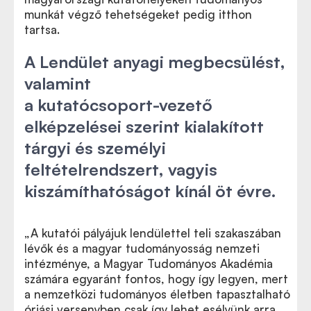
munkát végző tehetségeket pedig itthon
tartsa.
A Lendület anyagi megbecsülést,
valamint
a kutatócsoport-vezető
elképzelései szerint kialakított
tárgyi és személyi
feltételrendszert, vagyis
kiszámíthatóságot kínál öt évre.
„A kutatói pályájuk lendülettel teli szakaszában
lévők és a magyar tudományosság nemzeti
intézménye, a Magyar Tudományos Akadémia
számára egyaránt fontos, hogy így legyen, mert
a nemzetközi tudományos életben tapasztalható
óriási versenyben csak így lehet esélyünk arra,