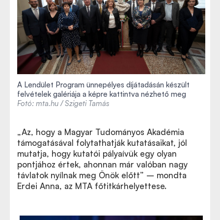
A Lendület Program ünnepélyes díjátadásán készült
felvételek galériája a képre kattintva nézhető meg
Fotó: mta.hu / Szigeti Tamás
„Az, hogy a Magyar Tudományos Akadémia
támogatásával folytathatják kutatásaikat, jól
mutatja, hogy kutatói pályaívük egy olyan
pontjához értek, ahonnan már valóban nagy
távlatok nyílnak meg Önök előtt” – mondta
Erdei Anna, az MTA főtitkárhelyettese.