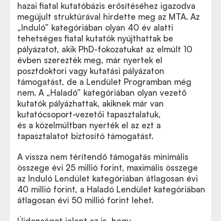
hazai fiatal kutatóbázis erősítéséhez igazodva
megújult struktúrával hirdette meg az MTA. Az
„Induló” kategóriában olyan 40 év alatti
tehetséges fiatal kutatók nyújthattak be
pályázatot, akik PhD-fokozatukat az elmúlt 10
évben szerezték meg, már nyertek el
posztdoktori vagy kutatási pályázaton
támogatást, de a Lendület Programban még
nem. A „Haladó” kategóriában olyan vezető
kutatók pályázhattak, akiknek már van
kutatócsoport-vezetői tapasztalatuk,
és a közelmúltban nyerték el az ezt a
tapasztalatot biztosító támogatást.
A vissza nem térítendő támogatás minimális
összege évi 25 millió forint, maximális összege
az Induló Lendület kategóriában átlagosan évi
40 millió forint, a Haladó Lendület kategóriában
átlagosan évi 50 millió forint lehet.
Újdonságot jelent az is, hogy