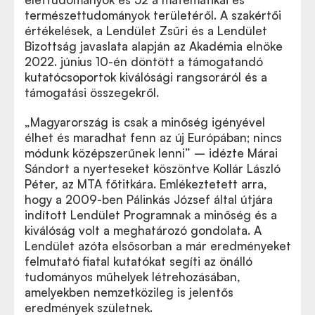
természettudományok területéről. A szakértői
értékelések, a Lendület Zsűri és a Lendület
Bizottság javaslata alapján
az Akadémia elnöke
2022. június 10-én döntött a támogatandó
kutatócsoportok kiválósági rangsoráról és a
támogatási összegekről.
„Magyarország is csak a minőség igényével
élhet és maradhat fenn az új Európában; nincs
módunk középszerűnek lenni” – idézte Márai
Sándort a nyerteseket köszöntve Kollár László
Péter, az MTA főtitkára. Emlékeztetett arra,
hogy a 2009-ben Pálinkás József által útjára
indított Lendület Programnak a minőség és a
kiválóság volt a meghatározó gondolata. A
Lendület azóta elsősorban a már eredményeket
felmutató fiatal kutatókat segíti az önálló
tudományos műhelyek létrehozásában,
amelyekben nemzetközileg is jelentős
eredmények születnek.