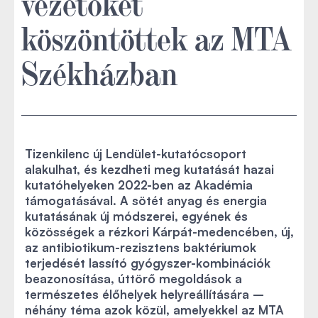
vezetőket
köszöntöttek az MTA
Székházban
Tizenkilenc új Lendület-kutatócsoport
alakulhat, és kezdheti meg kutatását hazai
kutatóhelyeken 2022-ben az Akadémia
támogatásával. A sötét anyag és energia
kutatásának új módszerei, egyének és
közösségek a rézkori Kárpát-medencében, új,
az antibiotikum-rezisztens baktériumok
terjedését lassító gyógyszer-kombinációk
beazonosítása, úttörő megoldások a
természetes élőhelyek helyreállítására –
néhány téma azok közül, amelyekkel az MTA