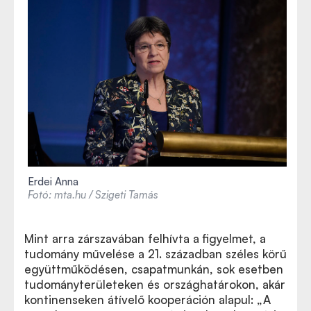
Erdei Anna
Fotó: mta.hu / Szigeti Tamás
Mint arra zárszavában felhívta a figyelmet, a
tudomány művelése a 21. században széles körű
együttműködésen, csapatmunkán, sok esetben
tudományterületeken és országhatárokon, akár
kontinenseken átívelő kooperáción alapul: „A