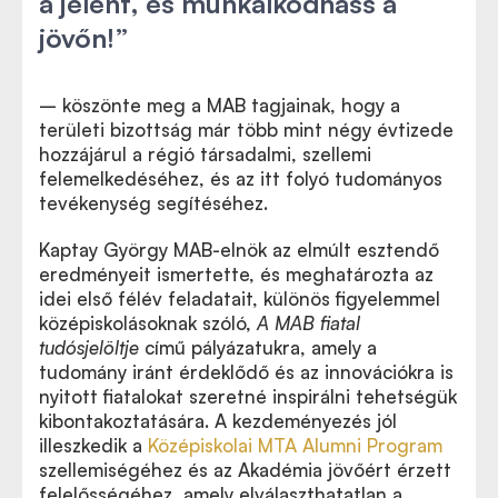
a jelent, és munkálkodhass a
jövőn!”
– köszönte meg a MAB tagjainak, hogy a
területi bizottság már több mint négy évtizede
hozzájárul a régió társadalmi, szellemi
felemelkedéséhez, és az itt folyó tudományos
tevékenység segítéséhez.
Kaptay György MAB-elnök az elmúlt esztendő
eredményeit ismertette, és meghatározta az
idei első félév feladatait, különös figyelemmel
középiskolásoknak szóló,
A MAB fiatal
tudósjelöltje
című pályázatukra, amely a
tudomány iránt érdeklődő és az innovációkra is
nyitott fiatalokat szeretné inspirálni tehetségük
kibontakoztatására. A kezdeményezés jól
illeszkedik a
Középiskolai MTA Alumni Program
szellemiségéhez és az Akadémia jövőért érzett
felelősségéhez, amely elválaszthatatlan a