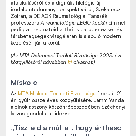
átalakulásáról és a digitális filológia új
irodalomtudományi perspektíváról, Szekanecz
Zoltán, a DE ÁOK Reumatológiai Tanszék
professzora
A reumatológia LEGO kockái
címmel
pedig a rheumatoid arthritis patogenezisét és
társbetegségek vizsgálatán is alapuló modern
kezelését járta körül.
(Az MTA Debreceni Területi Bizottsága 2023. évi
közgyűléséről bővebben
itt
olvashat.)
Miskolc
Az
MTA Miskolci Területi Bizottsága
február 21-
én gyűlt össze éves közgyűlésére. Lamm Vanda
alelnök asszony köszöntőbeszédében Széchenyi
István gondolatát idézve –
„Tiszteld a múltat, hogy érthesd