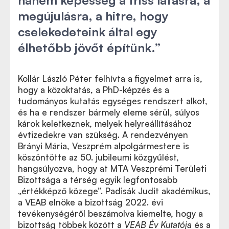
hanem képesség a friss látásra, a
megújulásra, a hitre, hogy
cselekedeteink által egy
élhetőbb jövőt építünk.”
Kollár László Péter felhívta a figyelmet arra is,
hogy a közoktatás, a PhD-képzés és a
tudományos kutatás egységes rendszert alkot,
és ha e rendszer bármely eleme sérül, súlyos
károk keletkeznek, melyek helyreállításához
évtizedekre van szükség. A rendezvényen
Brányi Mária, Veszprém alpolgármestere is
köszöntötte az 50. jubileumi közgyűlést,
hangsúlyozva, hogy at MTA Veszprémi Területi
Bizottsága a térség egyik legfontosabb
„értékképző közege”. Padisák Judit akadémikus,
a VEAB elnöke a bizottság 2022. évi
tevékenységéről beszámolva kiemelte, hogy a
bizottság többek között a
VEAB Év Kutatója
és a