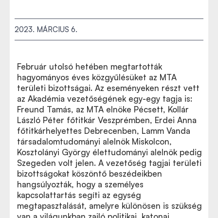
2023. MÁRCIUS 6.
Február utolsó hetében megtartották
hagyományos éves közgyűlésüket az MTA
területi bizottságai. Az eseményeken részt vett
az Akadémia vezetőségének egy-egy tagja is:
Freund Tamás, az MTA elnöke Pécsett, Kollár
László Péter főtitkár Veszprémben, Erdei Anna
főtitkárhelyettes Debrecenben, Lamm Vanda
társadalomtudományi alelnök Miskolcon,
Kosztolányi György élettudományi alelnök pedig
Szegeden volt jelen. A vezetőség tagjai területi
bizottságokat köszöntő beszédeikben
hangsúlyozták, hogy a személyes
kapcsolattartás segíti az egység
megtapasztalását, amelyre különösen is szükség
van a világunkban zajló politikai, katonai,