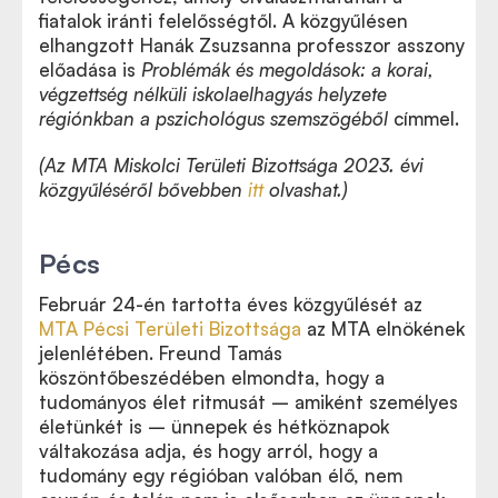
fiatalok iránti felelősségtől. A közgyűlésen
elhangzott Hanák Zsuzsanna professzor asszony
előadása is
Problémák és megoldások: a korai,
végzettség nélküli iskolaelhagyás helyzete
régiónkban a pszichológus szemszögéből
címmel.
(Az MTA Miskolci Területi Bizottsága 2023. évi
közgyűléséről bővebben
itt
olvashat.)
Pécs
Február 24-én tartotta éves közgyűlését az
MTA Pécsi Területi Bizottsága
az MTA elnökének
jelenlétében. Freund Tamás
köszöntőbeszédében elmondta, hogy a
tudományos élet ritmusát – amiként személyes
életünkét is – ünnepek és hétköznapok
váltakozása adja, és hogy arról, hogy a
tudomány egy régióban valóban élő, nem