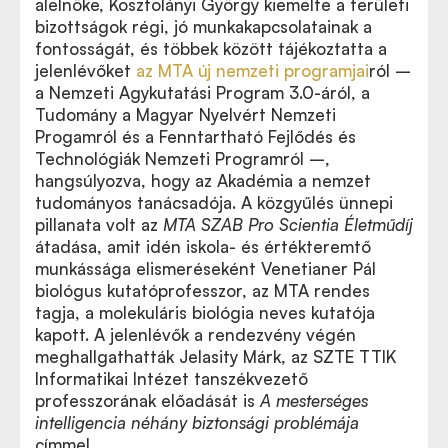
alelnöke, Kosztolányi György kiemelte a területi
bizottságok régi, jó munkakapcsolatainak a
fontosságát, és többek között tájékoztatta a
jelenlévőket
az MTA új nemzeti programjai
ról –
a Nemzeti Agykutatási Program 3.0-áról, a
Tudomány a Magyar Nyelvért Nemzeti
Progamról és a Fenntartható Fejlődés és
Technológiák Nemzeti Programról –,
hangsúlyozva, hogy az Akadémia a nemzet
tudományos tanácsadója. A közgyűlés ünnepi
pillanata volt az
MTA SZAB Pro Scientia Életműdíj
átadása, amit idén iskola- és értékteremtő
munkássága elismeréseként Venetianer Pál
biológus kutatóprofesszor, az MTA rendes
tagja, a molekuláris biológia neves kutatója
kapott. A jelenlévők a rendezvény végén
meghallgathatták Jelasity Márk, az SZTE TTIK
Informatikai Intézet tanszékvezető
professzorának előadását is
A mesterséges
intelligencia néhány biztonsági problémája
címmel.