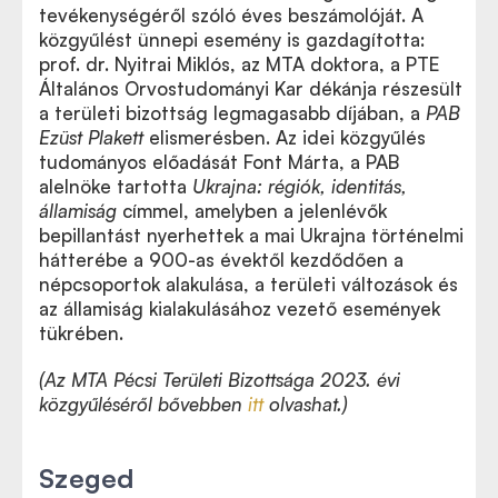
tevékenységéről szóló éves beszámolóját. A
közgyűlést ünnepi esemény is gazdagította:
prof. dr. Nyitrai Miklós, az MTA doktora, a PTE
Általános Orvostudományi Kar dékánja részesült
a területi bizottság legmagasabb díjában, a
PAB
Ezüst Plakett
elismerésben. Az idei közgyűlés
tudományos előadását Font Márta, a PAB
alelnöke tartotta
Ukrajna: régiók, identitás,
államiság
címmel, amelyben a jelenlévők
bepillantást nyerhettek a mai Ukrajna történelmi
hátterébe a 900-as évektől kezdődően a
népcsoportok alakulása, a területi változások és
az államiság kialakulásához vezető események
tükrében.
(Az MTA Pécsi Területi Bizottsága 2023. évi
közgyűléséről bővebben
itt
olvashat.)
Szeged