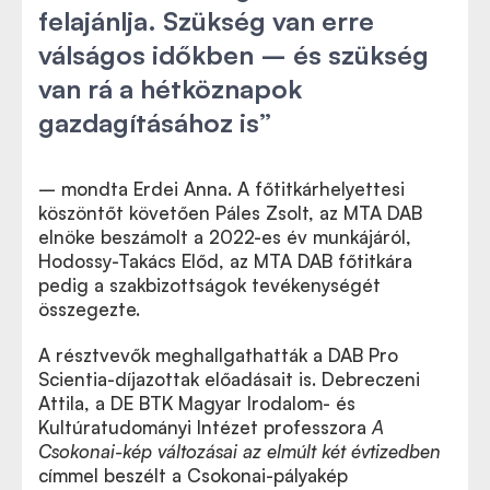
felajánlja. Szükség van erre
válságos időkben – és szükség
van rá a hétköznapok
gazdagításához is
”
– mondta Erdei Anna. A főtitkárhelyettesi
köszöntőt követően Páles Zsolt, az MTA DAB
elnöke beszámolt a 2022-es év munkájáról,
Hodossy-Takács Előd, az MTA DAB főtitkára
pedig a szakbizottságok tevékenységét
összegezte.
A résztvevők meghallgathatták a DAB Pro
Scientia-díjazottak előadásait is.
Debreczeni
Attila, a DE BTK Magyar Irodalom- és
Kultúratudományi Intézet professzora
A
Csokonai-kép változásai az elmúlt két évtizedben
címmel beszélt a Csokonai-pályakép