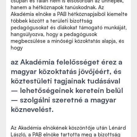
csupán és talán nem is elsősorban az ünnepek,
hanem a hétköznapok tanúskodnak. Az
Akadémia elnöke a PAB hétköznapjaiból kiemelte
többek között a területi bizottság
pedagógusokat és diákokat támogató munkáját,
hangsúlyozva, hogy a pedagógusok
megbecsülése a minőségi közoktatás alapja, és
hogy
az Akadémia felelősséget érez a
magyar közoktatás jövőjéért, és
köztestületi tagjainak tudásával
– lehetőségeinek keretein belül
– szolgálni szeretné a magyar
köznevelést.
Az Akadémia elnökének köszöntője után Lénárd
László, a PAB elnöke tartotta meg a bizottság