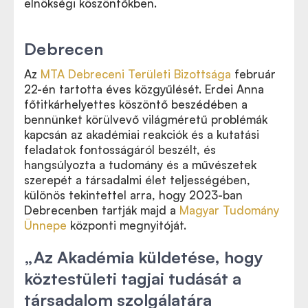
elnökségi köszöntőkben.
Debrecen
Az
MTA Debreceni Területi Bizottsága
február
22-én tartotta éves közgyűlését. Erdei Anna
főtitkárhelyettes köszöntő beszédében a
bennünket körülvevő világméretű problémák
kapcsán az akadémiai reakciók és a kutatási
feladatok fontosságáról beszélt, és
hangsúlyozta a tudomány és a művészetek
szerepét a társadalmi élet teljességében,
különös tekintettel arra, hogy 2023-ban
Debrecenben tartják majd a
Magyar Tudomány
Ünnepe
központi megnyitóját.
„
Az Akadémia küldetése, hogy
köztestületi tagjai tudását a
társadalom szolgálatára