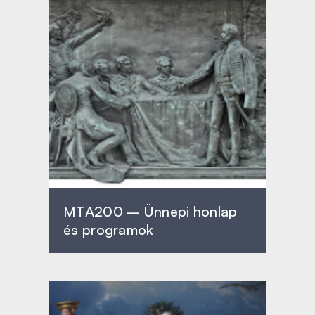
MTA200 – Ünnepi honlap
és programok