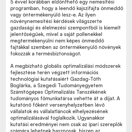
5 évvel korábban eldönthető egy nemesítési
programban, hogy a leendő kajszifajta önmeddő
vagy öntermékenyülő lesz-e. Az ilyen
növénynemesítési kérdések világszerte
gazdasági és élelmezési szempontból is kiemelt
jelentőségűek, mivel a saját pollenekkel
megtermékenyülni nem képes önmeddő
fajtákkal szemben az öntermékenyülő növények
fokozzák a termésbiztonságot.
A megbízható globális optimalizálási módszerek
fejlesztése terén végzett információs
technológiai kutatásaiért Gazdag-Tóth
Boglárka, a Szegedi Tudományegyetem
Számítógépes Optimalizálás Tanszékének
tudományos főmunkatársa vehette át a díjat. A
kutatónő főként versenyhelyzetben lévő
vállalatok és vállalatláncok elhelyezésének
optimalizálásával foglalkozik. Ugyanakkor
kutatási eredményei nem csak az ipari szereplők
számára lehetnek hasznosak, hiszen az