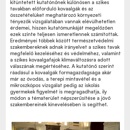
kitüntetett kutatónőnek különösen a szikes
tavakban előforduló kovaalgák és az
összetételüket meghatározó környezeti
tényezők vizsgálatában vannak elévülhetetlen
érdemei, hiszen kutatómunkáját megelőzően
ezek szinte teljesen ismeretlennek számítottak.
Eredményei többek között természetvédelmi
szakembereknek adnak irányelvet a szikes tavak
megfelelő kezeléséhez és védelméhez, valamint
a szikes kovaalgafajok klímaváltozásra adott
válaszának megértéséhez. A kutatónő szerint
ráadásul a kovaalgák formagazdagsága akár
már az óvodás, a terepi mintavétel és a
mikroszkópos vizsgálat pedig az iskolás
gyermekek figyelmét is megragadhatja, ily
módon a tématerület népszerűsítése a jövő
szakembereinek kinevelésében is segíthet.