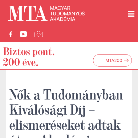
→
MTA200
Nők a Tudományban
Kiválósági Díj –
elismeréseket adtak