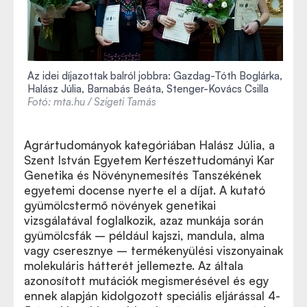
Az idei díjazottak balról jobbra:
Gazdag-Tóth Boglárka,
Halász Júlia, Barnabás Beáta,
Stenger-Kovács Csilla
Fotó: mta.hu / Szigeti Tamás
Agrártudományok kategóriában Halász Júlia, a
Szent István Egyetem Kertészettudományi Kar
Genetika és Növénynemesítés Tanszékének
egyetemi docense nyerte el a díjat. A kutató
gyümölcstermő növények genetikai
vizsgálatával foglalkozik, azaz munkája során
gyümölcsfák – például kajszi, mandula, alma
vagy cseresznye – termékenyülési viszonyainak
molekuláris hátterét jellemezte. Az általa
azonosított mutációk megismerésével és egy
ennek alapján kidolgozott speciális eljárással 4-