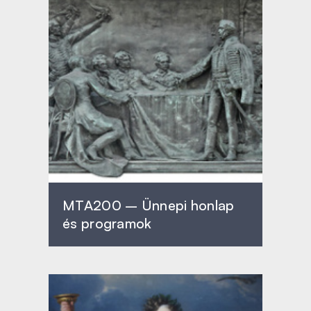
MTA200 – Ünnepi honlap
és programok