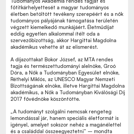
Tudományos Akadémia rendes tagját és
főtitkárhelyettesét a magyar tudományos
életben betöltött tevékeny szerepéért és a nők
tudományos pályájának támogatása területén
végzett kiemelkedő munkájáért. Életműdíjat
eddig egyetlen alkalommal ítélt oda a
szervezőbizottság, akkor Hargittai Magdolna
akadémikus vehette át az elismerést.
A díjazottakat Bokor József, az MTA rendes
tagja és természettudományi alelnöke, Groó
Dóra, a Nők a Tudományban Egyesület elnöke,
Réthelyi Miklós, az UNESCO Magyar Nemzeti
Bizottságának elnöke, illetve Hargittai Magdolna
akadémikus, a Nők a Tudományban Kiválósági Díj
2017 fővédnöke köszöntötte.
„A tudományt szolgálni nemcsak rengeteg
lemondással jár, hanem speciális életformát is
igényel, amelyet sokszor nehéz a magánélettel
és a családdal összeegyeztetni” – mondta