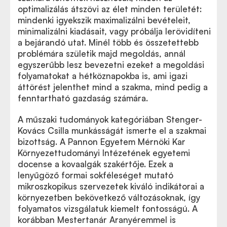
optimalizálás átszövi az élet minden területét:
mindenki igyekszik maximalizálni bevételeit,
minimalizálni kiadásait, vagy próbálja lerövidíteni
a bejárandó utat. Minél több és összetettebb
problémára születik majd megoldás, annál
egyszerűbb lesz bevezetni ezeket a megoldási
folyamatokat a hétköznapokba is, ami igazi
áttörést jelenthet mind a szakma, mind pedig a
fenntartható gazdaság számára.
A műszaki tudományok kategóriában Stenger-
Kovács Csilla munkásságát ismerte el a szakmai
bizottság. A Pannon Egyetem Mérnöki Kar
Környezettudományi Intézetének egyetemi
docense a kovaalgák szakértője. Ezek a
lenyűgöző formai sokféleséget mutató
mikroszkopikus szervezetek kiváló indikátorai a
környezetben bekövetkező változásoknak, így
folyamatos vizsgálatuk kiemelt fontosságú. A
korábban Mestertanár Aranyéremmel is