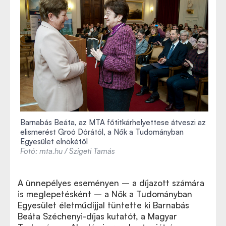
Barnabás Beáta, az MTA főtitkárhelyettese átveszi az
elismerést Groó Dórától, a Nők a Tudományban
Egyesület elnökétől
Fotó: mta.hu / Szigeti Tamás
A ünnepélyes eseményen – a díjazott számára
is meglepetésként – a Nők a Tudományban
Egyesület életműdíjjal tüntette ki Barnabás
Beáta Széchenyi-díjas kutatót, a Magyar