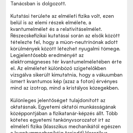
Tanácsban is dolgozott.
Kutatási területe az elméleti fizika volt, ezen
belül is az elemi részek elmélete, a
kvantumelmélet és a relativitáselmélet.
Részecskefizikai kutatásai során az elsők között
tételezte fel, hogy a müon-neutrínónak adott
körülmények között létezhet nyugalmi tömege.
Legjelentősebb eredményét az
elektromágneses tér kvantumelméletében érte
el. Az elméletet különböző szigetelőkben
vizsgálva sikerült kimutatnia, hogy a vákuumban
ismert kvantumos kép (azaz a foton) érvényes
mind az izotrop, mind a kristályos közegekben.
Különleges jelentőséget tulajdonított az
oktatásnak. Egyetemi oktatói munkásságának
középpontjában a fizikatanár-képzés állt. Több
kötetes egyetemi tankönyvsorozatot írt az
elméleti fizika (klasszikus mechanikától egészen
a kvantummechanikáig terjedő) klasszikus