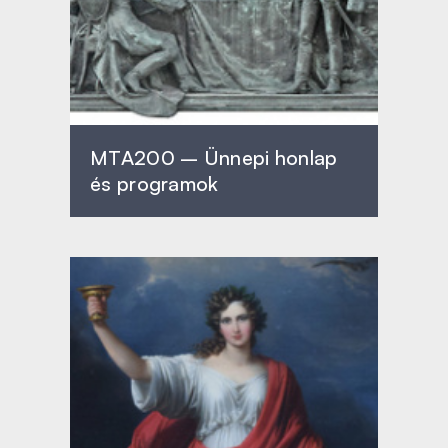
MTA200 – Ünnepi honlap
és programok