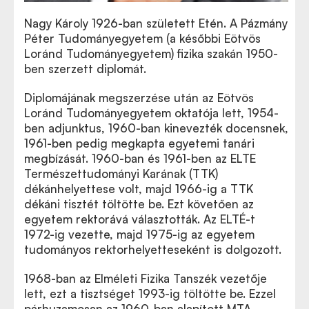
Nagy Károly 1926-ban született Etén. A Pázmány
Péter Tudományegyetem (a későbbi Eötvös
Loránd Tudományegyetem) fizika szakán 1950-
ben szerzett diplomát.
Diplomájának megszerzése után az Eötvös
Loránd Tudományegyetem oktatója lett, 1954-
ben adjunktus, 1960-ban kinevezték docensnek,
1961-ben pedig megkapta egyetemi tanári
megbízását. 1960-ban és 1961-ben az ELTE
Természettudományi Karának (TTK)
dékánhelyettese volt, majd 1966-ig a TTK
dékáni tisztét töltötte be. Ezt követően az
egyetem rektorává választották. Az ELTÉ-t
1972-ig vezette, majd 1975-ig az egyetem
tudományos rektorhelyetteseként is dolgozott.
1968-ban az Elméleti Fizika Tanszék vezetője
lett, ezt a tisztséget 1993-ig töltötte be. Ezzel
párhuzamosan az 1960-ban alapított MTA