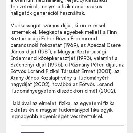
fejezeteiről, melyet a fizikatanár szakos
hallgatók generációi használtak.
Munkásságát számos díjjal, kitüntetéssel
ismerték el. Megkapta egyebek mellett a Finn
Köztársasági Fehér Rózsa Érdemrend
parancsnoki fokozatát (1969), az Apáczai Csere
János-díjat (1981), a Magyar Köztársasági
Érdemrend középkeresztjét (1993), valamint a
Széchenyi-díjat (1996), a Pázmány Péter-díjat, az
Eötvös Loránd Fizikai Társulat Érmét (2001), az
Arany János Közalapítvány a Tudományért
nagydíját (2002), továbbá az Eötvös Loránd
Tudományegyetem díszdoktori címét (2002).
Halálával az elméleti fizika, az egyetemi fizika
oktatás és a magyar tudománypolitika egyik
legnagyobb egyéniségét veszítettük el.