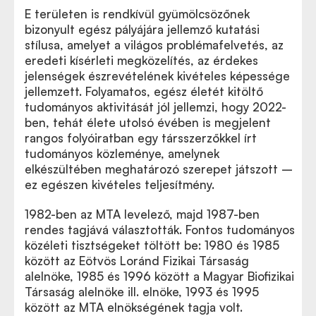
E területen is rendkívül gyümölcsözőnek
bizonyult egész pályájára jellemző kutatási
stílusa, amelyet a világos problémafelvetés, az
eredeti kísérleti megközelítés, az érdekes
jelenségek észrevételének kivételes képessége
jellemzett. Folyamatos, egész életét kitöltő
tudományos aktivitását jól jellemzi, hogy 2022-
ben, tehát élete utolsó évében is megjelent
rangos folyóiratban egy társszerzőkkel írt
tudományos közleménye, amelynek
elkészültében meghatározó szerepet játszott –
ez egészen kivételes teljesítmény.
1982-ben az MTA levelező, majd 1987-ben
rendes tagjává választották. Fontos tudományos
közéleti tisztségeket töltött be: 1980 és 1985
között az Eötvös Loránd Fizikai Társaság
alelnöke, 1985 és 1996 között a Magyar Biofizikai
Társaság alelnöke ill. elnöke, 1993 és 1995
között az MTA elnökségének tagja volt.