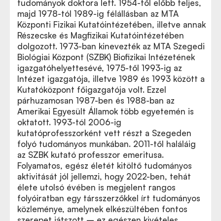
tudományok doktora lett. 1954-től előbb teljes,
majd 1978-tól 1989-ig félállásban az MTA
Központi Fizikai Kutatóintézetében, illetve annak
Részecske és Magfizikai Kutatóintézetében
dolgozott. 1973-ban kinevezték az MTA Szegedi
Biológiai Központ (SZBK) Biofizikai Intézetének
igazgatóhelyettesévé, 1975-től 1993-ig az
Intézet igazgatója, illetve 1989 és 1993 között a
Kutatóközpont főigazgatója volt. Ezzel
párhuzamosan 1987-ben és 1988-ban az
Amerikai Egyesült Államok több egyetemén is
oktatott. 1993-tól 2006-ig
kutatóprofesszorként vett részt a Szegeden
folyó tudományos munkában. 2011-től haláláig
az SZBK kutató professzor emeritusa.
Folyamatos, egész életét kitöltő tudományos
aktivitását jól jellemzi, hogy 2022-ben, tehát
élete utolsó évében is megjelent rangos
folyóiratban egy társszerzőkkel írt tudományos
közleménye, amelynek elkészültében fontos
szerepet játszott – ez egészen kivételes