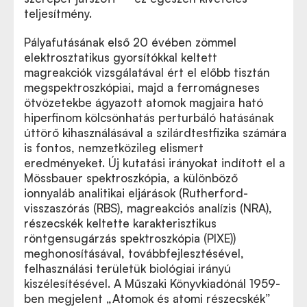
teljesítmény.
Pályafutásának első 20 évében zömmel
elektrosztatikus gyorsítókkal keltett
magreakciók vizsgálatával ért el előbb tisztán
megspektroszkópiai, majd a ferromágneses
ötvözetekbe ágyazott atomok magjaira ható
hiperfinom kölcsönhatás perturbáló hatásának
úttörő kihasználásával a szilárdtestfizika számára
is fontos, nemzetközileg elismert
eredményeket. Új kutatási irányokat indított el a
Mössbauer spektroszkópia, a különböző
ionnyaláb analitikai eljárások (Rutherford-
visszaszórás (RBS), magreakciós analízis (NRA),
részecskék keltette karakterisztikus
röntgensugárzás spektroszkópia (PIXE))
meghonosításával, továbbfejlesztésével,
felhasználási területük biológiai irányú
kiszélesítésével. A Műszaki Könyvkiadónál 1959-
ben megjelent „Atomok és atomi részecskék”