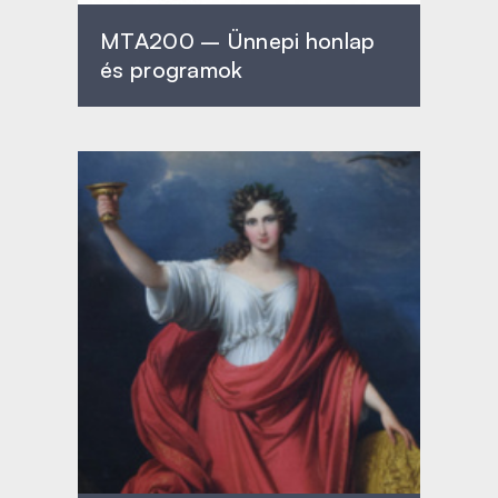
MTA200 – Ünnepi honlap
és programok