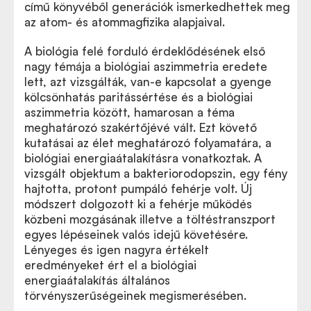
című könyvéből generációk ismerkedhettek meg
az atom- és atommagfizika alapjaival.
A biológia felé forduló érdeklődésének első
nagy témája a biológiai aszimmetria eredete
lett, azt vizsgálták, van-e kapcsolat a gyenge
kölcsönhatás paritássértése és a biológiai
aszimmetria között, hamarosan a téma
meghatározó szakértőjévé vált. Ezt követő
kutatásai az élet meghatározó folyamatára, a
biológiai energiaátalakításra vonatkoztak. A
vizsgált objektum a bakteriorodopszin, egy fény
hajtotta, protont pumpáló fehérje volt. Új
módszert dolgozott ki a fehérje működés
közbeni mozgásának illetve a töltéstranszport
egyes lépéseinek valós idejű követésére.
Lényeges és igen nagyra értékelt
eredményeket ért el a biológiai
energiaátalakítás általános
törvényszerűségeinek megismerésében.