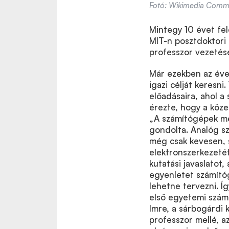
Fotó: Wikimedia Com
Mintegy 10 évet fel
MIT-n posztdoktori 
professzor vezetése
Már ezekben az éve
igazi célját keresn
előadásaira, ahol a
érezte, hogy a köze
„A számítógépek meg
gondolta. Analóg sz
még csak kevesen, s
elektronszerkezetét
kutatási javaslatot,
egyenletet számító
lehetne tervezni. Íg
első egyetemi számí
Imre, a sárbogárdi 
professzor mellé, a