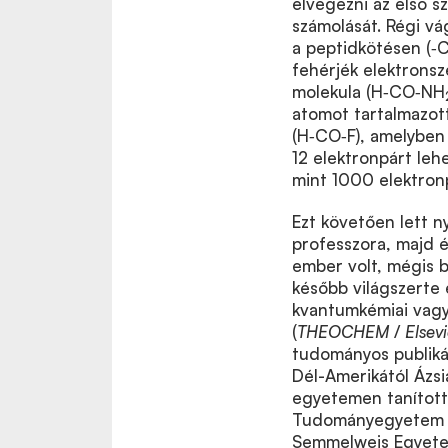
elvégezni az első s
számolását. Régi vá
a peptidkötésen (‑
fehérjék elektronsz
molekula (H‑CO‑NH
atomot tartalmazott.
(H‑CO‑F), amelyben 
12 elektronpárt leh
mint 1000 elektronp
Ezt követően lett n
professzora, majd 
ember volt, mégis b
később világszerte 
kvantumkémiai vagy
(
THEOCHEM
/
Elsevi
tudományos publikác
Dél-Amerikától Ázsi
egyetemen tanított
Tudományegyetem (1
Semmelweis Egyete