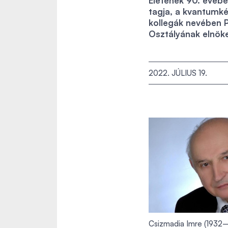
Életének 90. évébe
tagja, a kvantumké
kollegák nevében 
Osztályának elnöke
2022. JÚLIUS 19.
Csizmadia Imre (1932