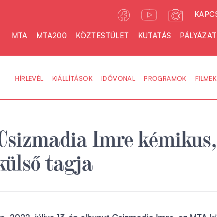
KAPC
MTA
MTA200
KÖZTESTÜLET
KUTATÁS
PÁLYÁZA
HÍRLEVÉL
KIÁLLÍTÁSOK
IDŐVONAL
PROGRAMOK
FILMEK
Csizmadia Imre kémikus,
ülső tagja