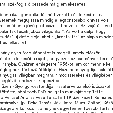
otta, székfoglaló beszéde máig emlékezetes.
őcentrikus gondolkodásmód vezette és lelkesítette.
yetemek megújítása mindig a legfontosabb kihívás volt
ellemében a jövő professzorait nevelte. Szavajárása volt
alánták teszik jobbá világunkat”. Az volt a célja, hogy
tudás” új definíciója, ahol a „kreativitás” az alapja minde
t és lelkesített!
éhány olyan fordulópontot is megélt, amely először
letét, de később rájött, hogy ezek az események terelt
s irányba. Gyakran emlegette 1956-ot, amikor mennie kell
égleg hazatért szülőföldjére. Haza nem nyugdíjasnak jött
a nyugati világban megtanult módszereket és világképet
a meglévő rendszert kiegészítse.
Szent-Györgyi-ösztöndíjjal hazatérve az első időszakot
 töltötte, ahol több PhD-hallgató munkáját segítette.
a Perczel András vezette ELTE TTK Szerkezeti Kémia és
társaival (pl. Beke Tamás, Jákli Imre, Mucsi Zoltán). Kés
Szegedre költözött, amelynek egyetemén további tartal