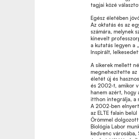
tagjai közé választ
Egész életében jöv
Az oktatás és az eg
számára, melynek sz
kinevelt professzorp
a kutatás legyen a „
Inspirált, lelkesedet
A sikerek mellett n
megnehezítette az é
életét új és haszno
és 2002-t, amikor v
hanem azért, hogy 
itthon integrálja, 
A 2002‑ben elnyert 
az ELTE falain belül
Örömmel dolgozott 
Biológia Labor munka
kedvenc városába, 