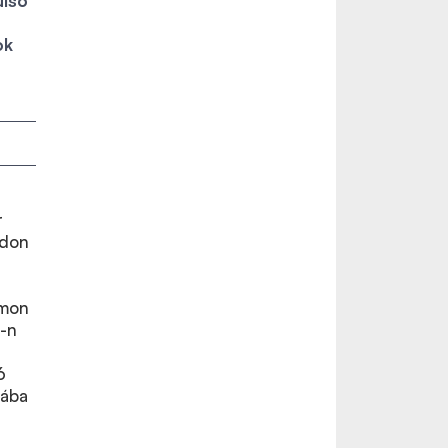
ülső
ok
r
rdon
lmon
E-n
6
dába