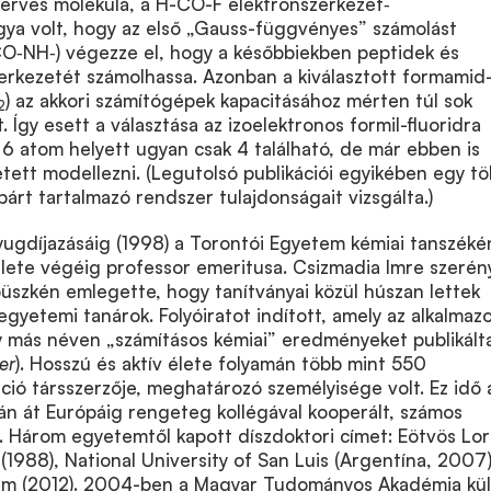
zerves molekula, a H-CO-F elektronszerkezet‑
gya volt, hogy az első „Gauss-függvényes” számolást
CO‑NH‑) végezze el, hogy a későbbiekben peptidek és
erkezetét számolhassa. Azonban a kiválasztott formamid
) az akkori számítógépek kapacitásához mérten túl sok
2
 Így esett a választása az izoelektronos formil-fluoridra
6 atom helyett ugyan csak 4 található, de már ebben is
etett modellezni. (Legutolsó publikációi egyikében egy t
árt tartalmazó rendszer tulajdonságait vizsgálta.)
yugdíjazásáig (1998) a Torontói Egyetem kémiai tanszéké
élete végéig professor emeritusa. Csizmadia Imre szerén
üszkén emlegette, hogy tanítványai közül húszan lettek
egyetemi tanárok. Folyóiratot indított, amely az alkalmaz
 más néven „számításos kémiai” eredményeket publikált
er
). Hosszú és aktív élete folyamán több mint 550
ió társszerzője, meghatározó személyisége volt. Ez idő a
án át Európáig rengeteg kollégával kooperált, számos
. Három egyetemtől kapott díszdoktori címet: Eötvös Lo
988), National University of San Luis (Argentína, 2007)
m (2012). 2004-ben a Magyar Tudományos Akadémia kü