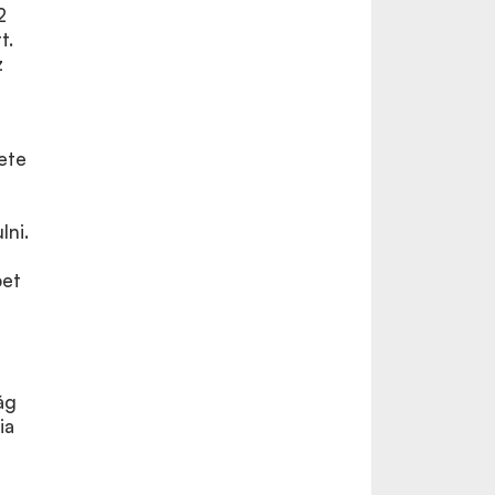
2
t.
z
ete
lni.
pet
ág
ia