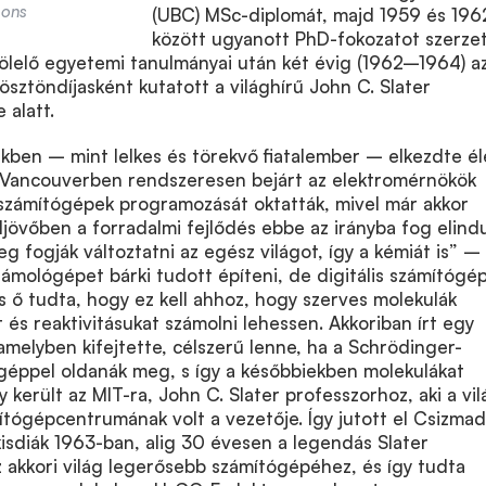
mons
(UBC) MSc-diplomát, majd 1959 és 196
között ugyanott PhD-fokozatot szerzet
ölelő egyetemi tanulmányai után két évig (1962–1964) a
ösztöndíjasként kutatott a világhírű John C. Slater
 alatt.
kben – mint lelkes és törekvő fiatalember – elkezdte él
i. Vancouverben rendszeresen bejárt az elektromérnökök
 számítógépek programozását oktatták, mivel már akkor
ljövőben a forradalmi fejlődés ebbe az irányba fog elindu
 fogják változtatni az egész világot, így a kémiát is” –
ámológépet bárki tudott építeni, de digitális számítógé
 ő tudta, hogy ez kell ahhoz, hogy szerves molekulák
 és reaktivitásukat számolni lehessen. Akkoriban írt egy
 amelyben kifejtette, célszerű lenne, ha a Schrödinger-
géppel oldanák meg, s így a későbbiekben molekulákat
y került az MIT-ra, John C. Slater professzorhoz, aki a vil
tógépcentrumának volt a vezetője. Így jutott el Csizmad
kisdiák 1963-ban, alig 30 évesen a legendás Slater
z akkori világ legerősebb számítógépéhez, és így tudta