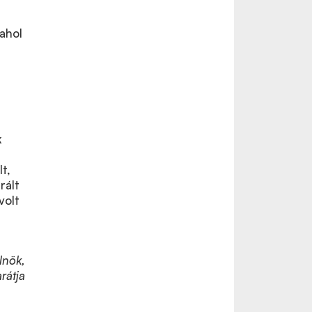
ahol
k
t,
rált
volt
lnök,
rátja