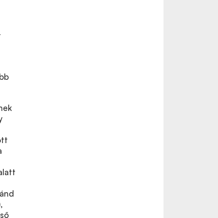
-
öbb
nek
y
ott
a
latt
ránd
,
lső