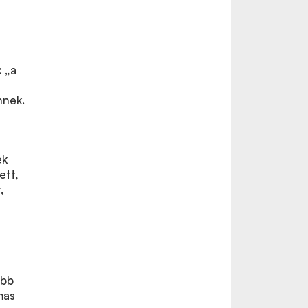
: „a
nnek.
ék
ett,
,
őbb
mas