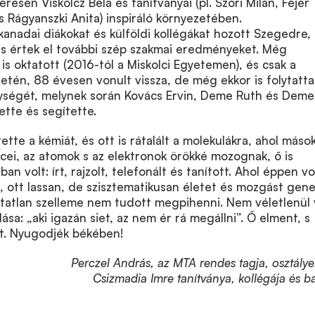
keresen Viskolcz Béla és tanítványai (pl. Szőri Milán, Fejér
és Rágyanszki Anita) inspiráló környezetében.
anadai diákokat és külföldi kollégákat hozott Szegedre, 
 s értek el további szép szakmai eredményeket. Még
is oktatott (2016-tól a Miskolci Egyetemen), és csak a
tén, 88 évesen vonult vissza, de még ekkor is folytatta
nységét, melynek során Kovács Ervin, Deme Ruth és Deme
tte és segítette.
tte a kémiát, és ott is rátalált a molekulákra, ahol máso
ei, az atomok s az elektronok örökké mozognak, ő is
n volt: írt, rajzolt, telefonált és tanított. Ahol éppen vol
t, ott lassan, de szisztematikusan életet és mozgást gene
tatlan szelleme nem tudott megpihenni. Nem véletlenül 
ása: „aki igazán siet, az nem ér rá megállni”. Ő elment, s
t. Nyugodjék békében!
Perczel András, az MTA rendes tagja, osztálye
Csizmadia Imre tanítványa, kollégája és ba