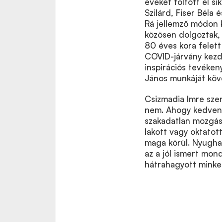
éveket töltött el si
Szilárd, Fiser Béla 
Rá jellemző módon k
közösen dolgoztak,
80 éves kora felett 
COVID-járvány kezde
inspirációs tevéke
János munkáját köve
Csizmadia Imre szere
nem. Ahogy kedvenc
szakadatlan mozgásba
lakott vagy oktatot
maga körül. Nyugha
az a jól ismert mond
hátrahagyott minke