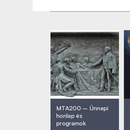
MTA200 – Ünnepi
honlap és
programok