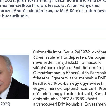
n, 2022. július 13-án elhunyt Csizmadia Imre, az MTA k
mia nemzetközi hírű professzora. A tanítványok és
Perczel András akadémikus, az MTA Kémiai Tudomány
 búcsúzik tőle.
Csizmadia Imre Gyula Pál 1932. októbe
30-án született Budapesten. Sárbogá
nevelkedett, majd iskoláit a második
világháború idején a Pesti Református
Gimnáziumban, a háború után Szegha
folytatta. Egyetemi tanulmányait a BM
kezdte, és 1956-ban egy úgynevezett
vegyes mérnöki diplomát szerzett. 195
után élete nagy fordulatot vett, Kana
emigrált, ahol 1957 és 1959 között
a vancouveri
Brit Kolumbiai
Egyetemen
–2022)