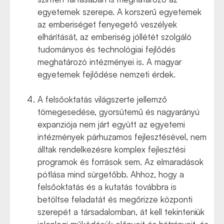
egyetemek szerepe. A korszerű egyetemek
az emberiséget fenyegető veszélyek
elhárítását, az emberiség jóllétét szolgáló
tudományos és technológiai fejlődés
meghatározó intézményei is. A magyar
egyetemek fejlődése nemzeti érdek.
A felsőoktatás világszerte jellemző
tömegesedése, gyorsütemű és nagyarányú
expanziója nem járt együtt az egyetemi
intézmények párhuzamos fejlesztésével, nem
álltak rendelkezésre komplex fejlesztési
programok és források sem. Az elmaradások
pótlása mind sürgetőbb. Ahhoz, hogy a
felsőoktatás és a kutatás továbbra is
betöltse feladatát és megőrizze központi
szerepét a társadalomban, át kell tekinteniük