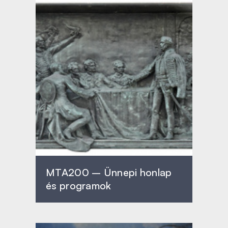
MTA200 – Ünnepi honlap
és programok