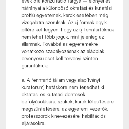
évek óta konzultáció tárgya – előnyei és
hátrányai a különböző oktatási és kutatási
profilú egyetemek, karok esetében még
vizsgálatra szorulnak. Az új formák egyik
pillére kell legyen, hogy az új fenntartóknak
nem lehet több joguk, mint jelenleg az
államnak. Továbbá az egyetemekre
vonatkozó szabályozásnak az alábbiak
érvényesülését kell törvényi szinten
garantálniuk:
a. A fenntartó (állam vagy alapítványi
kuratórium) hatásköre nem terjedhet ki
oktatási és kutatási döntések
befolyásolására, szakok, karok létesítésére,
megszüntetésére, az egyetemi vezetők,
professzorok kinevezésére, habilitációs
eljárásokra.