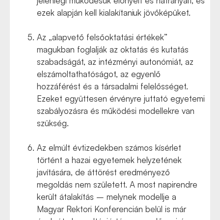
jelenlegi működésük előnyeit és hátrányait, és
ezek alapján kell kialakítaniuk jövőképüket.
Az „alapvető felsőoktatási értékek”
magukban foglalják az oktatás és kutatás
szabadságát, az intézményi autonómiát, az
elszámoltathatóságot, az egyenlő
hozzáférést és a társadalmi felelősséget.
Ezeket együttesen érvényre juttató egyetemi
szabályozásra és működési modellekre van
szükség.
Az elmúlt évtizedekben számos kísérlet
történt a hazai egyetemek helyzetének
javítására, de áttörést eredményező
megoldás nem született. A most napirendre
került átalakítás – melynek modellje a
Magyar Rektori Konferencián belül is már