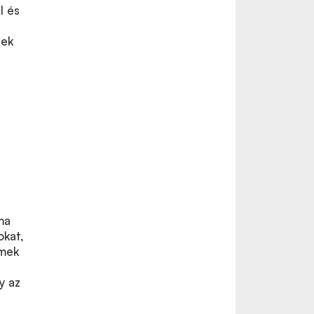
l és
rek
ma
okat,
emek
y az