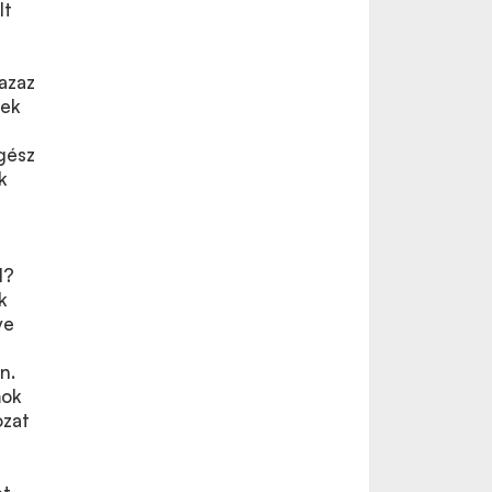
lt
 azaz
tek
gész
k
l?
k
ve
n.
mok
ozat