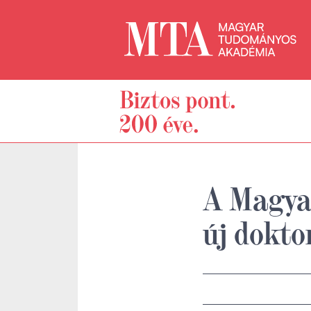
A Magya
új dokto