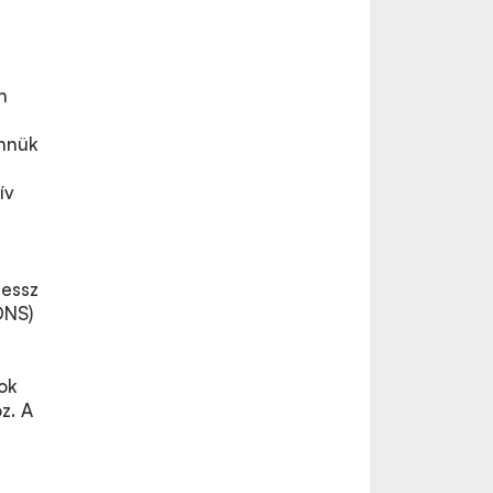
n
nnük
ív
ressz
DNS)
ok
z. A