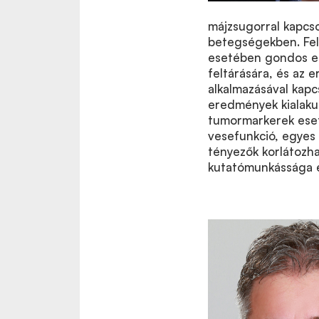
májzsugorral kapcso
betegségekben. Fel
esetében gondos el
feltárására, és az 
alkalmazásával kapcs
eredmények kialaku
tumormarkerek eseté
vesefunkció, egyes
tényezők korlátozhat
kutatómunkássága ér