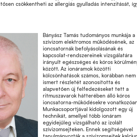
ősen csökkentheti az allergiás gyulladás intenzitását, íg
Bányász Tamás tudományos munkája a
szívizom elektromos működésének, az
ioncsatornák befolyásolásának és
kapcsolat-rendszereinek vizsgálatára
irányult egészséges és kóros körülmé
között. Az ionáramok közötti
kölcsönhatások számos, korábban nem
ismert részletét azonosította és
alapvetően új felfedezéseket tett a
ritmuszavarok hátterében álló kóros
ioncsatorna-működésekre vonatkozóan
Munkacsoportjával kidolgozott egy új
technikát, amellyel több ionáram
egyidejűleg vizsgálható az izolált
szívizomsejteken. Ennek segítségével
tanulmányozták a szívizomsejtek kalciu