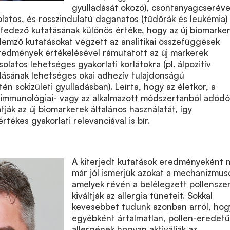
gyulladását okozó), csontanyagcseréve
latos, és rosszindulatú daganatos (tűdőrák és leukémia)
fedező kutatásának különös értéke, hogy az új biomarke
emző kutatásokat végzett az analitikai összefüggések
eredmények értékelésével rámutatott az új markerek
olatos lehetséges gyakorlati korlátokra (pl. álpozitív
lásának lehetséges okai adhezív tulajdonságú
n sokizületi gyulladásban). Leírta, hogy az életkor, a
 immunológiai- vagy az alkalmazott módszertanból adódó
ják az új biomarkerek általános használatát, így
tékes gyakorlati relevanciával is bír.
A kiterjedt kutatások eredményeként 
már jól ismerjük azokat a mechanizmus
amelyek révén a belélegzett pollensz
kiváltják az allergia tüneteit. Sokkal
kevesebbet tudunk azonban arról, hog
egyébként ártalmatlan, pollen-eredetű
allergének hogyan aktiválják az