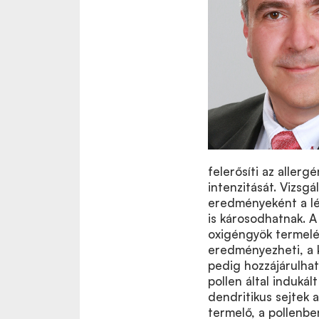
felerősíti az allergé
intenzitását. Vizsgá
eredményeként a lé
is károsodhatnak. 
oxigéngyök termelés
eredményezheti, a 
pedig hozzájárulhat
pollen által induká
dendritikus sejtek 
termelő, a pollenbe