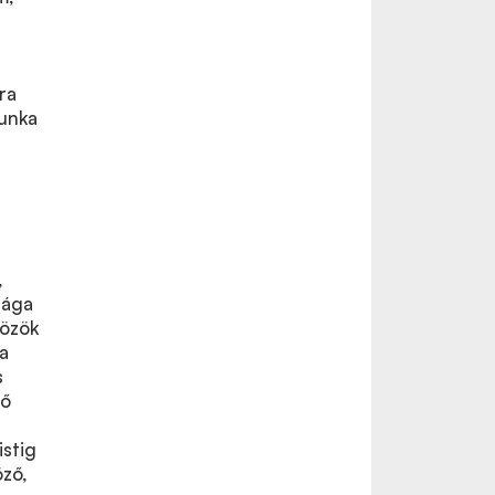
ra
munka
,
sága
közök
a
s
tő
istig
ző,