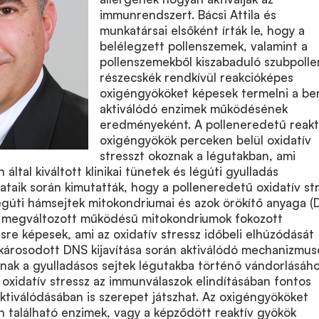
immunrendszert. Bácsi Attila és
munkatársai elsőként írták le, hogy a
belélegzett pollenszemek, valamint a
pollenszemekből kiszabaduló szubpolle
részecskék rendkívül reakcióképes
oxigéngyököket képesek termelni a be
aktiválódó enzimek működésének
eredményeként. A polleneredetű reakt
oxigéngyökök perceken belül oxidatív
stresszt okoznak a légutakban, ami
n által kiváltott klinikai tünetek és légúti gyulladás
lataik során kimutatták, hogy a polleneredetű oxidatív st
gúti hámsejtek mitokondriumai és azok örökítő anyaga (
A megváltozott működésű mitokondriumok fokozott
re képesek, ami az oxidatív stressz időbeli elhúzódását
károsodott DNS kijavítása során aktiválódó mechanizmus
nak a gyulladásos sejtek légutakba történő vándorlásáho
lt oxidatív stressz az immunválaszok elindításában fontos
aktiválódásában is szerepet játszhat. Az oxigéngyököket
n található enzimek, vagy a képződött reaktív gyökök