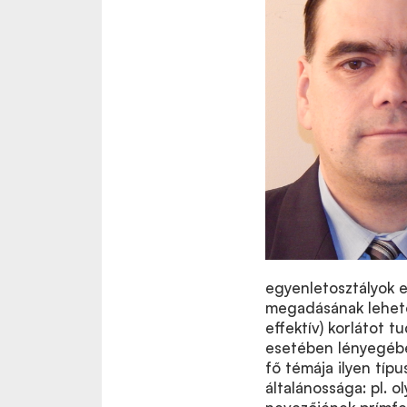
egyenletosztályok 
megadásának lehetős
effektív) korlátot
esetében lényegébe
fő témája ilyen típ
általánossága: pl. o