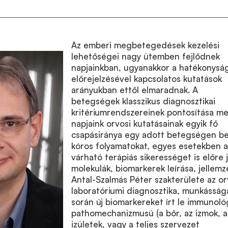
Az emberi megbetegedések kezelési
lehetőségei nagy ütemben fejlődnek
napjainkban, ugyanakkor a hatékonysá
előrejelzésével kapcsolatos kutatások
arányukban ettől elmaradnak. A
betegségek klasszikus diagnosztikai
kritériumrendszereinek pontosítása me
napjaink orvosi kutatásainak egyik fő
csapásiránya egy adott betegségen be
kóros folyamatokat, egyes esetekben a
várható terápiás sikerességet is előre 
molekulák, biomarkerek leírása, jellemz
Antal-Szalmás Péter szakterülete az or
laboratóriumi diagnosztika, munkásság
során új biomarkereket írt le immunoló
pathomechanizmusú (a bőr, az izmok, a
izületek, vagy a teljes szervezet