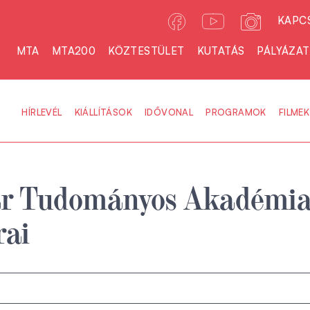
KAPC
MTA
MTA200
KÖZTESTÜLET
KUTATÁS
PÁLYÁZA
HÍRLEVÉL
KIÁLLÍTÁSOK
IDŐVONAL
PROGRAMOK
FILMEK
r Tudományos Akadémi
rai