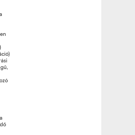
l
a
sen
)
áció)
ási
égű,
rozó
a
ődő