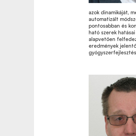
azok dinamikáját, m
automatizált módsze
pontosabban és kom
ható szerek hatásai
alapvetően felfedez
eredmények jelentős
gyógyszerfejlesztés