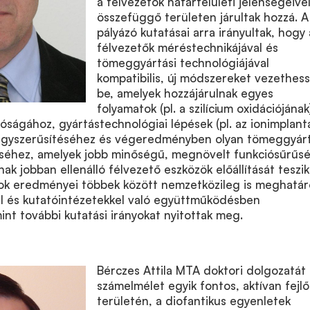
a félvezetők határfelületi jelenségeive
összefüggő területen járultak hozzá. A
pályázó kutatásai arra irányultak, hogy 
félvezetők méréstechnikájával és
tömeggyártási technológiájával
kompatibilis, új módszereket vezethes
be, amelyek hozzájárulnak egyes
folyamatok (pl. a szilícium oxidációjának
óságához, gyártástechnológiai lépések (pl. az ionimplant
 egyszerűsítéséhez és végeredményben olyan tömeggyárt
téséhez, amelyek jobb minőségű, megnövelt funkciósűrűs
ak jobban ellenálló félvezető eszközök előállítását teszik
sok eredményei többek között nemzetközileg is meghatá
al és kutatóintézetekkel való együttműködésben
int további kutatási irányokat nyitottak meg.
Bérczes Attila MTA doktori dolgozatát 
számelmélet egyik fontos, aktívan fejl
területén, a diofantikus egyenletek