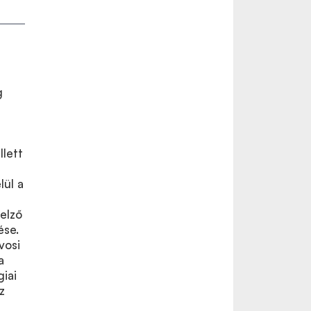
g
llett
lül a
jelző
ése.
vosi
a
giai
z