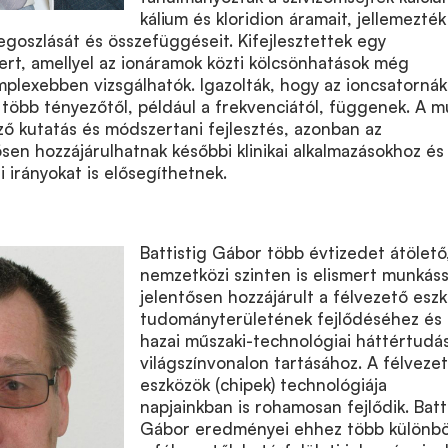
kálium és kloridion áramait, jellemezték
egoszlását és összefüggéseit. Kifejlesztettek egy
rt, amellyel az ionáramok közti kölcsönhatások még
plexebben vizsgálhatók. Igazolták, hogy az ioncsatornák
 több tényezőtől, például a frekvenciától, függenek. A 
ő kutatás és módszertani fejlesztés, azonban az
en hozzájárulhatnak későbbi klinikai alkalmazásokhoz és
i irányokat is elősegíthetnek.
Battistig Gábor több évtizedet átölető
nemzetközi szinten is elismert munkás
jelentősen hozzájárult a félvezető esz
tudományterületének fejlődéséhez és 
hazai műszaki-technológiai háttértudá
világszínvonalon tartásához. A félveze
eszközök (chipek) technológiája
napjainkban is rohamosan fejlődik. Batt
Gábor eredményei ehhez több különbö