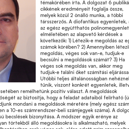
témakörében írta. A dolgozat 6 publiká
cikkének eredményeit foglalja össze,
melyek közül 2 önálló munka, a többi
társszerzős. A diofantikus egyenletek,
az egész együtthatós polinomegyenle
elméletében az alapvető kérdések a
következők: 1) Létezik-e megoldás az e
számok körében? 2) Amennyiben létezi
megoldás, véges sok van-e, tudjuk-e
becsülni a megoldások számát? 3) Ha
véges sok megoldás van, akkor meg
tudjuk-e találni őket számítási eljárássa
Utóbbi teljes általánosságban nehézne
tűnik, viszont konkrét egyenletek, illet
esetében remélhetünk pozitív választ. A megoldások
égét az biztosítja, hogy a feladat adataiból felírható (ú
 tudjunk mondani a megoldások méretére (mely egész szá
n a 10-es számrendszer-beli számjegyek száma). A dolg
usú becslések bizonyítása. A módszer egyik erénye az
lyan törtekből álló megoldásokra is alkalmazható, melyek