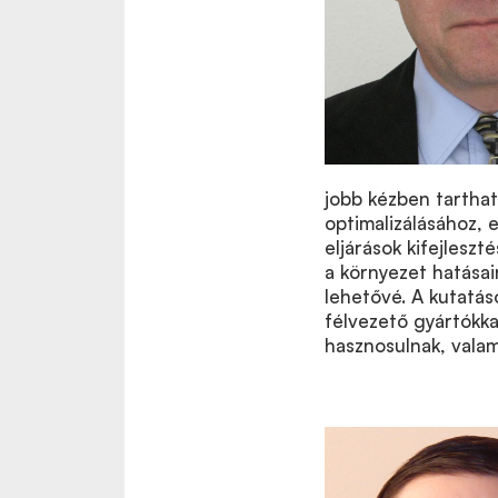
jobb kézben tarthat
optimalizálásához,
eljárások kifejlesz
a környezet hatásain
lehetővé. A kutatá
félvezető gyártókk
hasznosulnak, valam