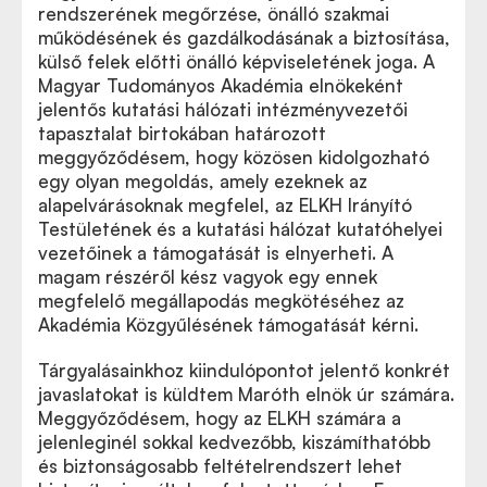
rendszerének megőrzése, önálló szakmai
működésének és gazdálkodásának a biztosítása,
külső felek előtti önálló képviseletének joga. A
Magyar Tudományos Akadémia elnökeként
jelentős kutatási hálózati intézményvezetői
tapasztalat birtokában határozott
meggyőződésem, hogy közösen kidolgozható
egy olyan megoldás, amely ezeknek az
alapelvárásoknak megfelel, az ELKH Irányító
Testületének és a kutatási hálózat kutatóhelyei
vezetőinek a támogatását is elnyerheti. A
magam részéről kész vagyok egy ennek
megfelelő megállapodás megkötéséhez az
Akadémia Közgyűlésének támogatását kérni.
Tárgyalásainkhoz kiindulópontot jelentő konkrét
javaslatokat is küldtem Maróth elnök úr számára.
Meggyőződésem, hogy az ELKH számára a
jelenleginél sokkal kedvezőbb, kiszámíthatóbb
és biztonságosabb feltételrendszert lehet