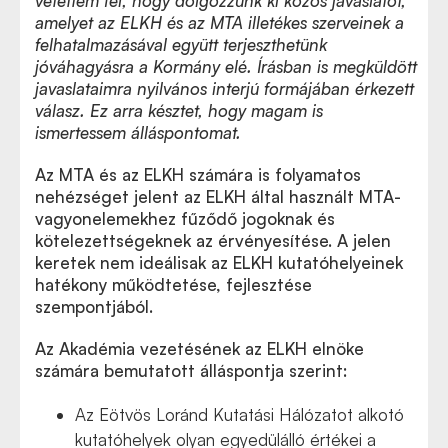
vetettem fel, hogy dolgozzunk ki közös javaslatot,
amelyet az ELKH és az MTA illetékes szerveinek a
felhatalmazásával együtt terjeszthetünk
jóváhagyásra a Kormány elé. Írásban is megküldött
javaslataimra nyilvános interjú formájában érkezett
válasz. Ez arra késztet, hogy magam is
ismertessem álláspontomat.
Az MTA és az ELKH számára is folyamatos
nehézséget jelent az ELKH által használt MTA-
vagyonelemekhez fűződő jogoknak és
kötelezettségeknek az érvényesítése. A jelen
keretek nem ideálisak az ELKH kutatóhelyeinek
hatékony működtetése, fejlesztése
szempontjából.
Az Akadémia vezetésének az ELKH elnöke
számára bemutatott álláspontja szerint:
Az Eötvös Loránd Kutatási Hálózatot alkotó
kutatóhelyek olyan egyedülálló értékei a