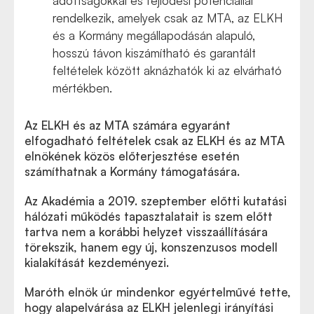
adottságokkal és fejlődési potenciállal
rendelkezik, amelyek csak az MTA, az ELKH
és a Kormány megállapodásán alapuló,
hosszú távon kiszámítható és garantált
feltételek között aknázhatók ki az elvárható
mértékben.
Az ELKH és az MTA számára egyaránt
elfogadható feltételek csak az ELKH és az MTA
elnökének közös előterjesztése esetén
számíthatnak a Kormány támogatására.
Az Akadémia a 2019. szeptember előtti kutatási
hálózati működés tapasztalatait is szem előtt
tartva nem a korábbi helyzet visszaállítására
törekszik, hanem egy új, konszenzusos modell
kialakítását kezdeményezi.
Maróth elnök úr mindenkor egyértelművé tette,
hogy alapelvárása az ELKH jelenlegi irányítási