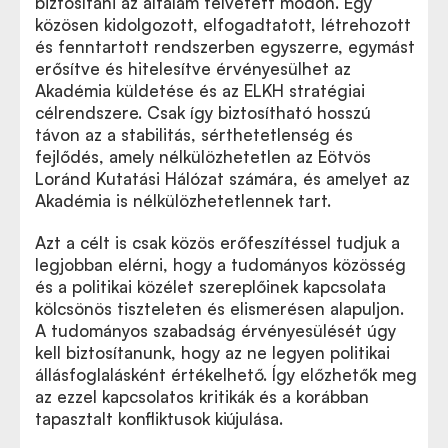
biztosítani az általam felvetett módon. Egy
közösen kidolgozott, elfogadtatott, létrehozott
és fenntartott rendszerben egyszerre, egymást
erősítve és hitelesítve érvényesülhet az
Akadémia küldetése és az ELKH stratégiai
célrendszere. Csak így biztosítható hosszú
távon az a stabilitás, sérthetetlenség és
fejlődés, amely nélkülözhetetlen az Eötvös
Loránd Kutatási Hálózat számára, és amelyet az
Akadémia is nélkülözhetetlennek tart.
Azt a célt is csak közös erőfeszítéssel tudjuk a
legjobban elérni, hogy a tudományos közösség
és a politikai közélet szereplőinek kapcsolata
kölcsönös tiszteleten és elismerésen alapuljon.
A tudományos szabadság érvényesülését úgy
kell biztosítanunk, hogy az ne legyen politikai
állásfoglalásként értékelhető. Így előzhetők meg
az ezzel kapcsolatos kritikák és a korábban
tapasztalt konfliktusok kiújulása.