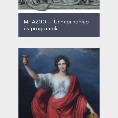
MTA200 – Ünnepi honlap
és programok