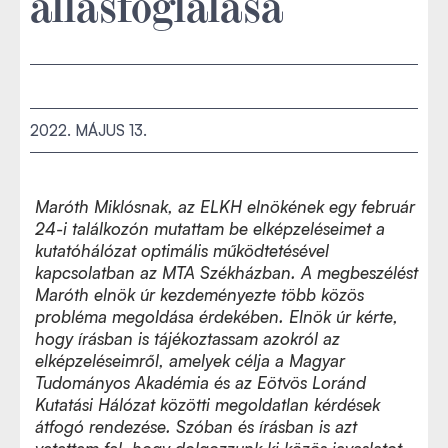
állásfoglalása
2022. MÁJUS 13.
Maróth Miklósnak, az ELKH elnökének egy február
24-i találkozón mutattam be elképzeléseimet a
kutatóhálózat optimális működtetésével
kapcsolatban az MTA Székházban. A megbeszélést
Maróth elnök úr kezdeményezte több közös
probléma megoldása érdekében. Elnök úr kérte,
hogy írásban is tájékoztassam azokról az
elképzeléseimről, amelyek célja a Magyar
Tudományos Akadémia és az Eötvös Loránd
Kutatási Hálózat közötti megoldatlan kérdések
átfogó rendezése. Szóban és írásban is azt