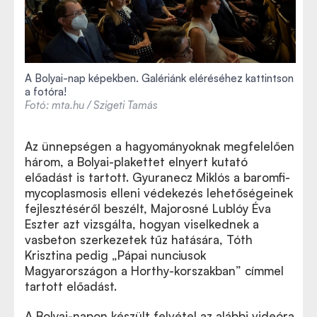
A Bolyai-nap képekben. Galériánk eléréséhez kattintson
a fotóra!
Fotó: mta.hu / Szigeti Tamás
Az ünnepségen a hagyományoknak megfelelően
három, a Bolyai-plakettet elnyert kutató
előadást is tartott. Gyuranecz Miklós a baromfi-
mycoplasmosis elleni védekezés lehetőségeinek
fejlesztéséről beszélt, Majorosné Lublóy Éva
Eszter azt vizsgálta, hogyan viselkednek a
vasbeton szerkezetek tűz hatására, Tóth
Krisztina pedig „Pápai nunciusok
Magyarországon a Horthy-korszakban” címmel
tartott előadást.
A Bolyai-napon készült felvétel az alábbi videóra