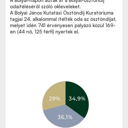
A Bolyai-napon adták át a Bolyai-ösztöndíj
odaítéléséről szóló okleveleket.
A Bolyai János Kutatási Ösztöndíj Kuratóriuma
tagjai 24. alkalommal ítélték oda az ösztöndíjat,
melyet idén 741 érvényesen pályázó közül 169-
en (44 nő, 125 férfi) nyertek el.