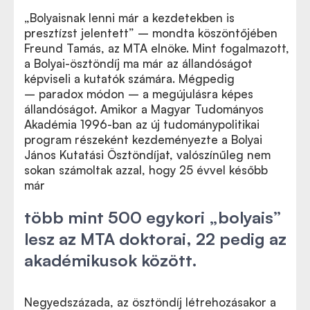
„Bolyaisnak lenni már a kezdetekben is
presztízst jelentett” – mondta köszöntőjében
Freund Tamás, az MTA elnöke. Mint fogalmazott,
a Bolyai-ösztöndíj ma már az állandóságot
képviseli a kutatók számára. Mégpedig
–
paradox módon
–
a megújulásra képes
állandóságot. Amikor a Magyar Tudományos
Akadémia 1996-ban az új tudománypolitikai
program részeként kezdeményezte a Bolyai
János Kutatási Ösztöndíjat, valószínűleg nem
sokan számoltak azzal, hogy 25 évvel később
már
több mint 500 egykori „bolyais”
lesz az MTA doktorai, 22 pedig az
akadémikusok között.
Negyedszázada, az ösztöndíj létrehozásakor a