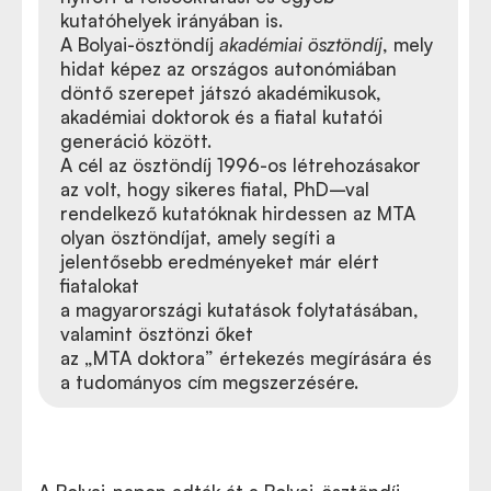
kutatóhelyek irányában is.
A Bolyai-ösztöndíj
akadémiai ösztöndíj
, mely
hidat képez az országos autonómiában
döntő szerepet játszó akadémikusok,
akadémiai doktorok és a fiatal kutatói
generáció között.
A cél az ösztöndíj 1996-os létrehozásakor
az volt, hogy sikeres fiatal, PhD–val
rendelkező kutatóknak hirdessen az MTA
olyan ösztöndíjat, amely segíti a
jelentősebb eredményeket már elért
fiatalokat
a magyarországi kutatások folytatásában,
valamint ösztönzi őket
az „MTA doktora” értekezés megírására és
a tudományos cím megszerzésére.