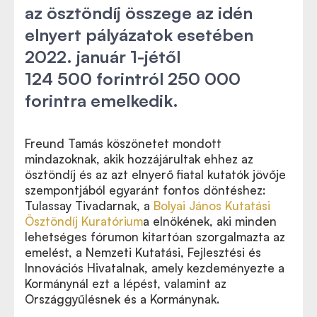
az ösztöndíj összege az idén
elnyert pályázatok esetében
2022. január 1-jétől
124 500 forintról 250 000
forintra emelkedik.
Freund Tamás köszönetet mondott
mindazoknak, akik hozzájárultak ehhez az
ösztöndíj és az azt elnyerő fiatal kutatók jövője
szempontjából egyaránt fontos döntéshez:
Tulassay Tivadarnak, a
Bolyai János Kutatási
Ösztöndíj Kuratórium
a elnökének, aki minden
lehetséges fórumon kitartóan szorgalmazta az
emelést, a Nemzeti Kutatási, Fejlesztési és
Innovációs Hivatalnak, amely kezdeményezte a
Kormánynál ezt a lépést, valamint az
Országgyűlésnek és a Kormánynak.