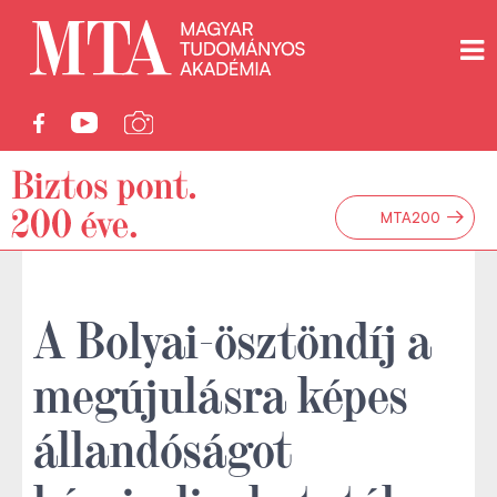
→
MTA200
A Bolyai-ösztöndíj a
megújulásra képes
állandóságot