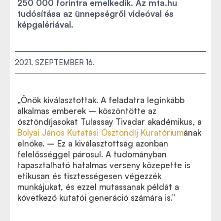
250 000 forintra emelkedik. Az mta.hu
tudósítása az ünnepségről videóval és
képgalériával.
2021. SZEPTEMBER 16.
„Önök kiválasztottak. A feladatra leginkább
alkalmas emberek – köszöntötte az
ösztöndíjasokat Tulassay Tivadar akadémikus, a
Bolyai János Kutatási Ösztöndíj Kuratórium
ának
elnöke. – Ez a kiválasztottság azonban
felelősséggel párosul. A tudományban
tapasztalható hatalmas verseny közepette is
etikusan és tisztességesen végezzék
munkájukat, és ezzel mutassanak példát a
következő kutatói generáció számára is.”