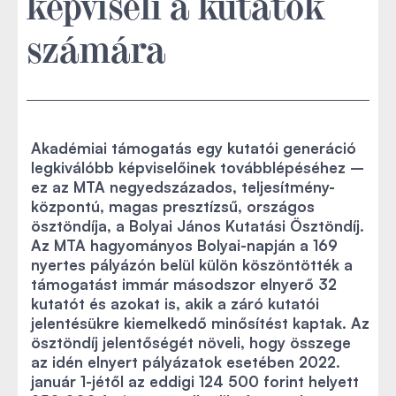
képviseli a kutatók
számára
Akadémiai támogatás egy kutatói generáció
legkiválóbb képviselőinek továbblépéséhez –
ez az MTA negyedszázados, teljesítmény-
központú, magas presztízsű, országos
ösztöndíja, a Bolyai János Kutatási Ösztöndíj.
Az MTA hagyományos Bolyai-napján a 169
nyertes pályázón belül külön köszöntötték a
támogatást immár másodszor elnyerő 32
kutatót és azokat is, akik a záró kutatói
jelentésükre kiemelkedő minősítést kaptak. Az
ösztöndíj jelentőségét növeli, hogy összege
az idén elnyert pályázatok esetében 2022.
január 1-jétől az eddigi 124 500 forint helyett