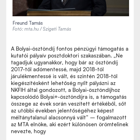
Freund Tamás
Fotó: mta.hu / Szigeti Tamás
A Bolyai-ösztöndíj fontos pénzügyi támogatás a
kutatói pályaív posztdoktori szakaszában. „Ne
tagadjuk ugyanakkor, hogy bár az ösztöndíj
2017-től adómentessé, majd 2018-tól
járulékmentessé is vált, és szintén 2018-tól
kiegészítésként lehetőség nyílt pályázni az
NKFIH által gondozott, a Bolyai-ösztöndíjhoz
kapcsolódó Bolyai+-ösztöndíjra is, a támogatás
összege az évek során veszített értékéből, sőt
az utóbbi években jelentőségéhez képest
méltánytalanul alacsonnyá vált” – fogalmazott
az MTA elnöke, aki ezért különösen örömtelinek
nevezte, hogy