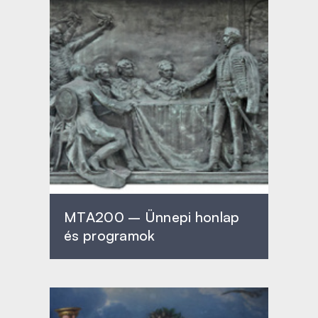
MTA200 – Ünnepi honlap
és programok