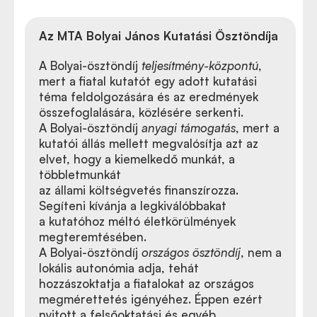
Az MTA Bolyai János Kutatási Ösztöndíja
A Bolyai-ösztöndíj
teljesítmény-központú
,
mert a fiatal kutatót egy adott kutatási
téma feldolgozására és az eredmények
összefoglalására, közlésére serkenti.
A Bolyai-ösztöndíj
anyagi támogatás
, mert a
kutatói állás mellett megvalósítja azt az
elvet, hogy a kiemelkedő munkát, a
többletmunkát
az állami költségvetés finanszírozza.
Segíteni kívánja a legkiválóbbakat
a kutatóhoz méltó életkörülmények
megteremtésében.
A Bolyai-ösztöndíj
országos ösztöndíj
, nem a
lokális autonómia adja, tehát
hozzászoktatja a fiatalokat az országos
megmérettetés igényéhez. Éppen ezért
nyitott a felsőoktatási és egyéb