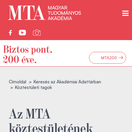
→
MTA200
Címoldal
Keresés az Akadémiai Adattárban
Köztestületi tagok
Az MTA
köztestületének