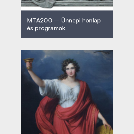
MTA200 – Ünnepi honlap
és programok