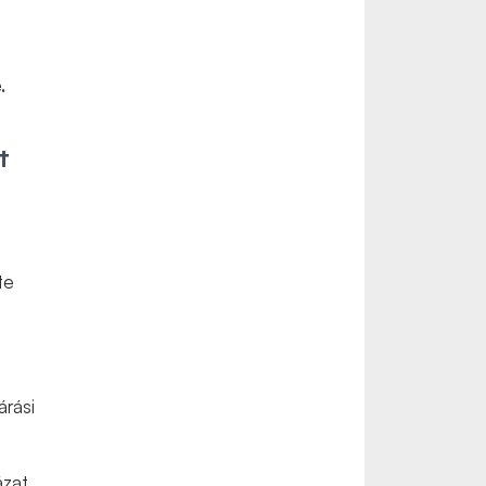
.
t
te
árási
ázat