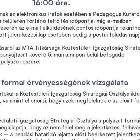
16:00 óra.
nak az elektronikus iratok esetében a Pedagógus Kutató
s felületén történő feltöltés időpontja, míg e-mailben
esetén az e-mail elküldésének pontos időpontja tekinthe
ott jelentkezési lap esetében pedig a postai feladás napj
sáról az MTA Titkársága Köztestületi Igazgatóság Straté
t benyújtását követő 5. munkanapon belül befogadó
 pályázó részére.
s formai érvényességének vizsgálata
tokat a Köztestületi Igazgatóság Stratégiai Osztálya ikta
l, valamint ellenőrzi, hogy azok megfelelnek-e az előírt f
tületi Igazgatóság Stratégiai Osztálya a pályázat forma
egállapítja, hogy az nem felel meg a jelentkezési felhív
ek – a beadási határidő lejárta előtt beérkezett jelentke