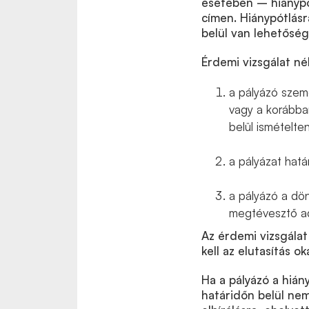
esetében – hiánypót
címen. Hiánypótlásr
belül van lehetőség
Érdemi vizsgálat nél
a pályázó szemé
vagy a korábban
belül ismételten
a pályázat hatá
a pályázó a dön
megtévesztő ad
Az érdemi vizsgálat
kell az elutasítás ok
Ha a pályázó a hián
határidőn belül nem