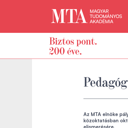
Pedagógu
Az MTA elnöke pály
közoktatásban okt
elismerésére.