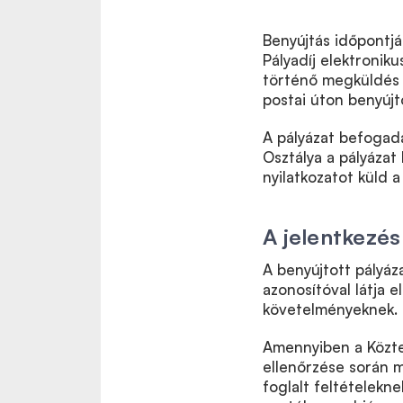
Benyújtás időpontjá
Pályadíj elektroniku
történő megküldés 
postai úton benyújt
A pályázat befogadá
Osztálya a pályáza
nyilatkozatot küld a
A jelentkezé
A benyújtott pályáza
azonosítóval látja e
követelményeknek.
Amennyiben a Köztes
ellenőrzése során m
foglalt feltételekn