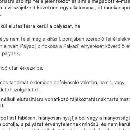
lásra szólítja fel a jelentkezőt az általa megadott e-mail
a a visszajelzést követően egy alkalommal, öt munkanap
.
kül elutasításra kerül a pályázat, ha
lye nem felel meg a kiírás I. pontjában szereplő feltételekn
 elnyert Pályadíj birtokosa a Pályadíj elnyerését követő 5 
 pályázik,
ridő után érkezik be,
tés tartalmát érdemben befolyásoló valótlan, hamis, vagy
atot szolgáltatott.
 nélküli elutasításra vonatkozó tájékoztatásnak tartalmaz
át.
ypótlást hibásan, hiányosan nyújtja be, vagy a hiányosság
 pótolja, a pályázat érvénytelennek minősül és nem kerü