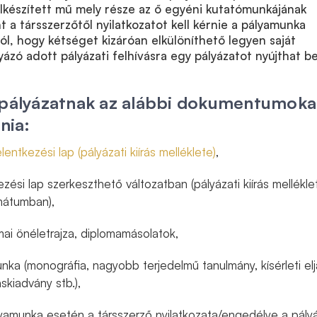
lkészített mű mely része az ő egyéni kutatómunkájának
 a társszerzőtől nyilatkozatot kell kérnie a pályamunka
ból, hogy kétséget kizáróan elkülöníthető legyen saját
yázó adott pályázati felhívásra egy pályázatot nyújthat be
 pályázatnak az alábbi dokumentumoka
nia:
 jelentkezési lap (pályázati kiírás melléklete)
,
kezési lap szerkeszthető változatban (pályázati kiírás mellékle
mátumban),
ai önéletrajza, diplomamásolatok,
a (monográfia, nagyobb terjedelmű tanulmány, kísérleti elj
skiadvány stb.),
lyamunka esetén a társszerző nyilatkozata/engedélye a pály