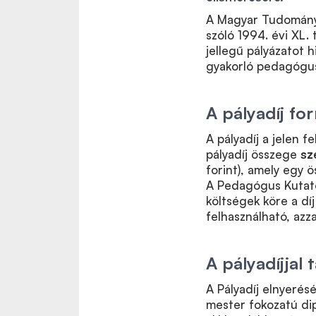
A Magyar Tudomány
szóló 1994. évi XL. t
jellegű pályázatot 
gyakorló pedagógus
A pályadíj fo
A pályadíj a jelen f
pályadíj összege
sz
forint), amely egy 
A Pedagógus Kutató
költségek köre a dí
felhasználható, azz
A pályadíjjal
A Pályadíj elnyerés
mester fokozatú di