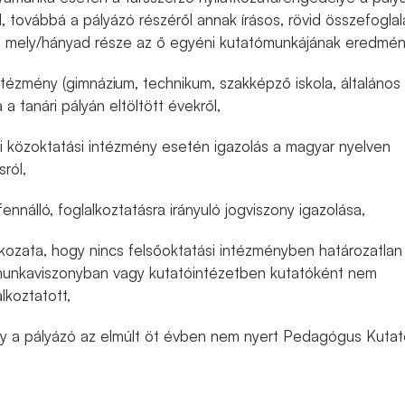
l, továbbá a pályázó részéről annak írásos, rövid összefoglal
 mely/hányad része az ő egyéni kutatómunkájának eredmén
ntézmény (gimnázium, technikum, szakképző iskola, általános
a a tanári pályán eltöltött évekről,
i közoktatási intézmény esetén igazolás a magyar nyelven
ról,
ennálló, foglalkoztatásra irányuló jogviszony igazolása,
tkozata, hogy nincs felsőoktatási intézményben határozatlan
ú munkaviszonyban vagy kutatóintézetben kutatóként nem
lkoztatott,
ogy a pályázó az elmúlt öt évben nem nyert Pedagógus Kutat