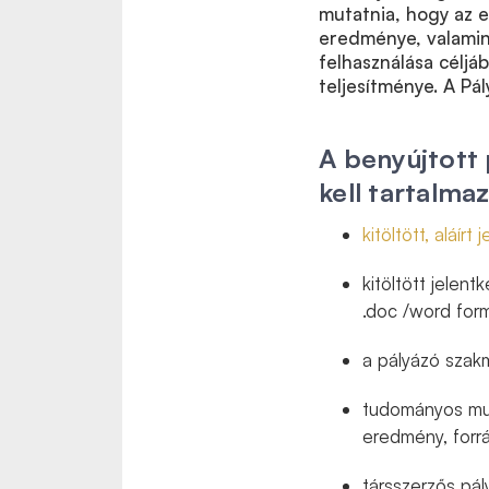
mutatnia, hogy az e
eredménye, valamint
felhasználása céljá
teljesítménye. A Pál
A benyújtott
kell tartalmaz
kitöltött, aláírt
kitöltött jelent
.doc /word for
a pályázó szakm
tudományos munk
eredmény, forrá
társszerzős pá