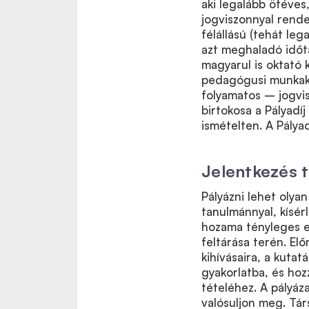
aki legalább ötéves
jogviszonnyal rende
félállású (tehát leg
azt meghaladó időta
magyarul is oktató k
pedagógusi munkakö
folyamatos – jogvis
birtokosa a Pályadí
ismételten. A Pálya
Jelentkezés 
Pályázni lehet oly
tanulmánnyal, kísérl
hozama tényleges e
feltárása terén. Elő
kihívásaira, a kut
gyakorlatba, és hoz
tételéhez. A pályá
valósuljon meg. Tár