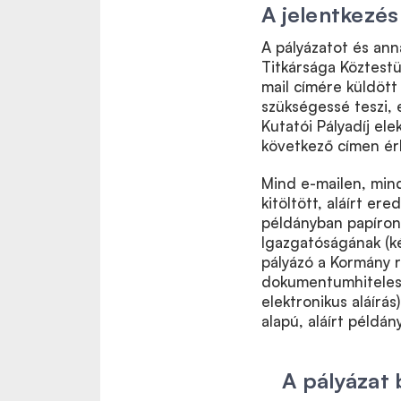
A jelentkezé
A pályázatot és ann
Titkársága Köztestü
mail címére küldöt
szükségessé teszi, 
Kutatói Pályadíj el
következő címen ér
Mind e-mailen, mind
kitöltött, aláírt ere
példányban papíron 
Igazgatóságának (ké
pályázó a Kormány 
dokumentumhitelesí
elektronikus aláírás
alapú, aláírt példán
A pályázat 