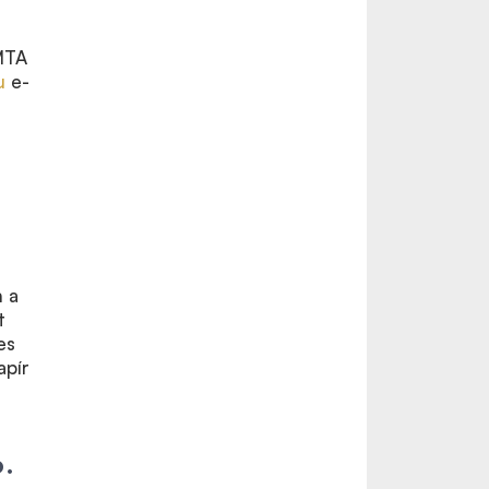
 MTA
u
e-
n a
t
es
apír
6.