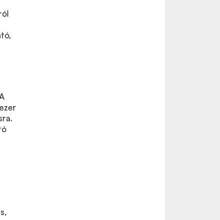
ól
tó,
 A
ezer
sra.
tó
s,