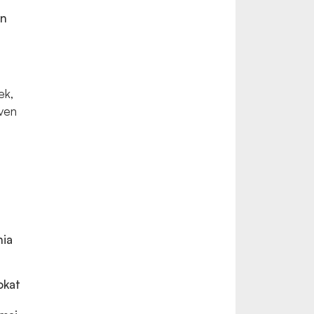
on
ek,
éven
nia
okat
l