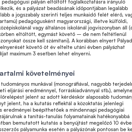
, pedagógusi pályán eltöltött foglalkoztatásra irányuló
lkezik, és a pályázat beadásának időpontjában legalább
alább a jogszabály szerinti teljes munkaidő felét elérő, va
rtamú) pedagógusként magyarországi, illetve külföldi,
özépiskolánál vagy általános iskolánál jogviszonyban áll (
rben eltöltött, egymást követő – de nem feltétlenül
zonyokat össze kell számítani). A korábban elnyert Pályad
j elnyerését követő öt év eltelte utáni évben pályázhat
díjat maximum 3 esetben lehet elnyerni.
tartalmi követelményei
an tudományos munkával (monográfiával, nagyobb terjede
eti eljárási eredménnyel, forráskiadvánnyal stb.), amelyn
lőrelépést jelent az adott kérdéskör alaposabb tudomán
nyt jelent, ha a kutatás reflektál a közoktatás jelenlegi
atás eredményei beépíthetőek a mindennapi pedagógiai
zájárulnak a tanítás-tanulás folyamatainak hatékonyabbá
zatban bemutatott kutatás a benyújtást megelőző 10 évb
sszerzős pályamunka esetén a pályázónak pontosan be ke