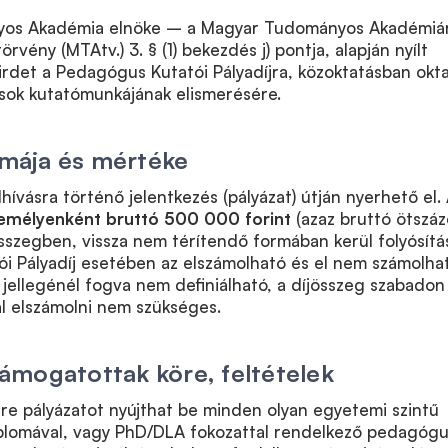
os Akadémia elnöke – a Magyar Tudományos Akadémiár
örvény (MTAtv.) 3. § (1) bekezdés j) pontja, alapján nyílt
hirdet a Pedagógus Kutatói Pályadíjra, közoktatásban okta
ok kutatómunkájának elismerésére.
rmája és mértéke
elhívásra történő jelentkezés (pályázat) útján nyerhető el.
emélyenként bruttó 500 000 forint
(azaz bruttó ötszáz
összegben, vissza nem térítendő formában kerül folyósítá
i Pályadíj esetében az elszámolható és el nem számolha
j jellegénél fogva nem definiálható, a díjösszeg szabadon
al elszámolni nem szükséges.
 támogatottak köre, feltételek
ére pályázatot nyújthat be minden olyan egyetemi szintű
plomával, vagy PhD/DLA fokozattal rendelkező pedagógu