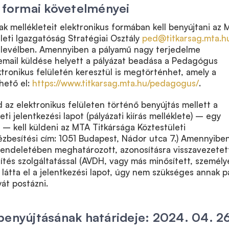
s formai követelményei
ak mellékleteit elektronikus formában kell benyújtani az
leti Igazgatóság Stratégiai Osztály
ped@titkarsag.mta.h
t levélben. Amennyiben a pályamű nagy terjedelme
email küldése helyett a pályázat beadása a Pedagógus
ektronikus felületén keresztül is megtörténhet, amely a
hető el:
https://www.titkarsag.mta.hu/pedagogus/
.
 az elektronikus felületen történő benyújtás mellett a
deti jelentkezési lapot (pályázati kiírás melléklete) – egy
– kell küldeni az MTA Titkársága Köztestületi
zbesítési cím: 1051 Budapest, Nádor utca 7.) Amennyibe
rendeletében meghatározott, azonosításra visszavezetet
tés szolgáltatással (AVDH, vagy más minősített, személy
) látta el a jelentkezési lapot, úgy nem szükséges annak p
yát postázni.
benyújtásának határideje: 2024. 04. 2