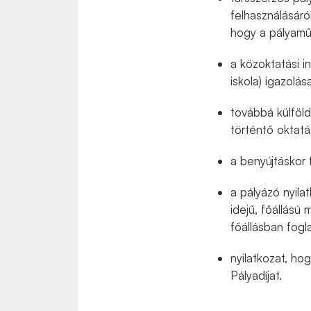
felhasználásáró
hogy a pályamű
a közoktatási i
iskola) igazolás
továbbá külföld
történtő oktatás
a benyújtáskor f
a pályázó nyila
idejű, főállás
főállásban fogla
nyilatkozat, h
Pályadíjat.