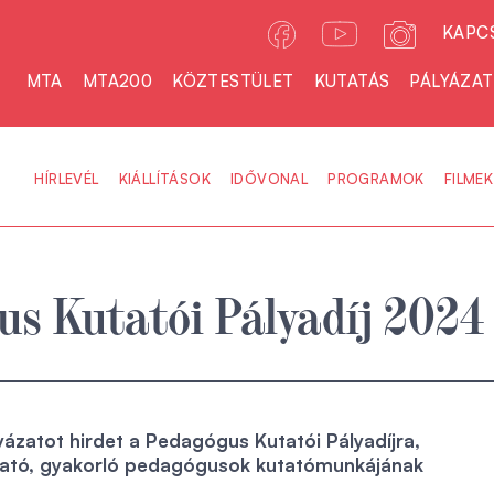
KAPC
MTA
MTA200
KÖZTESTÜLET
KUTATÁS
PÁLYÁZA
HÍRLEVÉL
KIÁLLÍTÁSOK
IDŐVONAL
PROGRAMOK
FILMEK
s Kutatói Pályadíj 2024
ázatot hirdet a Pedagógus Kutatói Pályadíjra,
ató, gyakorló pedagógusok kutatómunkájának