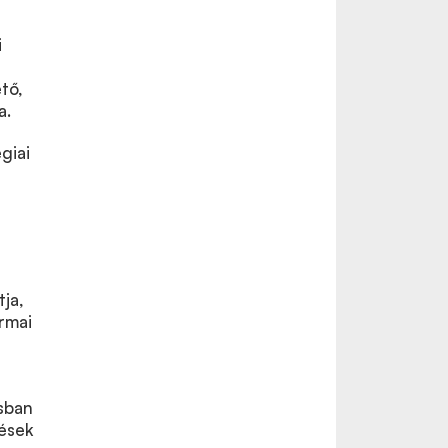
i
tő,
a.
giai
tja,
ormai
i
ásban
zések