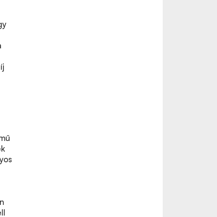
gy
a
íj
lmű
ek
yos
en
ll